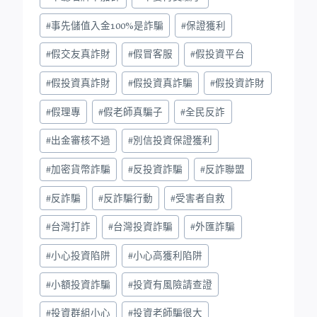
#
事先儲值入金100%是詐騙
#
保證獲利
#
假交友真詐財
#
假冒客服
#
假投資平台
#
假投資真詐財
#
假投資真詐騙
#
假投資詐財
#
假理專
#
假老師真騙子
#
全民反詐
#
出金審核不過
#
別信投資保證獲利
#
加密貨幣詐騙
#
反投資詐騙
#
反詐聯盟
#
反詐騙
#
反詐騙行動
#
受害者自救
#
台灣打詐
#
台灣投資詐騙
#
外匯詐騙
#
小心投資陷阱
#
小心高獲利陷阱
#
小額投資詐騙
#
投資有風險請查證
#
投資群組小心
#
投資老師騙很大