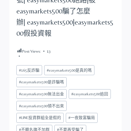
easymarkets500
騙了怎麼
辦|
easymarkets500
|
easymarkets5
00
假投資報
Post Views:
13
Post
#
165反詐騙
#
easymarkets500是真的嗎
Tags:
#
easymarkets500是詐騙嗎
#
easymarkets500無法出金
#
easymarkets500追回
#
easymarkets500領不出來
#
LINE投資群組全是假的
#
一夜致富騙局
#
不聽名牌不加群
#
不要再受騙了