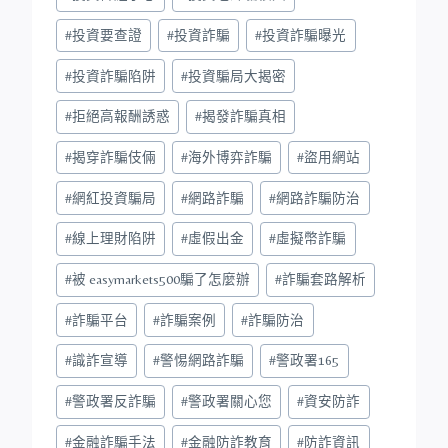
#
投資要查證
#
投資詐騙
#
投資詐騙曝光
#
投資詐騙陷阱
#
投資騙局大揭密
#
拒絕高報酬誘惑
#
揭發詐騙真相
#
揭穿詐騙伎倆
#
海外博弈詐騙
#
盜用網站
#
網紅投資騙局
#
網路詐騙
#
網路詐騙防治
#
線上理財陷阱
#
虛假出金
#
虛擬幣詐騙
#
被 easymarkets500騙了怎麼辦
#
詐騙套路解析
#
詐騙平台
#
詐騙案例
#
詐騙防治
#
識詐宣導
#
警惕網路詐騙
#
警政署165
#
警政署反詐騙
#
警政署關心您
#
資安防詐
#
金融詐騙手法
#
金融防詐教育
#
防詐資訊