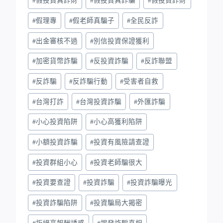
#
假投資真詐財
#
假投資真詐騙
#
假投資詐財
#
假理專
#
假老師真騙子
#
全民反詐
#
出金審核不過
#
別信投資保證獲利
#
加密貨幣詐騙
#
反投資詐騙
#
反詐聯盟
#
反詐騙
#
反詐騙行動
#
受害者自救
#
台灣打詐
#
台灣投資詐騙
#
外匯詐騙
#
小心投資陷阱
#
小心高獲利陷阱
#
小額投資詐騙
#
投資有風險請查證
#
投資群組小心
#
投資老師騙很大
#
投資要查證
#
投資詐騙
#
投資詐騙曝光
#
投資詐騙陷阱
#
投資騙局大揭密
#
拒絕高報酬誘惑
#
揭發詐騙真相