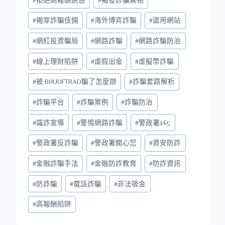
#
揭穿詐騙伎倆
#
海外博弈詐騙
#
盜用網站
#
網紅投資騙局
#
網路詐騙
#
網路詐騙防治
#
線上理財陷阱
#
虛假出金
#
虛擬幣詐騙
#
被 BHUUFTRAD騙了怎麼辦
#
詐騙套路解析
#
詐騙平台
#
詐騙案例
#
詐騙防治
#
識詐宣導
#
警惕網路詐騙
#
警政署165
#
警政署反詐騙
#
警政署關心您
#
資安防詐
#
金融詐騙手法
#
金融防詐教育
#
防詐資訊
#
防詐騙
#
電話詐騙
#
非法吸金
#
高報酬陷阱