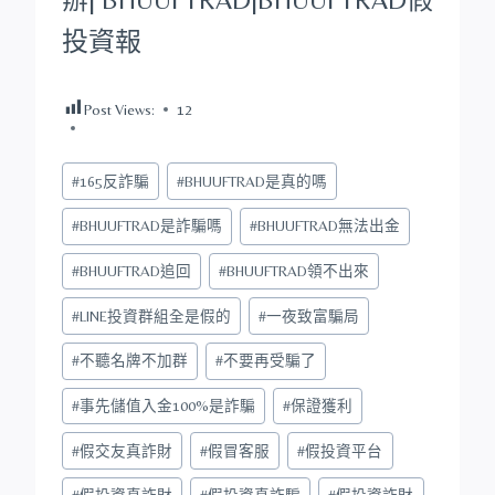
投資報
Post Views:
12
Post
#
165反詐騙
#
BHUUFTRAD是真的嗎
Tags:
#
BHUUFTRAD是詐騙嗎
#
BHUUFTRAD無法出金
#
BHUUFTRAD追回
#
BHUUFTRAD領不出來
#
LINE投資群組全是假的
#
一夜致富騙局
#
不聽名牌不加群
#
不要再受騙了
#
事先儲值入金100%是詐騙
#
保證獲利
#
假交友真詐財
#
假冒客服
#
假投資平台