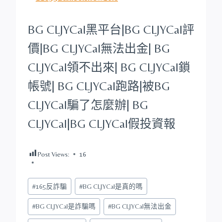
BG CLJYCal
黑平台
|
BG CLJYCal
評
價|
BG CLJYCal
無法出金|
BG
CLJYCal
領不出來|
BG CLJYCal
鎖
帳號|
BG CLJYCal
跑路|被
BG
CLJYCal
騙了怎麼辦|
BG
CLJYCal
|
BG CLJYCal
假投資報
Post Views:
16
Post
#
165反詐騙
#
BG CLJYCal是真的嗎
Tags:
#
BG CLJYCal是詐騙嗎
#
BG CLJYCal無法出金