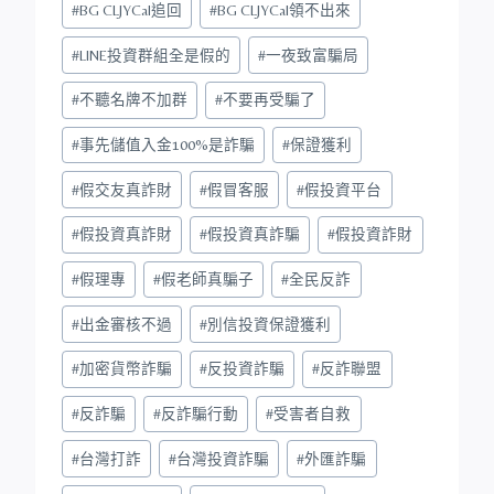
#
BG CLJYCal追回
#
BG CLJYCal領不出來
#
LINE投資群組全是假的
#
一夜致富騙局
#
不聽名牌不加群
#
不要再受騙了
#
事先儲值入金100%是詐騙
#
保證獲利
#
假交友真詐財
#
假冒客服
#
假投資平台
#
假投資真詐財
#
假投資真詐騙
#
假投資詐財
#
假理專
#
假老師真騙子
#
全民反詐
#
出金審核不過
#
別信投資保證獲利
#
加密貨幣詐騙
#
反投資詐騙
#
反詐聯盟
#
反詐騙
#
反詐騙行動
#
受害者自救
#
台灣打詐
#
台灣投資詐騙
#
外匯詐騙