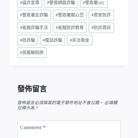
#
識詐宣導
#
警惕網路詐騙
#
警政署165
#
警政署反詐騙
#
警政署關心您
#
資安防詐
#
金融詐騙手法
#
金融防詐教育
#
防詐資訊
#
防詐騙
#
電話詐騙
#
非法吸金
#
高報酬陷阱
發佈留言
發佈留言必須填寫的電子郵件地址不會公開。
必填欄
位標示為
*
Comment
*