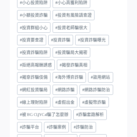
#
小心投資陷阱
#
小心高獲利陷阱
#
小額投資詐騙
#
投資有風險請查證
#
投資群組小心
#
投資老師騙很大
#
投資要查證
#
投資詐騙
#
投資詐騙曝光
#
投資詐騙陷阱
#
投資騙局大揭密
#
拒絕高報酬誘惑
#
揭發詐騙真相
#
揭穿詐騙伎倆
#
海外博弈詐騙
#
盜用網站
#
網紅投資騙局
#
網路詐騙
#
網路詐騙防治
#
線上理財陷阱
#
虛假出金
#
虛擬幣詐騙
#
被 BG CLJYCal騙了怎麼辦
#
詐騙套路解析
#
詐騙平台
#
詐騙案例
#
詐騙防治