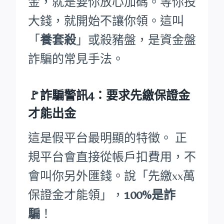
金，就是要你放心加碼。等你投
大錢，就開始不讓你領。這叫
「
養套殺
」或殺豬盤，是資金盤
詐騙的常見手法。
🚩詐騙警訊4：要求先繳保證金
才能出金
這是假平台最明顯的特徵。 正
規平台會直接從帳戶扣費用，不
會叫你另外匯錢。說「先繳xx萬
保證金才能領」，
100%是詐
騙
！