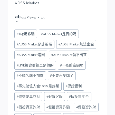
ADSS Market
Post Views:
15
Post
#
165反詐騙
#
ADSS Market是真的嗎
Tags:
#
ADSS Market是詐騙嗎
#
ADSS Market無法出金
#
ADSS Market追回
#
ADSS Market領不出來
#
LINE投資群組全是假的
#
一夜致富騙局
#
不聽名牌不加群
#
不要再受騙了
#
事先儲值入金100%是詐騙
#
保證獲利
#
假交友真詐財
#
假冒客服
#
假投資平台
#
假投資真詐財
#
假投資真詐騙
#
假投資詐財