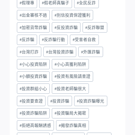
#
假理專
#
假老師真騙子
#
全民反詐
#
出金審核不過
#
別信投資保證獲利
#
加密貨幣詐騙
#
反投資詐騙
#
反詐聯盟
#
反詐騙
#
反詐騙行動
#
受害者自救
#
台灣打詐
#
台灣投資詐騙
#
外匯詐騙
#
小心投資陷阱
#
小心高獲利陷阱
#
小額投資詐騙
#
投資有風險請查證
#
投資群組小心
#
投資老師騙很大
#
投資要查證
#
投資詐騙
#
投資詐騙曝光
#
投資詐騙陷阱
#
投資騙局大揭密
#
拒絕高報酬誘惑
#
揭發詐騙真相