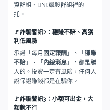
資群組、LINE飆股群組裡的
托。
🚩詐騙警訊2：穩賺不賠、高獲
利低風險
承諾「每月
固定報酬
」、「
穩賺
不賠
」、「
內線消息
」，都是騙
人的。投資一定有風險，任何人
說保證賺錢都是在騙你。
🚩詐騙警訊3：小額可出金，大
額就不行