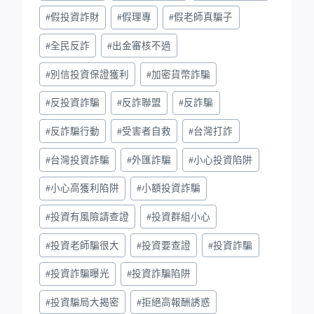
#
假投資詐財
#
假理專
#
假老師真騙子
#
全民反詐
#
出金審核不過
#
別信投資保證獲利
#
加密貨幣詐騙
#
反投資詐騙
#
反詐聯盟
#
反詐騙
#
反詐騙行動
#
受害者自救
#
台灣打詐
#
台灣投資詐騙
#
外匯詐騙
#
小心投資陷阱
#
小心高獲利陷阱
#
小額投資詐騙
#
投資有風險請查證
#
投資群組小心
#
投資老師騙很大
#
投資要查證
#
投資詐騙
#
投資詐騙曝光
#
投資詐騙陷阱
#
投資騙局大揭密
#
拒絕高報酬誘惑