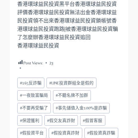
香港環球益民投資黑平台香港環球益民投資
評價香港環球益民投資無法出金香港環球益
民投資領不出來香港環球益民投資鎖帳號香
港環球益民投資跑路|被香港環球益民投資騙
了怎麼辦香港環球益民投資追回
香港環球益民投資
Post Views:
23
Post
#
165反詐騙
#
LINE投資群組全是假的
Tags:
#
一夜致富騙局
#
不聽名牌不加群
#
不要再受騙了
#
事先儲值入金100%是詐騙
#
保證獲利
#
假交友真詐財
#
假冒客服
#
假投資平台
#
假投資真詐財
#
假投資真詐騙