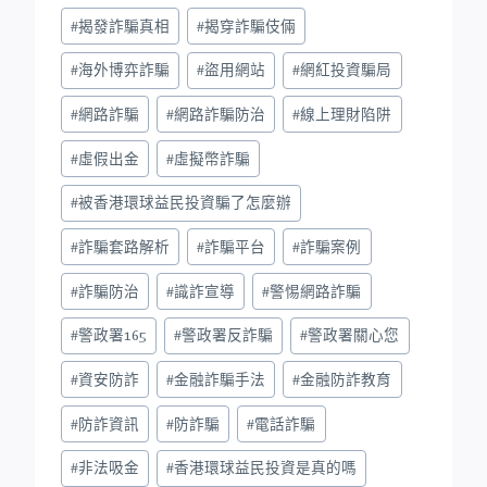
#
揭發詐騙真相
#
揭穿詐騙伎倆
#
海外博弈詐騙
#
盜用網站
#
網紅投資騙局
#
網路詐騙
#
網路詐騙防治
#
線上理財陷阱
#
虛假出金
#
虛擬幣詐騙
#
被香港環球益民投資騙了怎麼辦
#
詐騙套路解析
#
詐騙平台
#
詐騙案例
#
詐騙防治
#
識詐宣導
#
警惕網路詐騙
#
警政署165
#
警政署反詐騙
#
警政署關心您
#
資安防詐
#
金融詐騙手法
#
金融防詐教育
#
防詐資訊
#
防詐騙
#
電話詐騙
#
非法吸金
#
香港環球益民投資是真的嗎