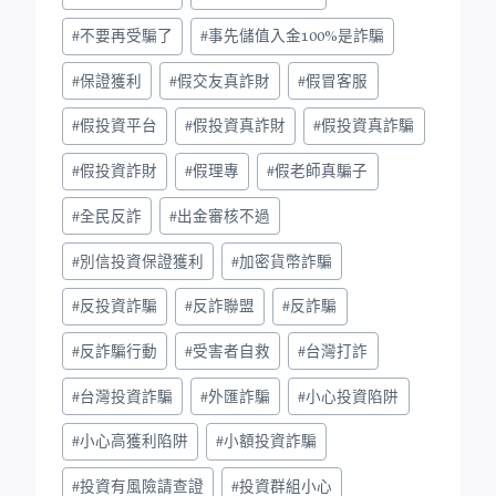
#
不要再受騙了
#
事先儲值入金100%是詐騙
#
保證獲利
#
假交友真詐財
#
假冒客服
#
假投資平台
#
假投資真詐財
#
假投資真詐騙
#
假投資詐財
#
假理專
#
假老師真騙子
#
全民反詐
#
出金審核不過
#
別信投資保證獲利
#
加密貨幣詐騙
#
反投資詐騙
#
反詐聯盟
#
反詐騙
#
反詐騙行動
#
受害者自救
#
台灣打詐
#
台灣投資詐騙
#
外匯詐騙
#
小心投資陷阱
#
小心高獲利陷阱
#
小額投資詐騙
#
投資有風險請查證
#
投資群組小心