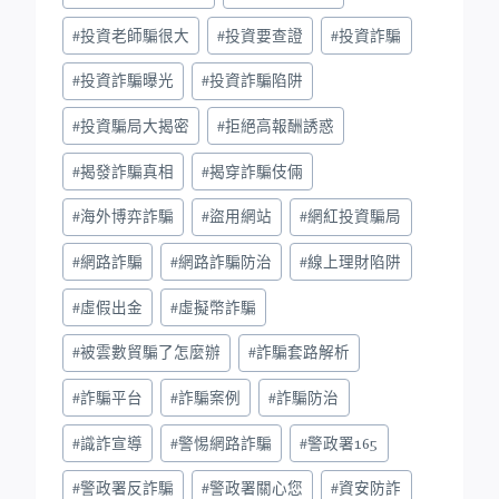
#
投資老師騙很大
#
投資要查證
#
投資詐騙
#
投資詐騙曝光
#
投資詐騙陷阱
#
投資騙局大揭密
#
拒絕高報酬誘惑
#
揭發詐騙真相
#
揭穿詐騙伎倆
#
海外博弈詐騙
#
盜用網站
#
網紅投資騙局
#
網路詐騙
#
網路詐騙防治
#
線上理財陷阱
#
虛假出金
#
虛擬幣詐騙
#
被雲數貿騙了怎麼辦
#
詐騙套路解析
#
詐騙平台
#
詐騙案例
#
詐騙防治
#
識詐宣導
#
警惕網路詐騙
#
警政署165
#
警政署反詐騙
#
警政署關心您
#
資安防詐