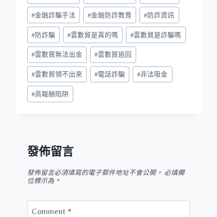
#
金融詐騙手法
#
金融防詐教育
#
防詐資訊
#
防詐騙
#
雲數貿是真的嗎
#
雲數貿是詐騙嗎
#
雲數貿無法出金
#
雲數貿追回
#
雲數貿領不出來
#
電話詐騙
#
非法吸金
#
高報酬陷阱
發佈留言
發佈留言必須填寫的電子郵件地址不會公開。
必填欄
位標示為
*
Comment
*