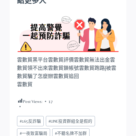
給更多人
雲數貿黑平台雲數貿評價雲數貿無法出金雲
數貿領不出來雲數貿鎖帳號雲數貿跑路|被雲
數貿騙了怎麼辦雲數貿追回
雲數貿
Post Views:
17
Post
#
165反詐騙
#
LINE投資群組全是假的
Tags:
#
一夜致富騙局
#
不聽名牌不加群