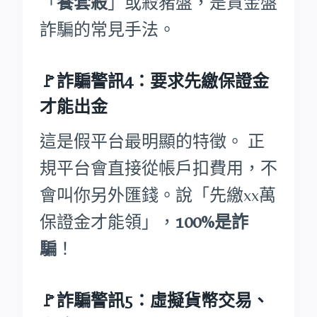
「
養套殺
」或殺豬盤，是資金盤
詐騙的常見手法。
🚩詐騙警訊4：要求先繳保證金
才能出金
這是假平台最明顯的特徵。 正
規平台會直接從帳戶扣費用，不
會叫你另外匯錢。說「先繳xx萬
保證金才能領」，
100%是詐
騙
！
🚩詐騙警訊5：虛擬貨幣交易、