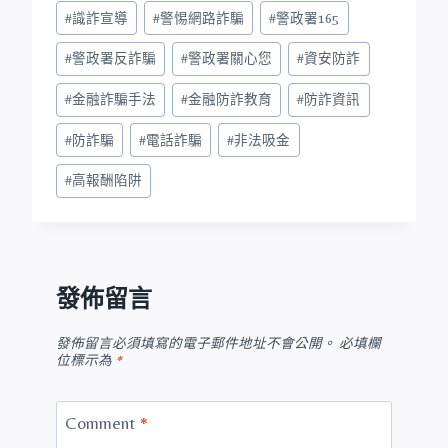
#
識詐宣導
#
警惕網路詐騙
#
警政署165
#
警政署反詐騙
#
警政署關心您
#
資安防詐
#
金融詐騙手法
#
金融防詐教育
#
防詐資訊
#
防詐騙
#
電話詐騙
#
非法吸金
#
高報酬陷阱
發佈留言
發佈留言必須填寫的電子郵件地址不會公開。
必填欄
位標示為
*
Comment
*