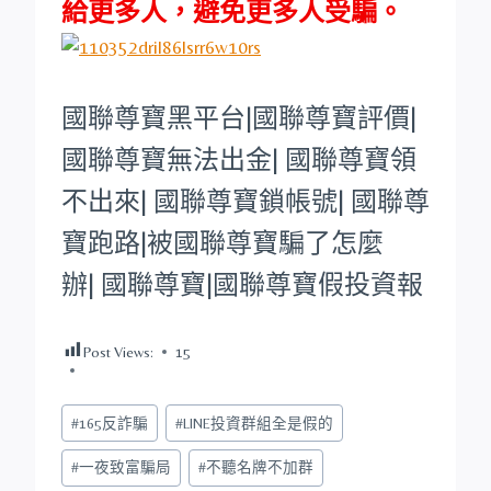
給更多人，避免更多人受騙。
國聯尊寶
黑平台
|
國聯尊寶
評價|
國聯尊寶
無法出金|
國聯尊寶
領
不出來|
國聯尊寶
鎖帳號|
國聯尊
寶
跑路|被
國聯尊寶
騙了怎麼
辦|
國聯尊寶
|
國聯尊寶
假投資報
Post Views:
15
Post
#
165反詐騙
#
LINE投資群組全是假的
Tags:
#
一夜致富騙局
#
不聽名牌不加群