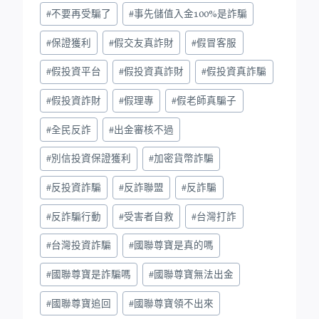
#
不要再受騙了
#
事先儲值入金100%是詐騙
#
保證獲利
#
假交友真詐財
#
假冒客服
#
假投資平台
#
假投資真詐財
#
假投資真詐騙
#
假投資詐財
#
假理專
#
假老師真騙子
#
全民反詐
#
出金審核不過
#
別信投資保證獲利
#
加密貨幣詐騙
#
反投資詐騙
#
反詐聯盟
#
反詐騙
#
反詐騙行動
#
受害者自救
#
台灣打詐
#
台灣投資詐騙
#
國聯尊寶是真的嗎
#
國聯尊寶是詐騙嗎
#
國聯尊寶無法出金
#
國聯尊寶追回
#
國聯尊寶領不出來