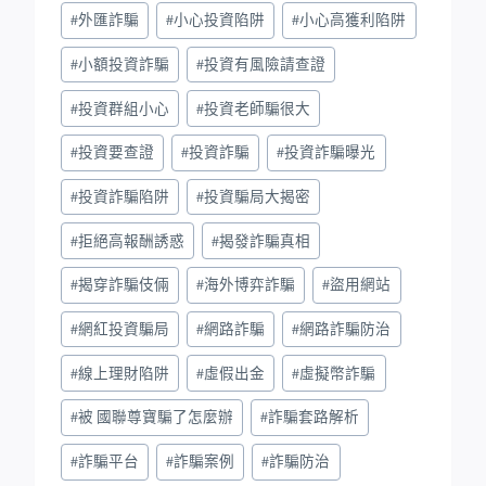
#
外匯詐騙
#
小心投資陷阱
#
小心高獲利陷阱
#
小額投資詐騙
#
投資有風險請查證
#
投資群組小心
#
投資老師騙很大
#
投資要查證
#
投資詐騙
#
投資詐騙曝光
#
投資詐騙陷阱
#
投資騙局大揭密
#
拒絕高報酬誘惑
#
揭發詐騙真相
#
揭穿詐騙伎倆
#
海外博弈詐騙
#
盜用網站
#
網紅投資騙局
#
網路詐騙
#
網路詐騙防治
#
線上理財陷阱
#
虛假出金
#
虛擬幣詐騙
#
被 國聯尊寶騙了怎麼辦
#
詐騙套路解析
#
詐騙平台
#
詐騙案例
#
詐騙防治