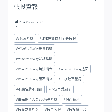
假投資報
Post Views:
16
Post
#
165反詐騙
#
LINE投資群組全是假的
Tags:
#
WiseProfitWay是真的嗎
#
WiseProfitWay是詐騙嗎
#
WiseProfitWay無法出金
#
WiseProfitWay追回
#
WiseProfitWay領不出來
#
一夜致富騙局
#
不聽名牌不加群
#
不要再受騙了
#
事先儲值入金100%是詐騙
#
保證獲利
#
假交友真詐財
#
假冒客服
#
假投資平台