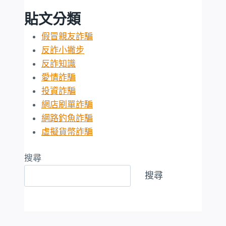
貼文分類
假冒親友詐騙
反詐小撇步
反詐知識
愛情詐騙
投資詐騙
網店刷單詐騙
網路釣魚詐騙
虛擬貨幣詐騙
搜尋
搜尋