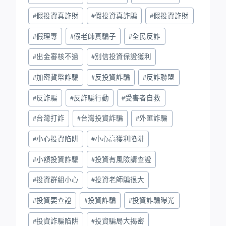
#
假投資真詐財
#
假投資真詐騙
#
假投資詐財
#
假理專
#
假老師真騙子
#
全民反詐
#
出金審核不過
#
別信投資保證獲利
#
加密貨幣詐騙
#
反投資詐騙
#
反詐聯盟
#
反詐騙
#
反詐騙行動
#
受害者自救
#
台灣打詐
#
台灣投資詐騙
#
外匯詐騙
#
小心投資陷阱
#
小心高獲利陷阱
#
小額投資詐騙
#
投資有風險請查證
#
投資群組小心
#
投資老師騙很大
#
投資要查證
#
投資詐騙
#
投資詐騙曝光
#
投資詐騙陷阱
#
投資騙局大揭密