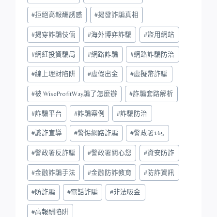
#
拒絕高報酬誘惑
#
揭發詐騙真相
#
揭穿詐騙伎倆
#
海外博弈詐騙
#
盜用網站
#
網紅投資騙局
#
網路詐騙
#
網路詐騙防治
#
線上理財陷阱
#
虛假出金
#
虛擬幣詐騙
#
被 WiseProfitWay騙了怎麼辦
#
詐騙套路解析
#
詐騙平台
#
詐騙案例
#
詐騙防治
#
識詐宣導
#
警惕網路詐騙
#
警政署165
#
警政署反詐騙
#
警政署關心您
#
資安防詐
#
金融詐騙手法
#
金融防詐教育
#
防詐資訊
#
防詐騙
#
電話詐騙
#
非法吸金
#
高報酬陷阱