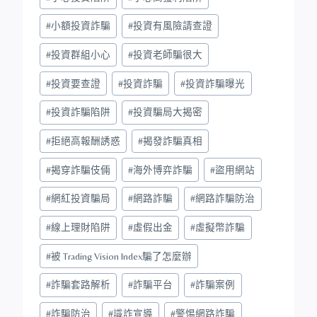
#
小額投資詐騙
#
投資有風險請查證
#
投資群組小心
#
投資老師騙很大
#
投資要查證
#
投資詐騙
#
投資詐騙曝光
#
投資詐騙陷阱
#
投資騙局大揭密
#
拒絕高報酬誘惑
#
揭發詐騙真相
#
揭穿詐騙伎倆
#
海外博弈詐騙
#
盜用網站
#
網紅投資騙局
#
網路詐騙
#
網路詐騙防治
#
線上理財陷阱
#
虛假出金
#
虛擬幣詐騙
#
被 Trading Vision Index騙了怎麼辦
#
詐騙套路解析
#
詐騙平台
#
詐騙案例
#
詐騙防治
#
識詐宣導
#
警惕網路詐騙