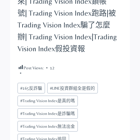
來|
Trading Vision Index
鎖帳
號|
Trading Vision Index
跑路|被
Trading Vision Index
騙了怎麼
辦|
Trading Vision Index
|
Trading
Vision Index
假投資報
Post Views:
12
Post
#
165反詐騙
#
LINE投資群組全是假的
Tags:
#
Trading Vision Index是真的嗎
#
Trading Vision Index是詐騙嗎
#
Trading Vision Index無法出金
#
Trading Vision Index追回