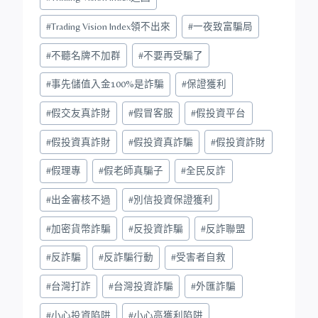
#
Trading Vision Index領不出來
#
一夜致富騙局
#
不聽名牌不加群
#
不要再受騙了
#
事先儲值入金100%是詐騙
#
保證獲利
#
假交友真詐財
#
假冒客服
#
假投資平台
#
假投資真詐財
#
假投資真詐騙
#
假投資詐財
#
假理專
#
假老師真騙子
#
全民反詐
#
出金審核不過
#
別信投資保證獲利
#
加密貨幣詐騙
#
反投資詐騙
#
反詐聯盟
#
反詐騙
#
反詐騙行動
#
受害者自救
#
台灣打詐
#
台灣投資詐騙
#
外匯詐騙
#
小心投資陷阱
#
小心高獲利陷阱