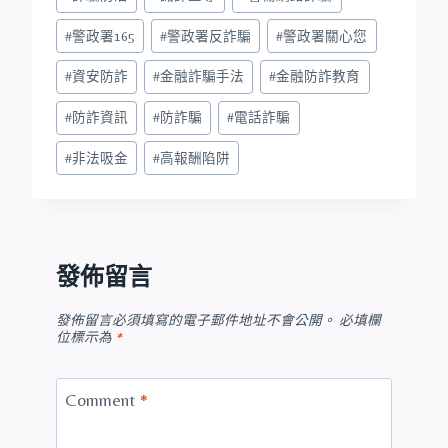
#
警政署165
#
警政署反詐騙
#
警政署關心您
#
資安防詐
#
金融詐騙手法
#
金融防詐教育
#
防詐資訊
#
防詐騙
#
電話詐騙
#
非法吸金
#
高報酬陷阱
發佈留言
發佈留言必須填寫的電子郵件地址不會公開。
必填欄
位標示為
*
Comment
*