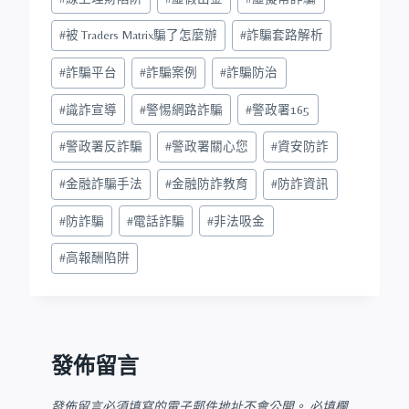
#
被 Traders Matrix騙了怎麼辦
#
詐騙套路解析
#
詐騙平台
#
詐騙案例
#
詐騙防治
#
識詐宣導
#
警惕網路詐騙
#
警政署165
#
警政署反詐騙
#
警政署關心您
#
資安防詐
#
金融詐騙手法
#
金融防詐教育
#
防詐資訊
#
防詐騙
#
電話詐騙
#
非法吸金
#
高報酬陷阱
發佈留言
發佈留言必須填寫的電子郵件地址不會公開。
必填欄