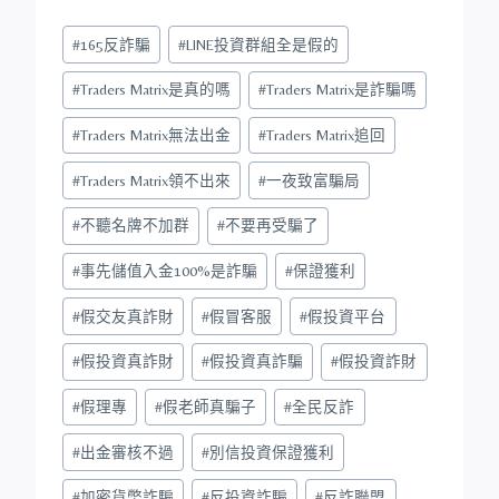
Post
#
165反詐騙
#
LINE投資群組全是假的
Tags:
#
Traders Matrix是真的嗎
#
Traders Matrix是詐騙嗎
#
Traders Matrix無法出金
#
Traders Matrix追回
#
Traders Matrix領不出來
#
一夜致富騙局
#
不聽名牌不加群
#
不要再受騙了
#
事先儲值入金100%是詐騙
#
保證獲利
#
假交友真詐財
#
假冒客服
#
假投資平台
#
假投資真詐財
#
假投資真詐騙
#
假投資詐財
#
假理專
#
假老師真騙子
#
全民反詐
#
出金審核不過
#
別信投資保證獲利
#
加密貨幣詐騙
#
反投資詐騙
#
反詐聯盟