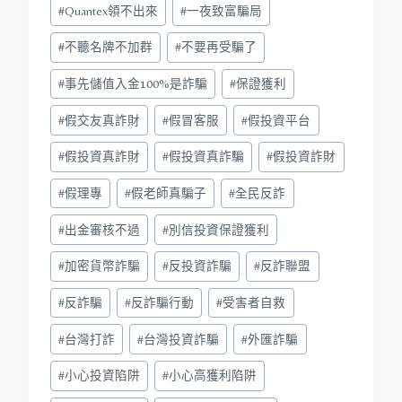
#
Quantex領不出來
#
一夜致富騙局
#
不聽名牌不加群
#
不要再受騙了
#
事先儲值入金100%是詐騙
#
保證獲利
#
假交友真詐財
#
假冒客服
#
假投資平台
#
假投資真詐財
#
假投資真詐騙
#
假投資詐財
#
假理專
#
假老師真騙子
#
全民反詐
#
出金審核不過
#
別信投資保證獲利
#
加密貨幣詐騙
#
反投資詐騙
#
反詐聯盟
#
反詐騙
#
反詐騙行動
#
受害者自救
#
台灣打詐
#
台灣投資詐騙
#
外匯詐騙
#
小心投資陷阱
#
小心高獲利陷阱