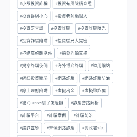
#
小額投資詐騙
#
投資有風險請查證
#
投資群組小心
#
投資老師騙很大
#
投資要查證
#
投資詐騙
#
投資詐騙曝光
#
投資詐騙陷阱
#
投資騙局大揭密
#
拒絕高報酬誘惑
#
揭發詐騙真相
#
揭穿詐騙伎倆
#
海外博弈詐騙
#
盜用網站
#
網紅投資騙局
#
網路詐騙
#
網路詐騙防治
#
線上理財陷阱
#
虛假出金
#
虛擬幣詐騙
#
被 Quantex騙了怎麼辦
#
詐騙套路解析
#
詐騙平台
#
詐騙案例
#
詐騙防治
#
識詐宣導
#
警惕網路詐騙
#
警政署165