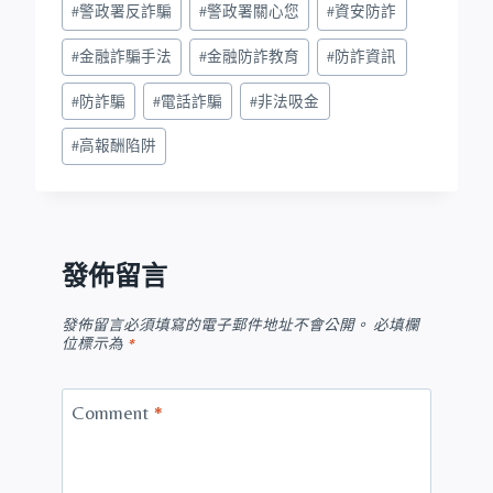
#
警政署反詐騙
#
警政署關心您
#
資安防詐
#
金融詐騙手法
#
金融防詐教育
#
防詐資訊
#
防詐騙
#
電話詐騙
#
非法吸金
#
高報酬陷阱
發佈留言
發佈留言必須填寫的電子郵件地址不會公開。
必填欄
位標示為
*
Comment
*