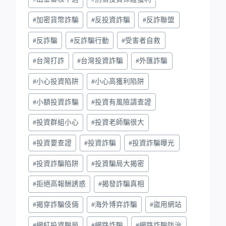
#
加密貨幣詐騙
#
反投資詐騙
#
反詐聯盟
#
反詐騙
#
反詐騙行動
#
受害者自救
#
台灣打詐
#
台灣投資詐騙
#
外匯詐騙
#
小心投資陷阱
#
小心高獲利陷阱
#
小額投資詐騙
#
投資有風險請查證
#
投資群組小心
#
投資老師騙很大
#
投資要查證
#
投資詐騙
#
投資詐騙曝光
#
投資詐騙陷阱
#
投資騙局大揭密
#
拒絕高報酬誘惑
#
揭發詐騙真相
#
揭穿詐騙伎倆
#
海外博弈詐騙
#
盜用網站
#
網紅投資騙局
#
網路詐騙
#
網路詐騙防治