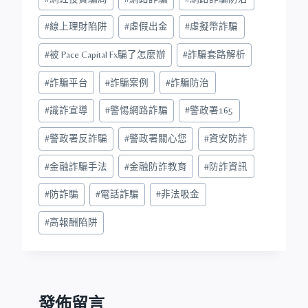
#
線上理財陷阱
#
虛假出金
#
虛擬幣詐騙
#
被 Pace Capital Fx騙了怎麼辦
#
詐騙套路解析
#
詐騙平台
#
詐騙案例
#
詐騙防治
#
識詐宣導
#
警惕網路詐騙
#
警政署165
#
警政署反詐騙
#
警政署關心您
#
資安防詐
#
金融詐騙手法
#
金融防詐教育
#
防詐資訊
#
防詐騙
#
電話詐騙
#
非法吸金
#
高報酬陷阱
發佈留言