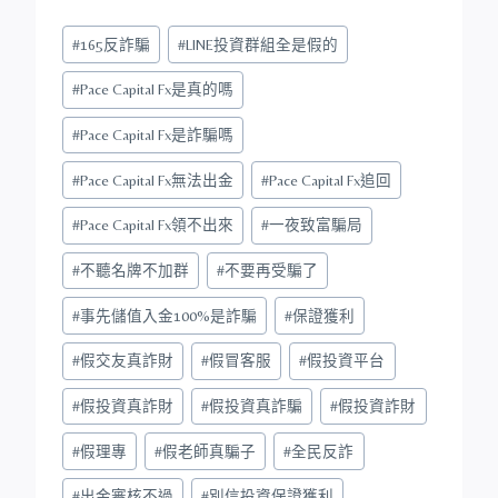
Post
#
165反詐騙
#
LINE投資群組全是假的
Tags:
#
Pace Capital Fx是真的嗎
#
Pace Capital Fx是詐騙嗎
#
Pace Capital Fx無法出金
#
Pace Capital Fx追回
#
Pace Capital Fx領不出來
#
一夜致富騙局
#
不聽名牌不加群
#
不要再受騙了
#
事先儲值入金100%是詐騙
#
保證獲利
#
假交友真詐財
#
假冒客服
#
假投資平台
#
假投資真詐財
#
假投資真詐騙
#
假投資詐財
#
假理專
#
假老師真騙子
#
全民反詐
#
出金審核不過
#
別信投資保證獲利