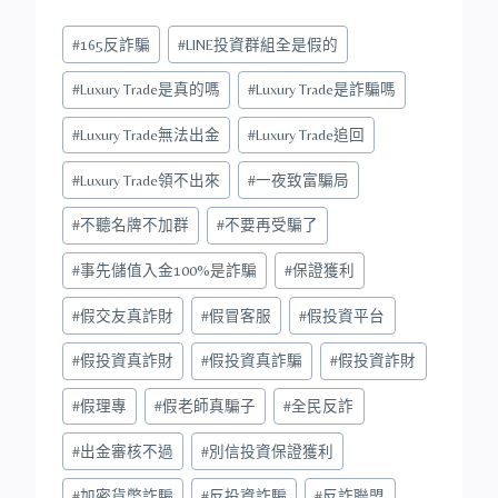
Post
#
165反詐騙
#
LINE投資群組全是假的
Tags:
#
Luxury Trade是真的嗎
#
Luxury Trade是詐騙嗎
#
Luxury Trade無法出金
#
Luxury Trade追回
#
Luxury Trade領不出來
#
一夜致富騙局
#
不聽名牌不加群
#
不要再受騙了
#
事先儲值入金100%是詐騙
#
保證獲利
#
假交友真詐財
#
假冒客服
#
假投資平台
#
假投資真詐財
#
假投資真詐騙
#
假投資詐財
#
假理專
#
假老師真騙子
#
全民反詐
#
出金審核不過
#
別信投資保證獲利
#
加密貨幣詐騙
#
反投資詐騙
#
反詐聯盟