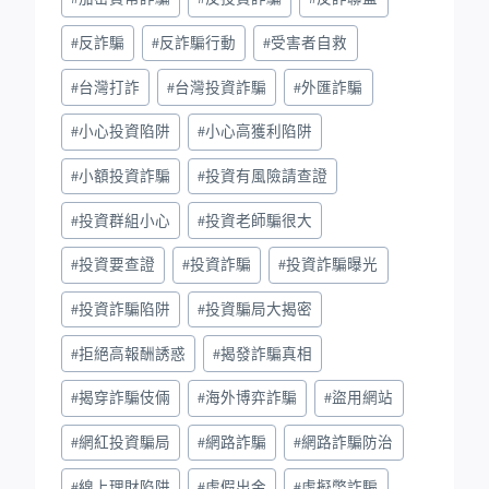
#
反詐騙
#
反詐騙行動
#
受害者自救
#
台灣打詐
#
台灣投資詐騙
#
外匯詐騙
#
小心投資陷阱
#
小心高獲利陷阱
#
小額投資詐騙
#
投資有風險請查證
#
投資群組小心
#
投資老師騙很大
#
投資要查證
#
投資詐騙
#
投資詐騙曝光
#
投資詐騙陷阱
#
投資騙局大揭密
#
拒絕高報酬誘惑
#
揭發詐騙真相
#
揭穿詐騙伎倆
#
海外博弈詐騙
#
盜用網站
#
網紅投資騙局
#
網路詐騙
#
網路詐騙防治
#
線上理財陷阱
#
虛假出金
#
虛擬幣詐騙