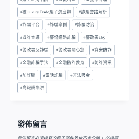
#
被 Luxury Trade騙了怎麼辦
#
詐騙套路解析
#
詐騙平台
#
詐騙案例
#
詐騙防治
#
識詐宣導
#
警惕網路詐騙
#
警政署165
#
警政署反詐騙
#
警政署關心您
#
資安防詐
#
金融詐騙手法
#
金融防詐教育
#
防詐資訊
#
防詐騙
#
電話詐騙
#
非法吸金
#
高報酬陷阱
發佈留言
發佈留言必須填寫的電子郵件地址不會公開。
必填欄