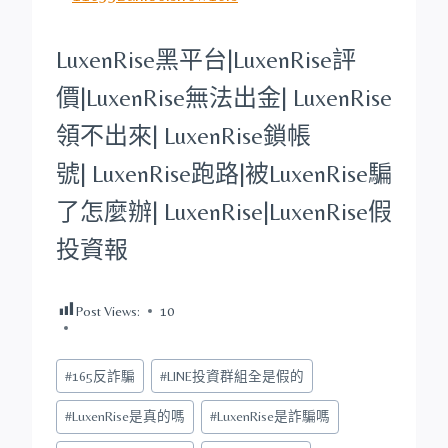
LuxenRise
黑平台
|
LuxenRise
評
價|
LuxenRise
無法出金|
LuxenRise
領不出來|
LuxenRise
鎖帳
號|
LuxenRise
跑路|被
LuxenRise
騙
了怎麼辦|
LuxenRise
|
LuxenRise
假
投資報
Post Views:
10
Post
#
165反詐騙
#
LINE投資群組全是假的
Tags:
#
LuxenRise是真的嗎
#
LuxenRise是詐騙嗎