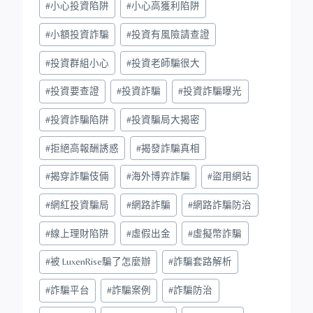
#
小心投資陷阱
#
小心高獲利陷阱
#
小額投資詐騙
#
投資有風險請查證
#
投資群組小心
#
投資老師騙很大
#
投資要查證
#
投資詐騙
#
投資詐騙曝光
#
投資詐騙陷阱
#
投資騙局大揭密
#
拒絕高報酬誘惑
#
揭發詐騙真相
#
揭穿詐騙伎倆
#
海外博弈詐騙
#
盜用網站
#
網紅投資騙局
#
網路詐騙
#
網路詐騙防治
#
線上理財陷阱
#
虛假出金
#
虛擬幣詐騙
#
被 LuxenRise騙了怎麼辦
#
詐騙套路解析
#
詐騙平台
#
詐騙案例
#
詐騙防治