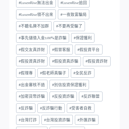
#
LuxenRise無法出金
#
LuxenRise追回
#
LuxenRise領不出來
#
一夜致富騙局
#
不聽名牌不加群
#
不要再受騙了
#
事先儲值入金100%是詐騙
#
保證獲利
#
假交友真詐財
#
假冒客服
#
假投資平台
#
假投資真詐財
#
假投資真詐騙
#
假投資詐財
#
假理專
#
假老師真騙子
#
全民反詐
#
出金審核不過
#
別信投資保證獲利
#
加密貨幣詐騙
#
反投資詐騙
#
反詐聯盟
#
反詐騙
#
反詐騙行動
#
受害者自救
#
台灣打詐
#
台灣投資詐騙
#
外匯詐騙