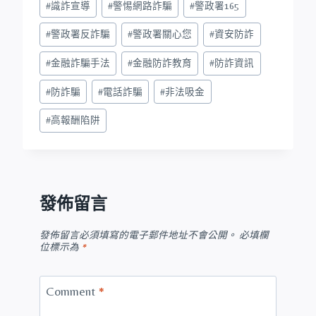
#
識詐宣導
#
警惕網路詐騙
#
警政署165
#
警政署反詐騙
#
警政署關心您
#
資安防詐
#
金融詐騙手法
#
金融防詐教育
#
防詐資訊
#
防詐騙
#
電話詐騙
#
非法吸金
#
高報酬陷阱
發佈留言
發佈留言必須填寫的電子郵件地址不會公開。
必填欄
位標示為
*
Comment
*