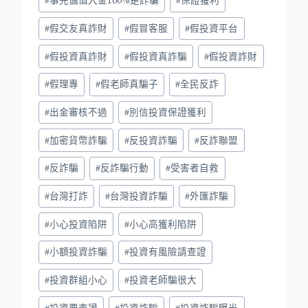
#
事先儲值入金100%是詐騙
#
保證獲利
#
假交友真詐財
#
假冒客服
#
假投資平台
#
假投資真詐財
#
假投資真詐騙
#
假投資詐財
#
假理專
#
假老師真騙子
#
全民反詐
#
出金審核不過
#
別信投資保證獲利
#
加密貨幣詐騙
#
反投資詐騙
#
反詐聯盟
#
反詐騙
#
反詐騙行動
#
受害者自救
#
台灣打詐
#
台灣投資詐騙
#
外匯詐騙
#
小心投資陷阱
#
小心高獲利陷阱
#
小額投資詐騙
#
投資有風險請查證
#
投資群組小心
#
投資老師騙很大
#
投資要查證
#
投資詐騙
#
投資詐騙曝光