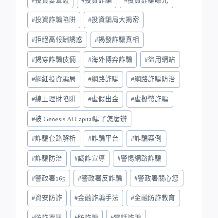
#
投資詐騙陷阱
#
投資騙局大揭密
#
拒絕高報酬誘惑
#
揭發詐騙真相
#
揭穿詐騙伎倆
#
海外博弈詐騙
#
盜用網站
#
網紅投資騙局
#
網路詐騙
#
網路詐騙防治
#
線上理財陷阱
#
虛假出金
#
虛擬幣詐騙
#
被 Genesis AI Capital騙了怎麼辦
#
詐騙套路解析
#
詐騙平台
#
詐騙案例
#
詐騙防治
#
識詐宣導
#
警惕網路詐騙
#
警政署165
#
警政署反詐騙
#
警政署關心您
#
資安防詐
#
金融詐騙手法
#
金融防詐教育
#
防詐資訊
#
防詐騙
#
電話詐騙