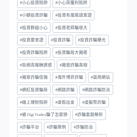
#
小心投資陷阱
#
小心高獲利陷阱
#
小額投資詐騙
#
投資有風險請查證
#
投資群組小心
#
投資老師騙很大
#
投資要查證
#
投資詐騙
#
投資詐騙曝光
#
投資詐騙陷阱
#
投資騙局大揭密
#
拒絕高報酬誘惑
#
揭發詐騙真相
#
揭穿詐騙伎倆
#
海外博弈詐騙
#
盜用網站
#
網紅投資騙局
#
網路詐騙
#
網路詐騙防治
#
線上理財陷阱
#
虛假出金
#
虛擬幣詐騙
#
被 Digi Trades騙了怎麼辦
#
詐騙套路解析
#
詐騙平台
#
詐騙案例
#
詐騙防治