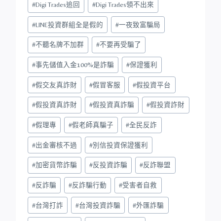
#
Digi Trades追回
#
Digi Trades領不出來
#
LINE投資群組全是假的
#
一夜致富騙局
#
不聽名牌不加群
#
不要再受騙了
#
事先儲值入金100%是詐騙
#
保證獲利
#
假交友真詐財
#
假冒客服
#
假投資平台
#
假投資真詐財
#
假投資真詐騙
#
假投資詐財
#
假理專
#
假老師真騙子
#
全民反詐
#
出金審核不過
#
別信投資保證獲利
#
加密貨幣詐騙
#
反投資詐騙
#
反詐聯盟
#
反詐騙
#
反詐騙行動
#
受害者自救
#
台灣打詐
#
台灣投資詐騙
#
外匯詐騙