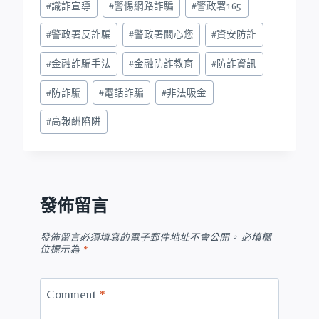
#
識詐宣導
#
警惕網路詐騙
#
警政署165
#
警政署反詐騙
#
警政署關心您
#
資安防詐
#
金融詐騙手法
#
金融防詐教育
#
防詐資訊
#
防詐騙
#
電話詐騙
#
非法吸金
#
高報酬陷阱
發佈留言
發佈留言必須填寫的電子郵件地址不會公開。
必填欄
位標示為
*
Comment
*