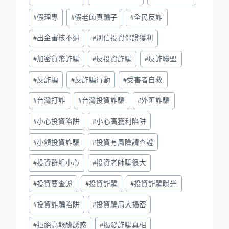
#
假理專
#
假老師真騙子
#
全民反詐
#
出金審核不過
#
別信投資保證獲利
#
加密貨幣詐騙
#
反投資詐騙
#
反詐聯盟
#
反詐騙
#
反詐騙行動
#
受害者自救
#
台灣打詐
#
台灣投資詐騙
#
外匯詐騙
#
小心投資陷阱
#
小心高獲利陷阱
#
小額投資詐騙
#
投資有風險請查證
#
投資群組小心
#
投資老師騙很大
#
投資要查證
#
投資詐騙
#
投資詐騙曝光
#
投資詐騙陷阱
#
投資騙局大揭密
#
拒絕高報酬誘惑
#
揭發詐騙真相