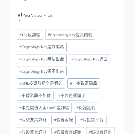
Post Views:
14
Post
#
165反詐騙
#
Cryptology Key是真的嗎
Tags:
#
Cryptology Key是詐騙嗎
#
Cryptology Key無法出金
#
Cryptology Key追回
#
Cryptology Key領不出來
#
LINE投資群組全是假的
#
一夜致富騙局
#
不聽名牌不加群
#
不要再受騙了
#
事先儲值入金100%是詐騙
#
保證獲利
#
假交友真詐財
#
假冒客服
#
假投資平台
#
假投資真詐財
#
假投資真詐騙
#
假投資詐財