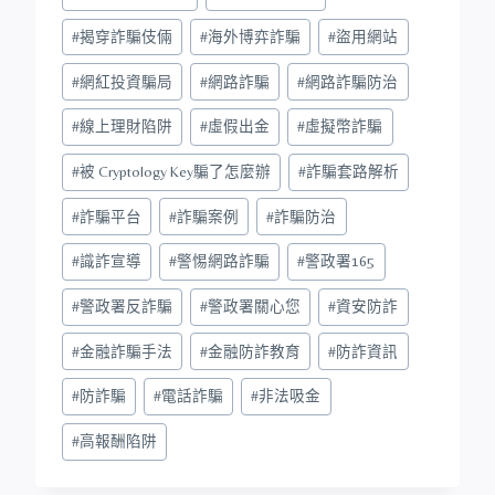
#
揭穿詐騙伎倆
#
海外博弈詐騙
#
盜用網站
#
網紅投資騙局
#
網路詐騙
#
網路詐騙防治
#
線上理財陷阱
#
虛假出金
#
虛擬幣詐騙
#
被 Cryptology Key騙了怎麼辦
#
詐騙套路解析
#
詐騙平台
#
詐騙案例
#
詐騙防治
#
識詐宣導
#
警惕網路詐騙
#
警政署165
#
警政署反詐騙
#
警政署關心您
#
資安防詐
#
金融詐騙手法
#
金融防詐教育
#
防詐資訊
#
防詐騙
#
電話詐騙
#
非法吸金
#
高報酬陷阱