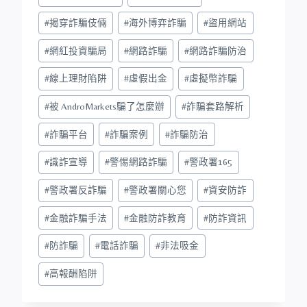
#
揭穿詐騙伎倆
#
海外博弈詐騙
#
盜用網站
#
網紅投資騙局
#
網路詐騙
#
網路詐騙防治
#
線上理財陷阱
#
虛假出金
#
虛擬幣詐騙
#
被 AndroMarkets騙了怎麼辦
#
詐騙套路解析
#
詐騙平台
#
詐騙案例
#
詐騙防治
#
識詐宣導
#
警惕網路詐騙
#
警政署165
#
警政署反詐騙
#
警政署關心您
#
資安防詐
#
金融詐騙手法
#
金融防詐教育
#
防詐資訊
#
防詐騙
#
電話詐騙
#
非法吸金
#
高報酬陷阱