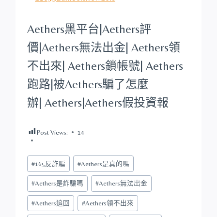
Aethers
黑平台
|
Aethers
評
價|
Aethers
無法出金|
Aethers
領
不出來|
Aethers
鎖帳號|
Aethers
跑路|被
Aethers
騙了怎麼
辦|
Aethers
|
Aethers
假投資報
Post Views:
14
Post
#
165反詐騙
#
Aethers是真的嗎
Tags:
#
Aethers是詐騙嗎
#
Aethers無法出金
#
Aethers追回
#
Aethers領不出來