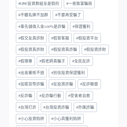
#
LINE投資群組全是假的
#
一夜致富騙局
#
不聽名牌不加群
#
不要再受騙了
#
事先儲值入金100%是詐騙
#
保證獲利
#
假交友真詐財
#
假冒客服
#
假投資平台
#
假投資真詐財
#
假投資真詐騙
#
假投資詐財
#
假理專
#
假老師真騙子
#
全民反詐
#
出金審核不過
#
別信投資保證獲利
#
加密貨幣詐騙
#
反投資詐騙
#
反詐聯盟
#
反詐騙
#
反詐騙行動
#
受害者自救
#
台灣打詐
#
台灣投資詐騙
#
外匯詐騙
#
小心投資陷阱
#
小心高獲利陷阱