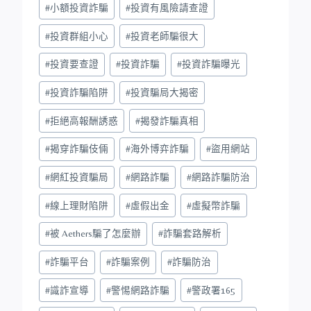
#
小額投資詐騙
#
投資有風險請查證
#
投資群組小心
#
投資老師騙很大
#
投資要查證
#
投資詐騙
#
投資詐騙曝光
#
投資詐騙陷阱
#
投資騙局大揭密
#
拒絕高報酬誘惑
#
揭發詐騙真相
#
揭穿詐騙伎倆
#
海外博弈詐騙
#
盜用網站
#
網紅投資騙局
#
網路詐騙
#
網路詐騙防治
#
線上理財陷阱
#
虛假出金
#
虛擬幣詐騙
#
被 Aethers騙了怎麼辦
#
詐騙套路解析
#
詐騙平台
#
詐騙案例
#
詐騙防治
#
識詐宣導
#
警惕網路詐騙
#
警政署165