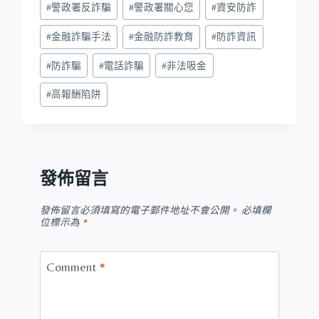
#
警政署反詐騙
#
警政署關心您
#
資安防詐
#
金融詐騙手法
#
金融防詐教育
#
防詐資訊
#
防詐騙
#
電話詐騙
#
非法吸金
#
高報酬陷阱
發佈留言
發佈留言必須填寫的電子郵件地址不會公開。
必填欄
位標示為
*
Comment
*