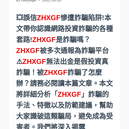
💥誤信
ZHXGF
慘遭詐騙陷阱!本
文帶你認識網路投資詐騙的各種
套路!
ZHXGF
是詐騙嗎？
ZHXGF
被多次通報為詐騙平台
⚠️
ZHXGF
無法出金是假投資真
詐騙！被
ZHXGF
詐騙了怎麼
辦？請務必閱讀本篇文章。本文
將詳細分析「
ZHXGF
」詐騙的
手法、特徵以及防範建議，幫助
大家識破這類騙局，避免成為受
害者。我們將深入揭露