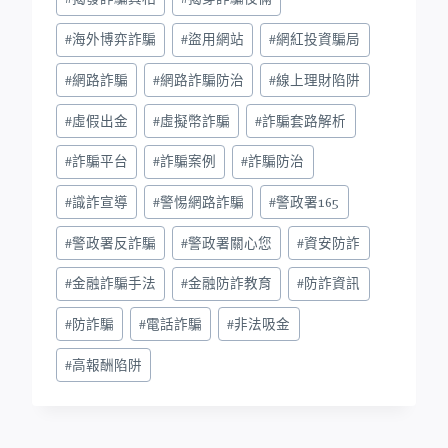
#
海外博弈詐騙
#
盜用網站
#
網紅投資騙局
#
網路詐騙
#
網路詐騙防治
#
線上理財陷阱
#
虛假出金
#
虛擬幣詐騙
#
詐騙套路解析
#
詐騙平台
#
詐騙案例
#
詐騙防治
#
識詐宣導
#
警惕網路詐騙
#
警政署165
#
警政署反詐騙
#
警政署關心您
#
資安防詐
#
金融詐騙手法
#
金融防詐教育
#
防詐資訊
#
防詐騙
#
電話詐騙
#
非法吸金
#
高報酬陷阱