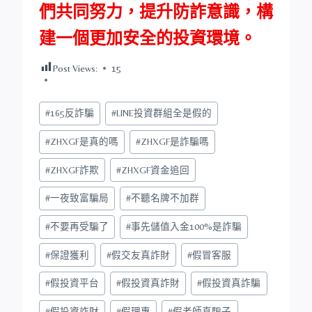
們共同努力，提升防詐意識，構
建一個更加安全的投資環境。
Post Views:
15
Post
#
165反詐騙
#
LINE投資群組全是假的
Tags:
#
ZHXGF是真的嗎
#
ZHXGF是詐騙嗎
#
ZHXGF詐欺
#
ZHXGF資金追回
#
一夜致富騙局
#
不聽名牌不加群
#
不要再受騙了
#
事先儲值入金100%是詐騙
#
保證獲利
#
假交友真詐財
#
假冒客服
#
假投資平台
#
假投資真詐財
#
假投資真詐騙
#
假投資詐財
#
假理專
#
假老師真騙子