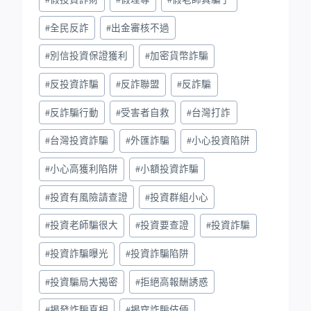
#
全民反詐
#
出金審核不過
#
別信投資保證獲利
#
加密貨幣詐騙
#
反投資詐騙
#
反詐聯盟
#
反詐騙
#
反詐騙行動
#
受害者自救
#
台灣打詐
#
台灣投資詐騙
#
外匯詐騙
#
小心投資陷阱
#
小心高獲利陷阱
#
小額投資詐騙
#
投資有風險請查證
#
投資群組小心
#
投資老師騙很大
#
投資要查證
#
投資詐騙
#
投資詐騙曝光
#
投資詐騙陷阱
#
投資騙局大揭密
#
拒絕高報酬誘惑
#
揭發詐騙真相
#
揭穿詐騙伎倆