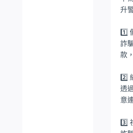
升
1️
詐
款
2️
透
意
3️