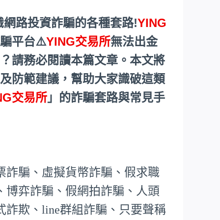
識網路投資詐騙的各種套路!
YING
騙平台⚠️
YING交易所
無法出金
辦？請務必閱讀本篇文章。本文將
以及防範建議，幫助大家識破這類
ING交易所
」的詐騙套路與常見手
票詐騙、虛擬貨幣詐騙、假求職
、博弈詐騙、假網拍詐騙、人頭
詐欺、line群組詐騙、只要聲稱