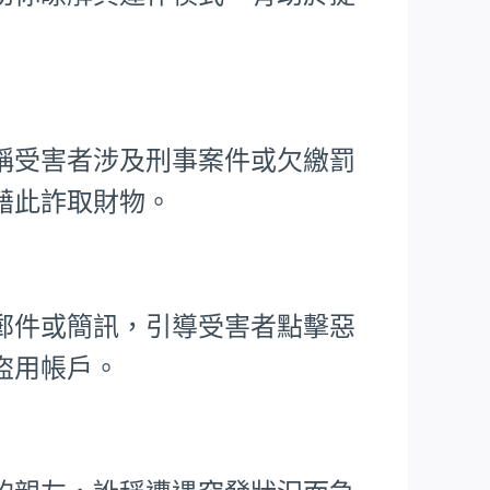
稱受害者涉及刑事案件或欠繳罰
藉此詐取財物。
郵件或簡訊，引導受害者點擊惡
盜用帳戶。