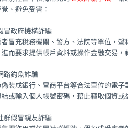
警覺、避免受害：
⃣ 假冒政府機構詐騙
騙者冒充稅務機關、警方、法院等單位，聲
，進而要求提供帳戶資料或操作金融交易，
⃣ 網路釣魚詐騙
過偽裝成銀行、電商平台等合法單位的電子
連結或輸入個人帳號密碼，藉此竊取個資或
⃣ 社群假冒親友詐騙