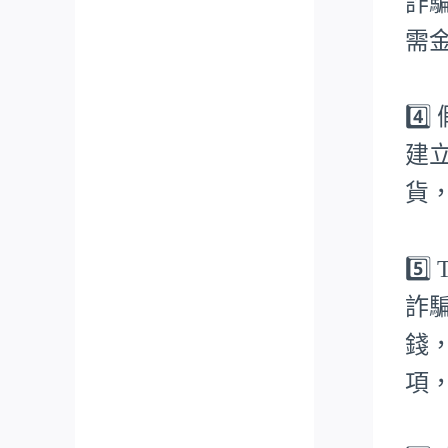
詐
需
4️
建
貨
5️
詐
錢
項