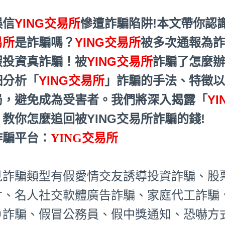
誤信
YING交易所
慘遭詐騙陷阱!本文帶你認
易所
是詐騙嗎？
YING交易所
被多次通報為詐
假投資真詐騙！被
YING交易所
詐騙了怎麼
細分析「
YING交易所
」詐騙的手法、特徵
局，避免成為受害者。我們將深入揭露「
Y
；教你怎麼追回被YING交易所詐騙的錢!
詐騙平台：
YING交易所
見詐騙類型有假愛情交友誘導投資詐騙、股
才、名人社交軟體廣告詐騙、家庭代工詐騙
戶詐騙、假冒公務員、假中獎通知、恐嚇方式