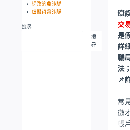
網路釣魚詐騙
虛擬貨幣詐騙
💥
交
搜尋
是
搜
尋
詳
騙
法
📌
常
徵
帳