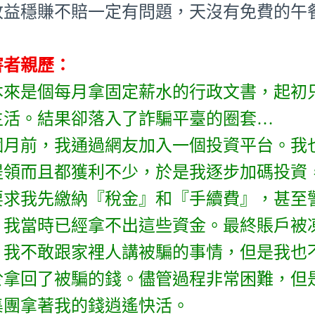
收益穩賺不賠一定有問題，天沒有免費的午
害者親歷：
本來是個每月拿固定薪水的行政文書，起初
生活。結果卻落入了詐騙平臺的圈套…
個月前，我通過網友加入一個投資平台。我
提領而且都獲利不少，於是我逐步加碼投資
要求我先繳納『稅金』和『手續費』，甚至
。我當時已經拿不出這些資金。最終賬戶被凍
！我不敢跟家裡人講被騙的事情，但是我也
於拿回了被騙的錢。儘管過程非常困難，但
集團拿著我的錢逍遙快活。