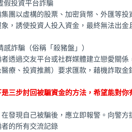
⃣ 虛假投資平台詐騙
騙集團以虛構的股票、加密貨幣、外匯等投
假象，誘使投資人投入資金，最終無法出金
⃣ 情感詐騙（俗稱「殺豬盤」）
騙者透過交友平台或社群媒體建立戀愛關係
急醫療、投資推薦）要求匯款，藉機詐取金
下是三步討回被騙資金的方法，希望能對你
、在發現自己被騙後，應立即報警。向警方
騙者的所有交流記錄