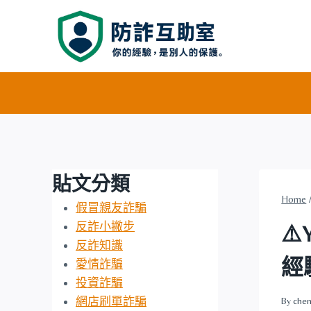
Skip
to
content
貼文分類
Home
假冒親友詐騙
反詐小撇步
⚠
反詐知識
經
愛情詐騙
投資詐騙
網店刷單詐騙
By
chen