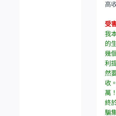
高
受
我
的
幾
利
然
收
萬
終
騙