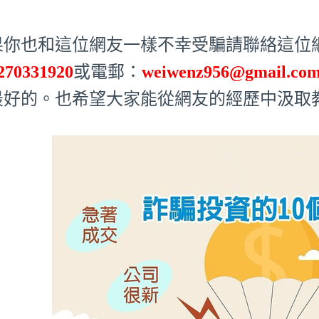
果你也和這位網友一樣不幸受騙請聯絡這位網友
270331920
或電郵：
weiwenz956@gmail.co
最好的。也希望大家能從網友的經歷中汲取