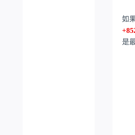
如
+85
是