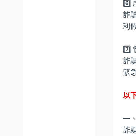
6️
詐
利
7️
詐
緊
以
一
詐