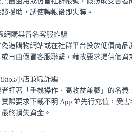
騙集團盜用或仿冒社群帳號，假扮成受害者
金錢援助，誘使轉帳後即失聯。
⃣ 假網購與冒名客服詐騙
立偽造購物網站或在社群平台投放低價商品
，或再由假冒客服聯繫，藉故要求提供個資
⃣ Tiktok小店兼職詐騙
騙者打著「手機操作、高收益兼職」的名義，聲
，實際要求下載不明 App 並先行充值，受
，最終損失資金。