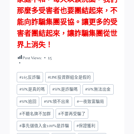
那麼多受害者也要團結起來，不
能向詐騙集團妥協。讓更多的受
害者團結起來，讓詐騙集團從世
界上消失！
Post Views:
15
Post
#
165反詐騙
#
LINE投資群組全是假的
Tags:
#
SPK是真的嗎
#
SPK是詐騙嗎
#
SPK無法出金
#
SPK追回
#
SPK領不出來
#
一夜致富騙局
#
不聽名牌不加群
#
不要再受騙了
#
事先儲值入金100%是詐騙
#
保證獲利