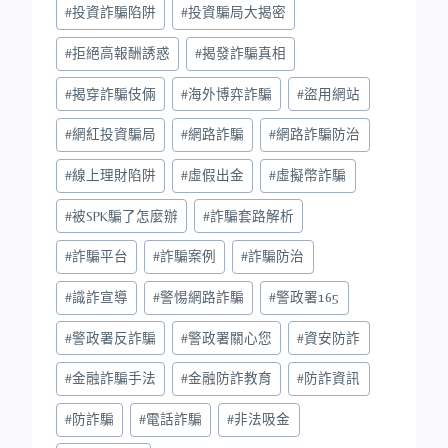
#
投資詐騙陷阱
#
投資騙局大揭密
#
拒絕高報酬誘惑
#
揭發詐騙真相
#
揭穿詐騙伎倆
#
海外博弈詐騙
#
盜用網站
#
網紅投資騙局
#
網路詐騙
#
網路詐騙防治
#
線上理財陷阱
#
虛假出金
#
虛擬幣詐騙
#
被SPK騙了怎麼辦
#
詐騙套路解析
#
詐騙平台
#
詐騙案例
#
詐騙防治
#
識詐宣導
#
警惕網路詐騙
#
警政署165
#
警政署反詐騙
#
警政署關心您
#
資安防詐
#
金融詐騙手法
#
金融防詐教育
#
防詐資訊
#
防詐騙
#
電話詐騙
#
非法吸金