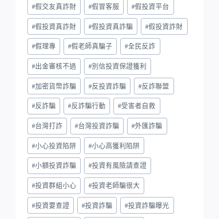
#
假交友真詐財
#
假冒客服
#
假投資平台
#
假投資真詐財
#
假投資真詐騙
#
假投資詐財
#
假理專
#
假老師真騙子
#
全民反詐
#
出金審核不過
#
別信投資保證獲利
#
加密貨幣詐騙
#
反投資詐騙
#
反詐聯盟
#
反詐騙
#
反詐騙行動
#
受害者自救
#
台灣打詐
#
台灣投資詐騙
#
外匯詐騙
#
小心投資陷阱
#
小心高獲利陷阱
#
小額投資詐騙
#
投資有風險請查證
#
投資群組小心
#
投資老師騙很大
#
投資要查證
#
投資詐騙
#
投資詐騙曝光