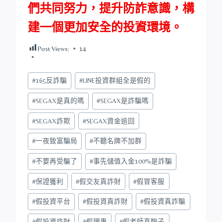
們共同努力，提升防詐意識，構
建一個更加安全的投資環境。
Post Views:
14
Post
#
165反詐騙
#
LINE投資群組全是假的
Tags:
#
SEGAX是真的嗎
#
SEGAX是詐騙嗎
#
SEGAX詐欺
#
SEGAX資金追回
#
一夜致富騙局
#
不聽名牌不加群
#
不要再受騙了
#
事先儲值入金100%是詐騙
#
保證獲利
#
假交友真詐財
#
假冒客服
#
假投資平台
#
假投資真詐財
#
假投資真詐騙
#
假投資詐財
#
假理專
#
假老師真騙子