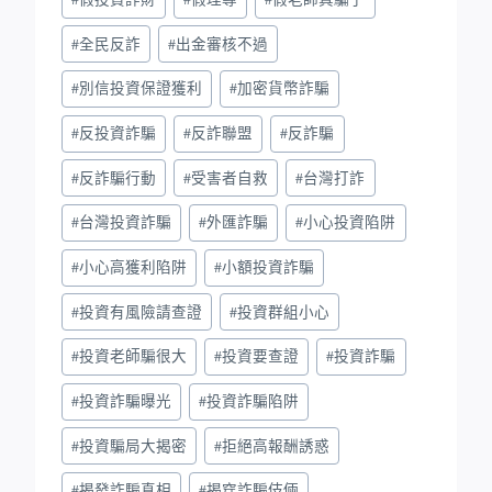
#
全民反詐
#
出金審核不過
#
別信投資保證獲利
#
加密貨幣詐騙
#
反投資詐騙
#
反詐聯盟
#
反詐騙
#
反詐騙行動
#
受害者自救
#
台灣打詐
#
台灣投資詐騙
#
外匯詐騙
#
小心投資陷阱
#
小心高獲利陷阱
#
小額投資詐騙
#
投資有風險請查證
#
投資群組小心
#
投資老師騙很大
#
投資要查證
#
投資詐騙
#
投資詐騙曝光
#
投資詐騙陷阱
#
投資騙局大揭密
#
拒絕高報酬誘惑
#
揭發詐騙真相
#
揭穿詐騙伎倆