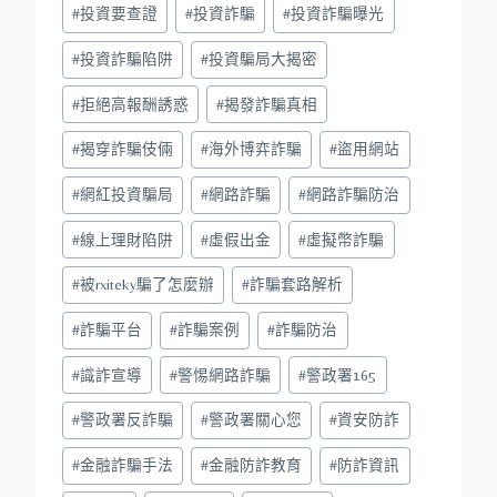
#
投資要查證
#
投資詐騙
#
投資詐騙曝光
#
投資詐騙陷阱
#
投資騙局大揭密
#
拒絕高報酬誘惑
#
揭發詐騙真相
#
揭穿詐騙伎倆
#
海外博弈詐騙
#
盜用網站
#
網紅投資騙局
#
網路詐騙
#
網路詐騙防治
#
線上理財陷阱
#
虛假出金
#
虛擬幣詐騙
#
被rxiteky騙了怎麼辦
#
詐騙套路解析
#
詐騙平台
#
詐騙案例
#
詐騙防治
#
識詐宣導
#
警惕網路詐騙
#
警政署165
#
警政署反詐騙
#
警政署關心您
#
資安防詐
#
金融詐騙手法
#
金融防詐教育
#
防詐資訊