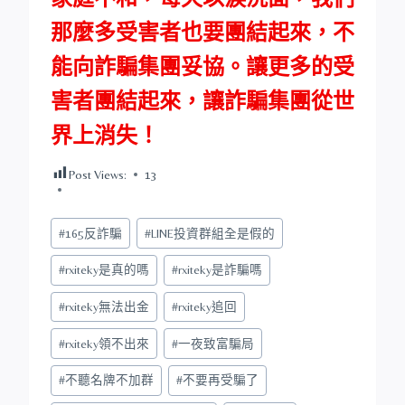
那麼多受害者也要團結起來，不
能向詐騙集團妥協。讓更多的受
害者團結起來，讓詐騙集團從世
界上消失！
Post Views:
13
Post
#
165反詐騙
#
LINE投資群組全是假的
Tags:
#
rxiteky是真的嗎
#
rxiteky是詐騙嗎
#
rxiteky無法出金
#
rxiteky追回
#
rxiteky領不出來
#
一夜致富騙局
#
不聽名牌不加群
#
不要再受騙了