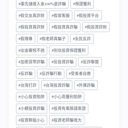
#
事先儲值入金100%是詐騙
#
保證獲利
#
假交友真詐財
#
假冒客服
#
假投資平台
#
假投資真詐財
#
假投資真詐騙
#
假投資詐財
#
假理專
#
假老師真騙子
#
全民反詐
#
出金審核不過
#
別信投資保證獲利
#
加密貨幣詐騙
#
反投資詐騙
#
反詐聯盟
#
反詐騙
#
反詐騙行動
#
受害者自救
#
台灣打詐
#
台灣投資詐騙
#
外匯詐騙
#
小心投資陷阱
#
小心高獲利陷阱
#
小額投資詐騙
#
投資有風險請查證
#
投資群組小心
#
投資老師騙很大