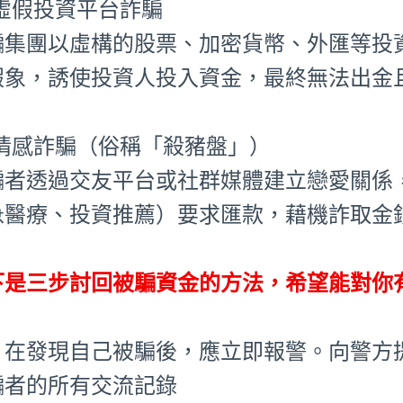
⃣ 虛假投資平台詐騙
騙集團以虛構的股票、加密貨幣、外匯等投
假象，誘使投資人投入資金，最終無法出金
⃣ 情感詐騙（俗稱「殺豬盤」）
騙者透過交友平台或社群媒體建立戀愛關係
急醫療、投資推薦）要求匯款，藉機詐取金
下是三步討回被騙資金的方法，希望能對你
、在發現自己被騙後，應立即報警。向警方
騙者的所有交流記錄