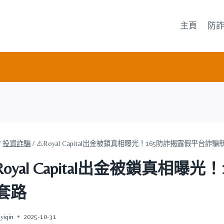
主頁
防
/
投資詐騙
/
⚠️Royal Capital出金被鎖真相曝光！165防詐揭露假平台詐
️Royal Capital出金被鎖真相
套路
yiqin
2025-10-31