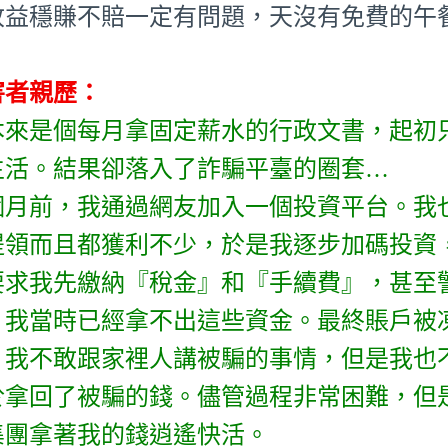
收益穩賺不賠一定有問題，天沒有免費的午
害者親歷：
本來是個每月拿固定薪水的行政文書，起初
生活。結果卻落入了詐騙平臺的圈套…
個月前，我通過網友加入一個投資平台。我
提領而且都獲利不少，於是我逐步加碼投資
要求我先繳納『稅金』和『手續費』，甚至
。我當時已經拿不出這些資金。最終賬戶被凍
！我不敢跟家裡人講被騙的事情，但是我也
於拿回了被騙的錢。儘管過程非常困難，但
集團拿著我的錢逍遙快活。