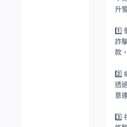
升
1️
詐
款
2️
透
意
3️