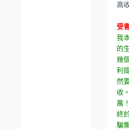
高
受
我
的
幾
利
然
收
萬
終
騙