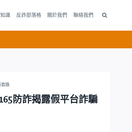
詐知識
反詐部落格
關於我們
聯絡我們
騙新套路
曝光！165防詐揭露假平台詐騙