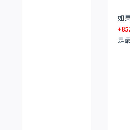
如
+85
是