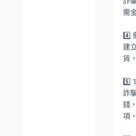
詐
需
4️
建
貨
5️
詐
錢
項