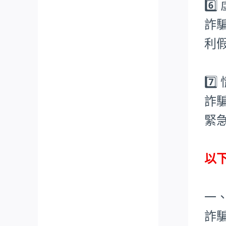
6️
詐
利
7️
詐
緊
以
一
詐