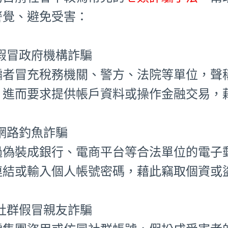
警覺、避免受害：
⃣ 假冒政府機構詐騙
騙者冒充稅務機關、警方、法院等單位，聲
，進而要求提供帳戶資料或操作金融交易，
⃣ 網路釣魚詐騙
過偽裝成銀行、電商平台等合法單位的電子
連結或輸入個人帳號密碼，藉此竊取個資或
⃣ 社群假冒親友詐騙