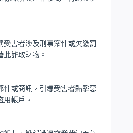
稱受害者涉及刑事案件或欠繳罰
藉此詐取財物。
郵件或簡訊，引導受害者點擊惡
盜用帳戶。