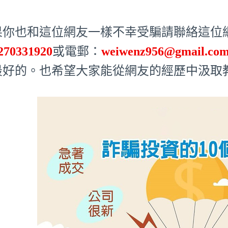
果你也和這位網友一樣不幸受騙請聯絡這位網友
270331920
或電郵：
weiwenz956@gmail.co
最好的。也希望大家能從網友的經歷中汲取