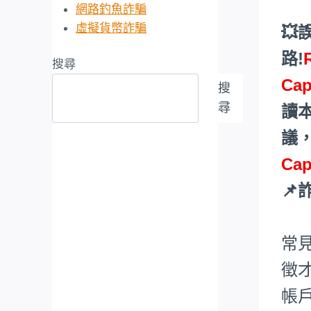
網路釣魚詐騙
虛擬貨幣詐騙
💥
路!
搜尋
Cap
搜
尋
讀
議
Cap
📌
常
徵
帳