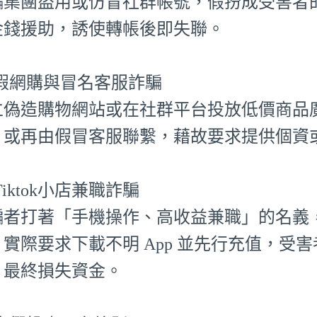
騙集團盜用或仿冒社群帳號，假扮成受害者
金錢援助，誘使轉帳後即失聯。
⃣ 假網購與冒名客服詐騙
立偽造購物網站或在社群平台投放低價商品
，或再由假冒客服聯繫，藉故要求提供個資
⃣ Tiktok小店兼職詐騙
騙者打著「手機操作、高收益兼職」的名義，聲
，實際要求下載不明 App 並先行充值，受
，最終損失資金。