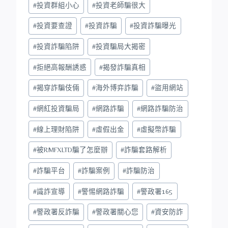
#
投資群組小心
#
投資老師騙很大
#
投資要查證
#
投資詐騙
#
投資詐騙曝光
#
投資詐騙陷阱
#
投資騙局大揭密
#
拒絕高報酬誘惑
#
揭發詐騙真相
#
揭穿詐騙伎倆
#
海外博弈詐騙
#
盜用網站
#
網紅投資騙局
#
網路詐騙
#
網路詐騙防治
#
線上理財陷阱
#
虛假出金
#
虛擬幣詐騙
#
被RMFXLTD騙了怎麼辦
#
詐騙套路解析
#
詐騙平台
#
詐騙案例
#
詐騙防治
#
識詐宣導
#
警惕網路詐騙
#
警政署165
#
警政署反詐騙
#
警政署關心您
#
資安防詐