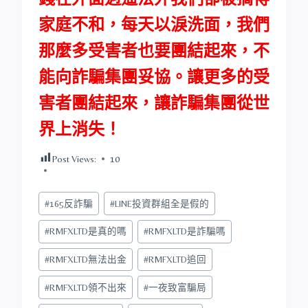
家庭不和，每天以淚洗面，我們
那麼多受害者也要團結起來，不
能向詐騙集團妥協。讓更多的受
害者團結起來，讓詐騙集團從世
界上消失！
Post Views:
10
Post
#
165反詐騙
#
LINE投資群組全是假的
Tags:
#
RMFXLTD是真的嗎
#
RMFXLTD是詐騙嗎
#
RMFXLTD無法出金
#
RMFXLTD追回
#
RMFXLTD領不出來
#
一夜致富騙局