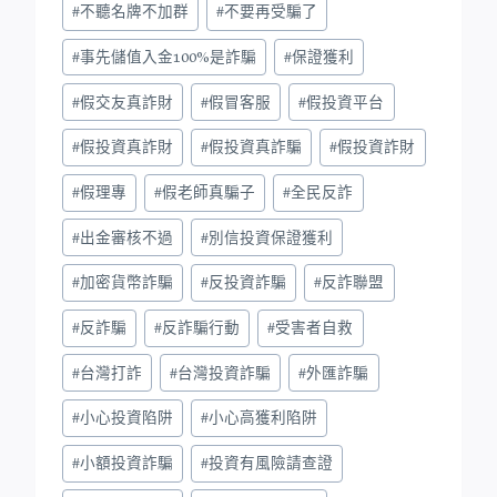
#
不聽名牌不加群
#
不要再受騙了
#
事先儲值入金100%是詐騙
#
保證獲利
#
假交友真詐財
#
假冒客服
#
假投資平台
#
假投資真詐財
#
假投資真詐騙
#
假投資詐財
#
假理專
#
假老師真騙子
#
全民反詐
#
出金審核不過
#
別信投資保證獲利
#
加密貨幣詐騙
#
反投資詐騙
#
反詐聯盟
#
反詐騙
#
反詐騙行動
#
受害者自救
#
台灣打詐
#
台灣投資詐騙
#
外匯詐騙
#
小心投資陷阱
#
小心高獲利陷阱
#
小額投資詐騙
#
投資有風險請查證