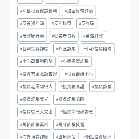
#
別信投資保證獲利
#
加密貨幣詐騙
#
反投資詐騙
#
反詐聯盟
#
反詐騙
#
反詐騙行動
#
受害者自救
#
台灣打詐
#
台灣投資詐騙
#
外匯詐騙
#
小心投資陷阱
#
小心高獲利陷阱
#
小額投資詐騙
#
投資有風險請查證
#
投資群組小心
#
投資老師騙很大
#
投資要查證
#
投資詐騙
#
投資詐騙曝光
#
投資詐騙陷阱
#
投資騙局大揭密
#
拒絕高報酬誘惑
#
揭發詐騙真相
#
揭穿詐騙伎倆
#
海外博弈詐騙
#
盜用網站
#
網紅投資騙局