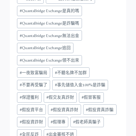
Tags:
#
QuantaBridge Exchange是真的嗎
#
QuantaBridge Exchange是詐騙嗎
#
QuantaBridge Exchange無法出金
#
QuantaBridge Exchange追回
#
QuantaBridge Exchange領不出來
#
一夜致富騙局
#
不聽名牌不加群
#
不要再受騙了
#
事先儲值入金100%是詐騙
#
保證獲利
#
假交友真詐財
#
假冒客服
#
假投資平台
#
假投資真詐財
#
假投資真詐騙
#
假投資詐財
#
假理專
#
假老師真騙子
#
全民反詐
#
出金審核不過