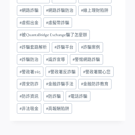
#
網路詐騙
#
網路詐騙防治
#
線上理財陷阱
#
虛假出金
#
虛擬幣詐騙
#
被QuantaBridge Exchange騙了怎麼辦
#
詐騙套路解析
#
詐騙平台
#
詐騙案例
#
詐騙防治
#
識詐宣導
#
警惕網路詐騙
#
警政署165
#
警政署反詐騙
#
警政署關心您
#
資安防詐
#
金融詐騙手法
#
金融防詐教育
#
防詐資訊
#
防詐騙
#
電話詐騙
#
非法吸金
#
高報酬陷阱