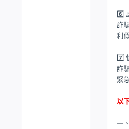
6️
詐
利
7️
詐
緊
以
一