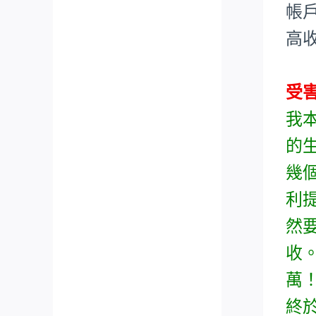
帳
高
受
我
的
幾
利
然
收
萬
終