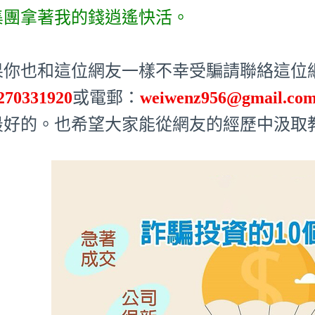
集團拿著我的錢逍遙快活。
果你也和這位網友一樣不幸受騙請聯絡這位網友
270331920
或電郵：
weiwenz956@gmail.co
最好的。也希望大家能從網友的經歷中汲取