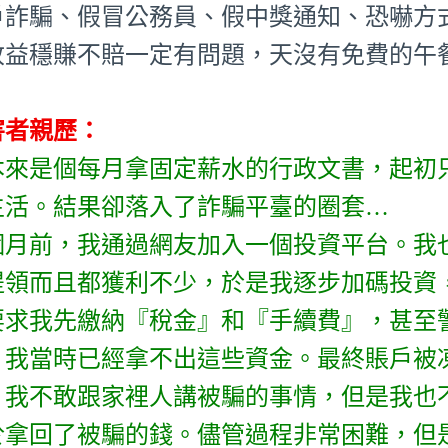
戶詐騙、假冒公務員、假中獎通知、恐嚇方式
收益穩賺不賠一定有問題，天沒有免費的午
害者親歷：
本來是個每月拿固定薪水的行政文書，起初
生活。結果卻落入了詐騙平臺的圈套…
個月前，我通過網友加入一個投資平台。我
提領而且都獲利不少，於是我逐步加碼投資
要求我先繳納『稅金』和『手續費』，甚至
。我當時已經拿不出這些資金。最終賬戶被凍
！我不敢跟家裡人講被騙的事情，但是我也
於拿回了被騙的錢。儘管過程非常困難，但