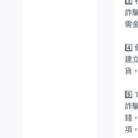
3️
詐
需
4️
建
貨
5️
詐
錢
項