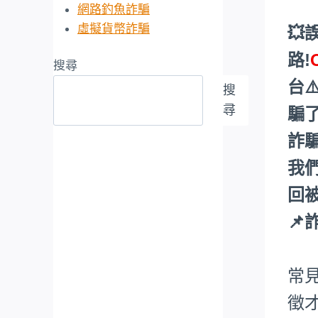
網路釣魚詐騙
虛擬貨幣詐騙
💥
路!
搜尋
台⚠
搜
尋
騙
詐
我
回被
📌
常
徵