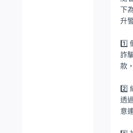
下
升
1️
詐
款
2️
透
意