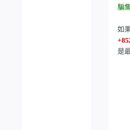
騙
如
+85
是