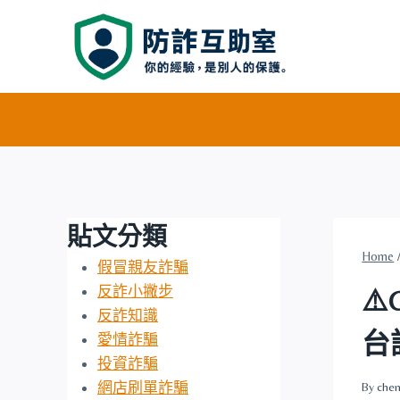
Skip
to
content
貼文分類
Home
假冒親友詐騙
反詐小撇步
⚠️
反詐知識
台
愛情詐騙
投資詐騙
網店刷單詐騙
By
chen