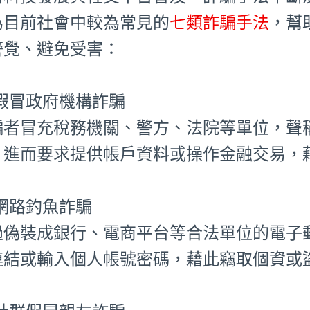
為目前社會中較為常見的
七類詐騙手法
，幫
警覺、避免受害：
⃣ 假冒政府機構詐騙
騙者冒充稅務機關、警方、法院等單位，聲
，進而要求提供帳戶資料或操作金融交易，
⃣ 網路釣魚詐騙
過偽裝成銀行、電商平台等合法單位的電子
連結或輸入個人帳號密碼，藉此竊取個資或