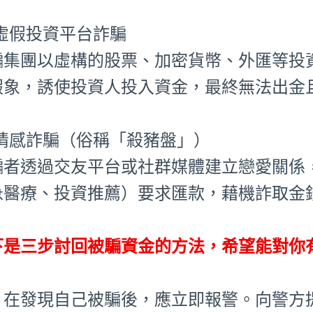
⃣ 虛假投資平台詐騙
騙集團以虛構的股票、加密貨幣、外匯等投
假象，誘使投資人投入資金，最終無法出金
⃣ 情感詐騙（俗稱「殺豬盤」）
騙者透過交友平台或社群媒體建立戀愛關係
急醫療、投資推薦）要求匯款，藉機詐取金
下是三步討回被騙資金的方法，希望能對你
、在發現自己被騙後，應立即報警。向警方