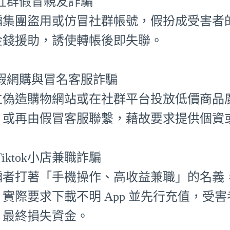
⃣ 社群假冒親友詐騙
騙集團盜用或仿冒社群帳號，假扮成受害者
金錢援助，誘使轉帳後即失聯。
⃣ 假網購與冒名客服詐騙
立偽造購物網站或在社群平台投放低價商品
，或再由假冒客服聯繫，藉故要求提供個資
⃣ Tiktok小店兼職詐騙
騙者打著「手機操作、高收益兼職」的名義，聲
，實際要求下載不明 App 並先行充值，受
，最終損失資金。