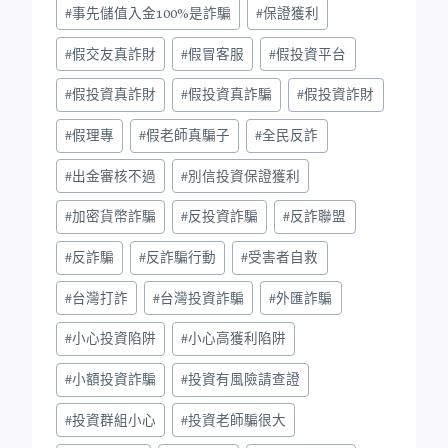
#
事先儲值入金100%是詐騙
#
保證獲利
#
假交友真詐財
#
假冒客服
#
假投資平台
#
假投資真詐財
#
假投資真詐騙
#
假投資詐財
#
假理專
#
假老師真騙子
#
全民反詐
#
出金審核不過
#
別信投資保證獲利
#
加密貨幣詐騙
#
反投資詐騙
#
反詐聯盟
#
反詐騙
#
反詐騙行動
#
受害者自救
#
台灣打詐
#
台灣投資詐騙
#
外匯詐騙
#
小心投資陷阱
#
小心高獲利陷阱
#
小額投資詐騙
#
投資有風險請查證
#
投資群組小心
#
投資老師騙很大