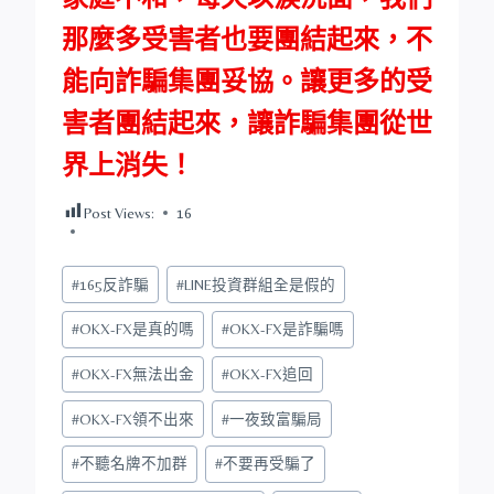
那麼多受害者也要團結起來，不
能向詐騙集團妥協。讓更多的受
害者團結起來，讓詐騙集團從世
界上消失！
Post Views:
16
Post
#
165反詐騙
#
LINE投資群組全是假的
Tags:
#
OKX-FX是真的嗎
#
OKX-FX是詐騙嗎
#
OKX-FX無法出金
#
OKX-FX追回
#
OKX-FX領不出來
#
一夜致富騙局
#
不聽名牌不加群
#
不要再受騙了