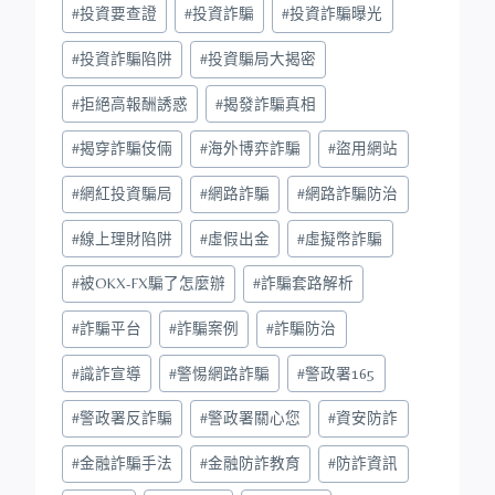
#
投資要查證
#
投資詐騙
#
投資詐騙曝光
#
投資詐騙陷阱
#
投資騙局大揭密
#
拒絕高報酬誘惑
#
揭發詐騙真相
#
揭穿詐騙伎倆
#
海外博弈詐騙
#
盜用網站
#
網紅投資騙局
#
網路詐騙
#
網路詐騙防治
#
線上理財陷阱
#
虛假出金
#
虛擬幣詐騙
#
被OKX-FX騙了怎麼辦
#
詐騙套路解析
#
詐騙平台
#
詐騙案例
#
詐騙防治
#
識詐宣導
#
警惕網路詐騙
#
警政署165
#
警政署反詐騙
#
警政署關心您
#
資安防詐
#
金融詐騙手法
#
金融防詐教育
#
防詐資訊