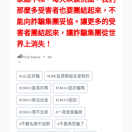
那麼多受害者也要團結起來，不
能向詐騙集團妥協。讓更多的受
害者團結起來，讓詐騙集團從世
界上消失！
Post Views:
20
Post
#
165反詐騙
#
LINE投資群組全是假的
Tags:
#
LMAX是真的嗎
#
LMAX是詐騙嗎
#
LMAX無法出金
#
LMAX追回
#
LMAX領不出來
#
一夜致富騙局
#
不聽名牌不加群
#
不要再受騙了