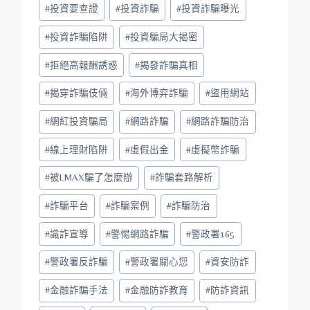
#
投資要查證
#
投資詐騙
#
投資詐騙曝光
#
投資詐騙陷阱
#
投資騙局大揭密
#
拒絕高報酬誘惑
#
揭發詐騙真相
#
揭穿詐騙伎倆
#
海外博弈詐騙
#
盜用網站
#
網紅投資騙局
#
網路詐騙
#
網路詐騙防治
#
線上理財陷阱
#
虛假出金
#
虛擬幣詐騙
#
被LMAX騙了怎麼辦
#
詐騙套路解析
#
詐騙平台
#
詐騙案例
#
詐騙防治
#
識詐宣導
#
警惕網路詐騙
#
警政署165
#
警政署反詐騙
#
警政署關心您
#
資安防詐
#
金融詐騙手法
#
金融防詐教育
#
防詐資訊