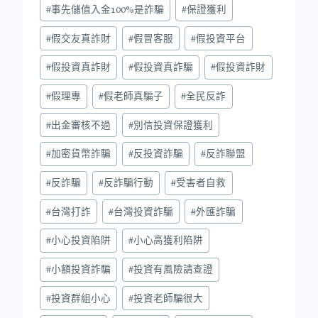
#
事先儲值入金100%是詐騙
#
保證獲利
#
假交友真詐財
#
假冒客服
#
假投資平台
#
假投資真詐財
#
假投資真詐騙
#
假投資詐財
#
假理專
#
假老師真騙子
#
全民反詐
#
出金審核不過
#
別信投資保證獲利
#
加密貨幣詐騙
#
反投資詐騙
#
反詐聯盟
#
反詐騙
#
反詐騙行動
#
受害者自救
#
台灣打詐
#
台灣投資詐騙
#
外匯詐騙
#
小心投資陷阱
#
小心高獲利陷阱
#
小額投資詐騙
#
投資有風險請查證
#
投資群組小心
#
投資老師騙很大