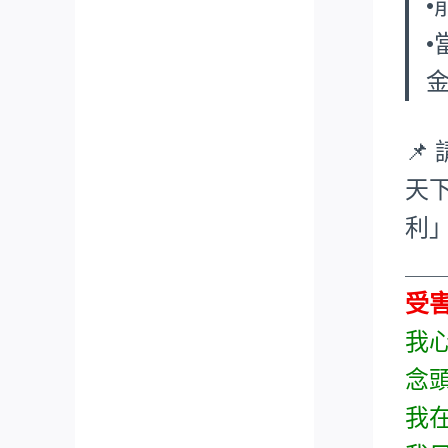
📌
天
利
___
受
我
念
我