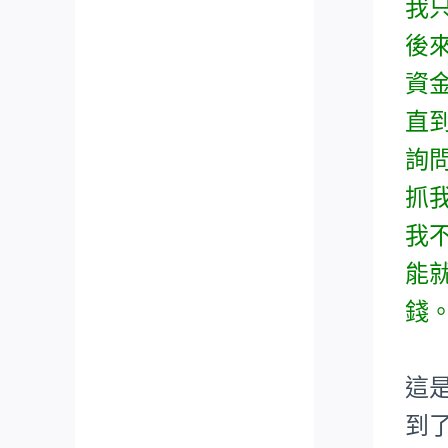
我
後
資
直
詢
抓
我
能
錢
這
到