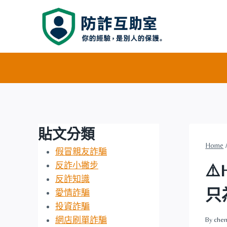
Skip
to
content
貼文分類
Home
假冒親友詐騙
反詐小撇步
⚠
反詐知識
只
愛情詐騙
投資詐騙
網店刷單詐騙
By
chen