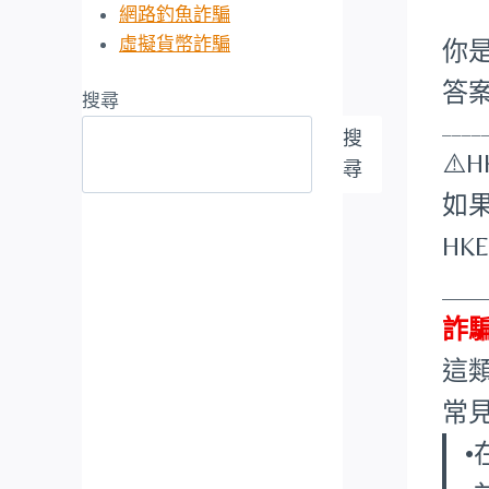
網路釣魚詐騙
虛擬貨幣詐騙
你
答
搜尋
____
搜
⚠️H
尋
如
H
___
詐
這
常
•