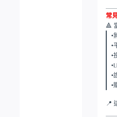
___
常

•
•

___