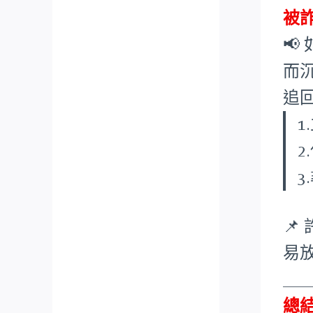
被

而
追

易
___
總