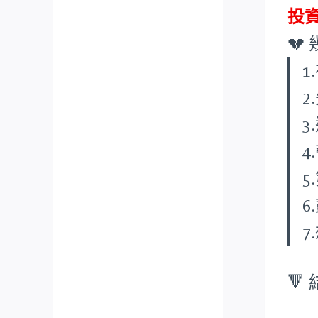
投

3
4
5
6
🔻
___