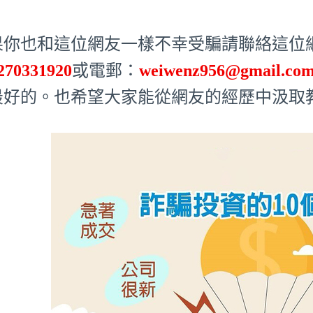
果你也和這位網友一樣不幸受騙請聯絡這位網友
270331920
或電郵：
weiwenz956@gmail.co
最好的。也希望大家能從網友的經歷中汲取