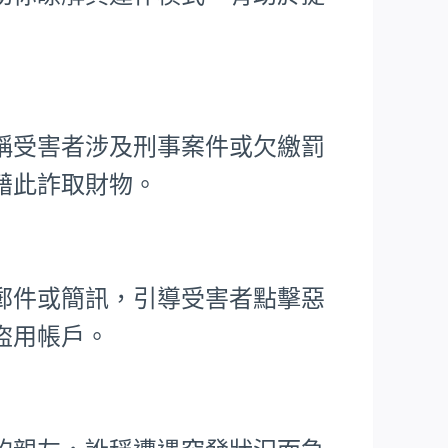
稱受害者涉及刑事案件或欠繳罰
藉此詐取財物。
郵件或簡訊，引導受害者點擊惡
盜用帳戶。