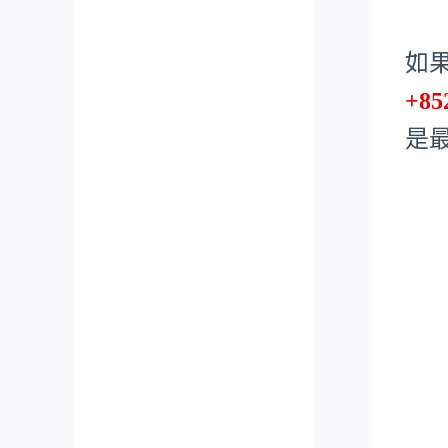
如
+85
是