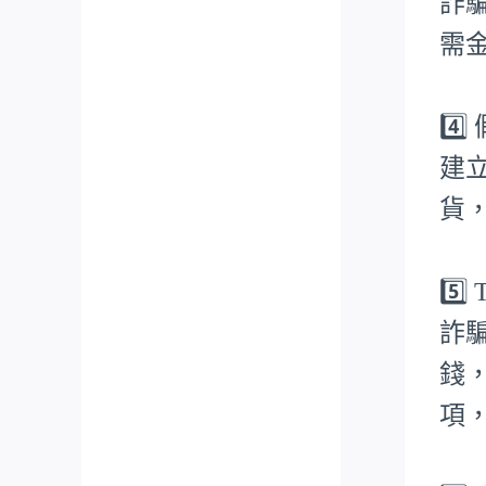
詐
需
4️
建
貨
5️
詐
錢
項