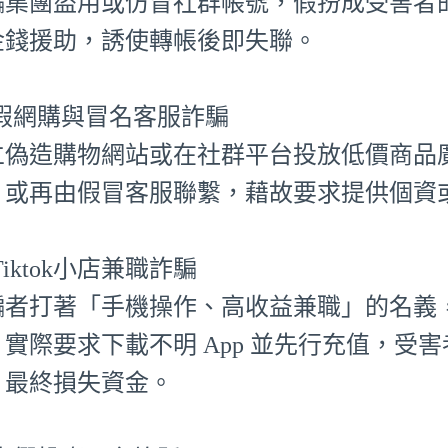
騙集團盜用或仿冒社群帳號，假扮成受害者
金錢援助，誘使轉帳後即失聯。
⃣ 假網購與冒名客服詐騙
立偽造購物網站或在社群平台投放低價商品
，或再由假冒客服聯繫，藉故要求提供個資
⃣ Tiktok小店兼職詐騙
騙者打著「手機操作、高收益兼職」的名義，聲
，實際要求下載不明 App 並先行充值，受
，最終損失資金。