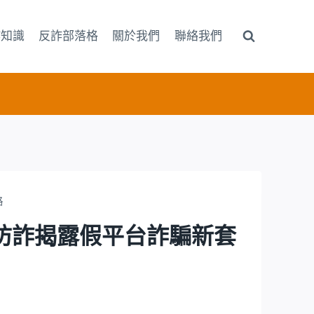
詐知識
反詐部落格
關於我們
聯絡我們
路
165防詐揭露假平台詐騙新套