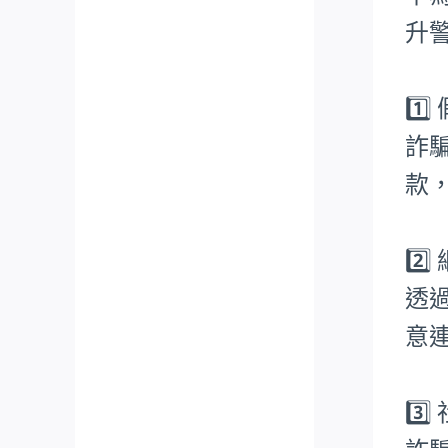
升
1️
詐
款
2️
透
意
3️