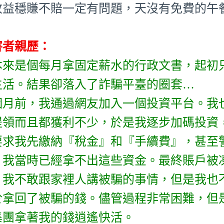
收益穩賺不賠一定有問題，天沒有免費的午
害者親歷：
本來是個每月拿固定薪水的行政文書，起初
生活。結果卻落入了詐騙平臺的圈套…
個月前，我通過網友加入一個投資平台。我
提領而且都獲利不少，於是我逐步加碼投資
要求我先繳納『稅金』和『手續費』，甚至
。我當時已經拿不出這些資金。最終賬戶被凍
！我不敢跟家裡人講被騙的事情，但是我也
於拿回了被騙的錢。儘管過程非常困難，但
集團拿著我的錢逍遙快活。