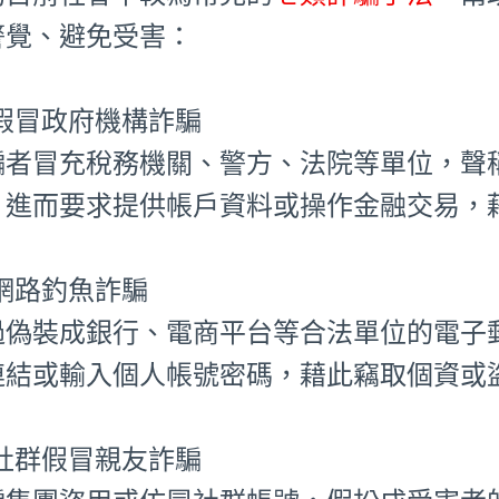
警覺、避免受害：
⃣ 假冒政府機構詐騙
騙者冒充稅務機關、警方、法院等單位，聲
，進而要求提供帳戶資料或操作金融交易，
⃣ 網路釣魚詐騙
過偽裝成銀行、電商平台等合法單位的電子
連結或輸入個人帳號密碼，藉此竊取個資或
⃣ 社群假冒親友詐騙