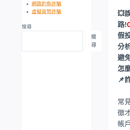
網路釣魚詐騙
虛擬貨幣詐騙
💥
路!
搜尋
假
搜
尋
分
避
怎麼
📌
常
徵
帳