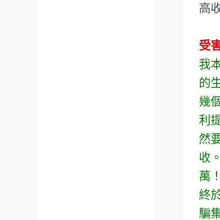
高
受
我
的
幾
利
然
收
萬
終
騙