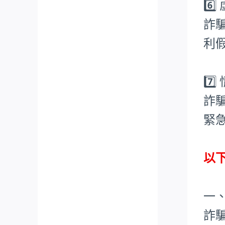
6️
詐
利
7️
詐
緊
以
一
詐