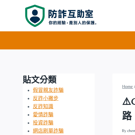
Skip
to
content
貼文分類
Home
假冒親友詐騙
反詐小撇步
⚠
反詐知識
路
愛情詐騙
投資詐騙
網店刷單詐騙
By
chen