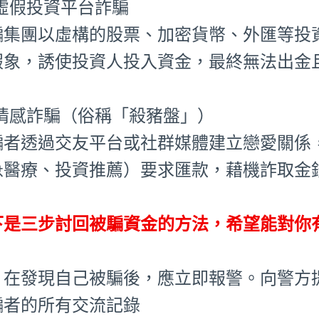
⃣ 虛假投資平台詐騙
騙集團以虛構的股票、加密貨幣、外匯等投
假象，誘使投資人投入資金，最終無法出金
⃣ 情感詐騙（俗稱「殺豬盤」）
騙者透過交友平台或社群媒體建立戀愛關係
急醫療、投資推薦）要求匯款，藉機詐取金
下是三步討回被騙資金的方法，希望能對你
、在發現自己被騙後，應立即報警。向警方
騙者的所有交流記錄