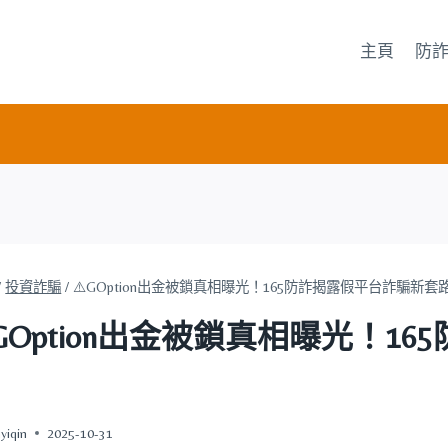
主頁
防
/
投資詐騙
/
⚠️GOption出金被鎖真相曝光！165防詐揭露假平台詐騙新套
️GOption出金被鎖真相曝光！
yiqin
2025-10-31