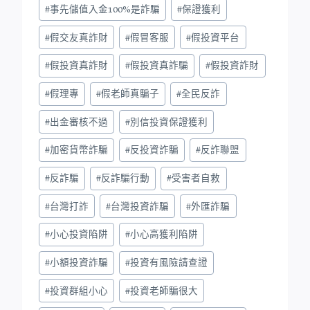
#
事先儲值入金100%是詐騙
#
保證獲利
#
假交友真詐財
#
假冒客服
#
假投資平台
#
假投資真詐財
#
假投資真詐騙
#
假投資詐財
#
假理專
#
假老師真騙子
#
全民反詐
#
出金審核不過
#
別信投資保證獲利
#
加密貨幣詐騙
#
反投資詐騙
#
反詐聯盟
#
反詐騙
#
反詐騙行動
#
受害者自救
#
台灣打詐
#
台灣投資詐騙
#
外匯詐騙
#
小心投資陷阱
#
小心高獲利陷阱
#
小額投資詐騙
#
投資有風險請查證
#
投資群組小心
#
投資老師騙很大