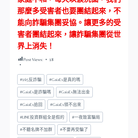
那麼多受害者也要團結起來，不
能向詐騙集團妥協。讓更多的受
害者團結起來，讓詐騙集團從世
界上消失！
Post Views:
18
Post
#
165反詐騙
#
GaiaEx是真的嗎
Tags:
#
GaiaEx是詐騙嗎
#
GaiaEx無法出金
#
GaiaEx追回
#
GaiaEx領不出來
#
LINE投資群組全是假的
#
一夜致富騙局
#
不聽名牌不加群
#
不要再受騙了