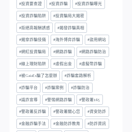
#
投資要查證
#
投資詐騙
#
投資詐騙曝光
#
投資詐騙陷阱
#
投資騙局大揭密
#
拒絕高報酬誘惑
#
揭發詐騙真相
#
揭穿詐騙伎倆
#
海外博弈詐騙
#
盜用網站
#
網紅投資騙局
#
網路詐騙
#
網路詐騙防治
#
線上理財陷阱
#
虛假出金
#
虛擬幣詐騙
#
被GaiaEx騙了怎麼辦
#
詐騙套路解析
#
詐騙平台
#
詐騙案例
#
詐騙防治
#
識詐宣導
#
警惕網路詐騙
#
警政署165
#
警政署反詐騙
#
警政署關心您
#
資安防詐
#
金融詐騙手法
#
金融防詐教育
#
防詐資訊