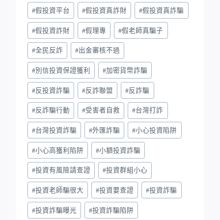
#
假投資平台
#
假投資真詐財
#
假投資真詐騙
#
假投資詐財
#
假理專
#
假老師真騙子
#
全民反詐
#
出金審核不過
#
別信投資保證獲利
#
加密貨幣詐騙
#
反投資詐騙
#
反詐聯盟
#
反詐騙
#
反詐騙行動
#
受害者自救
#
台灣打詐
#
台灣投資詐騙
#
外匯詐騙
#
小心投資陷阱
#
小心高獲利陷阱
#
小額投資詐騙
#
投資有風險請查證
#
投資群組小心
#
投資老師騙很大
#
投資要查證
#
投資詐騙
#
投資詐騙曝光
#
投資詐騙陷阱