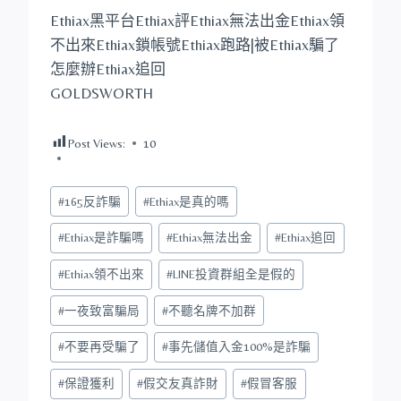
Ethiax黑平台Ethiax評Ethiax無法出金Ethiax領
不出來Ethiax鎖帳號Ethiax跑路|被Ethiax騙了
怎麼辦Ethiax追回
GOLDSWORTH
Post Views:
10
Post
#
165反詐騙
#
Ethiax是真的嗎
Tags:
#
Ethiax是詐騙嗎
#
Ethiax無法出金
#
Ethiax追回
#
Ethiax領不出來
#
LINE投資群組全是假的
#
一夜致富騙局
#
不聽名牌不加群
#
不要再受騙了
#
事先儲值入金100%是詐騙
#
保證獲利
#
假交友真詐財
#
假冒客服