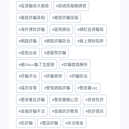
#
投資騙局大揭密
#
拒絕高報酬誘惑
#
揭發詐騙真相
#
揭穿詐騙伎倆
#
海外博弈詐騙
#
盜用網站
#
網紅投資騙局
#
網路詐騙
#
網路詐騙防治
#
線上理財陷阱
#
虛假出金
#
虛擬幣詐騙
#
被Ethiax騙了怎麼辦
#
詐騙套路解析
#
詐騙平台
#
詐騙案例
#
詐騙防治
#
識詐宣導
#
警惕網路詐騙
#
警政署165
#
警政署反詐騙
#
警政署關心您
#
資安防詐
#
金融詐騙手法
#
金融防詐教育
#
防詐資訊
#
防詐騙
#
電話詐騙
#
非法吸金