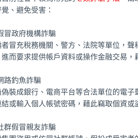
警覺、避免受害：
⃣ 假冒政府機構詐騙
騙者冒充稅務機關、警方、法院等單位，聲
，進而要求提供帳戶資料或操作金融交易，
⃣ 網路釣魚詐騙
過偽裝成銀行、電商平台等合法單位的電子
連結或輸入個人帳號密碼，藉此竊取個資或
⃣ 社群假冒親友詐騙