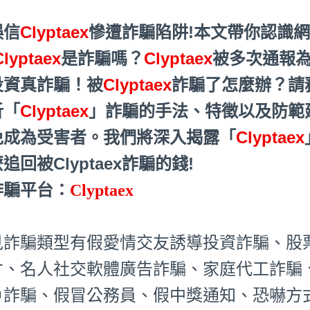
誤信
Clyptaex
慘遭詐騙陷阱!本文帶你認識
Clyptaex
是詐騙嗎？
Clyptaex
被多次通報為
投資真詐騙！被
Clyptaex
詐騙了怎麼辦？請
析「
Clyptaex
」詐騙的手法、特徵以及防範
免成為受害者。我們將深入揭露「
Clyptaex
追回被Clyptaex詐騙的錢!
詐騙平台：
Clyptaex
見詐騙類型有假愛情交友誘導投資詐騙、股
才、名人社交軟體廣告詐騙、家庭代工詐騙
戶詐騙、假冒公務員、假中獎通知、恐嚇方式