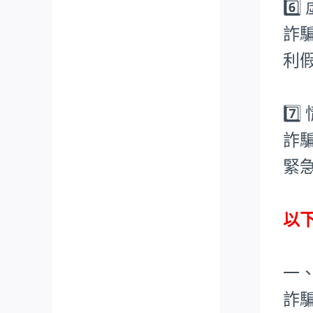
6️
詐
利
7️
詐
緊
以
一
詐