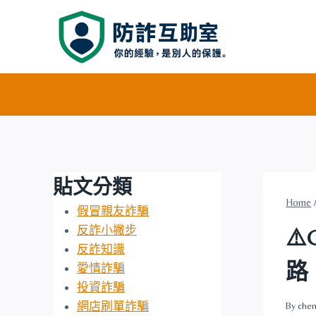
Skip
to
content
貼文分類
Home
假冒親友詐騙
反詐小撇步
⚠
反詐知識
路
愛情詐騙
投資詐騙
網店刷單詐騙
By
chen