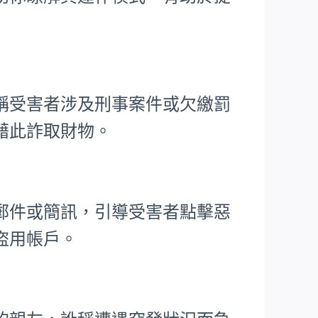
稱受害者涉及刑事案件或欠繳罰
藉此詐取財物。
郵件或簡訊，引導受害者點擊惡
盜用帳戶。