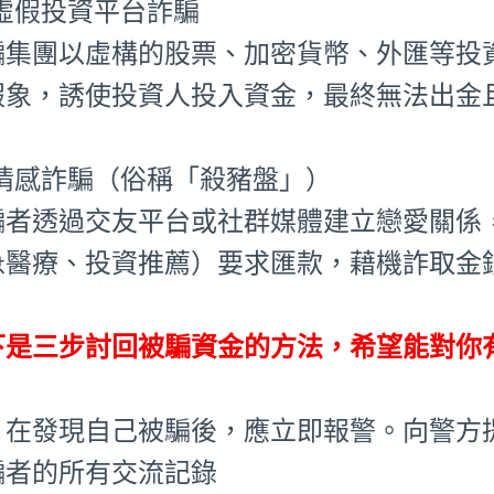
⃣ 虛假投資平台詐騙
騙集團以虛構的股票、加密貨幣、外匯等投
假象，誘使投資人投入資金，最終無法出金
⃣ 情感詐騙（俗稱「殺豬盤」）
騙者透過交友平台或社群媒體建立戀愛關係
急醫療、投資推薦）要求匯款，藉機詐取金
下是三步討回被騙資金的方法，希望能對你
、在發現自己被騙後，應立即報警。向警方
騙者的所有交流記錄