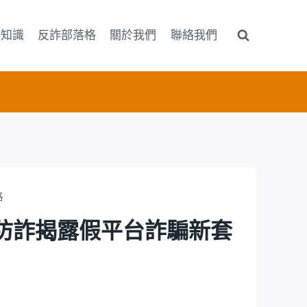
詐知識
反詐部落格
關於我們
聯絡我們
路
165防詐揭露假平台詐騙新套