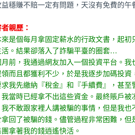
收益穩賺不賠一定有問題，天沒有免費的午
害者親歷：
本來是個每月拿固定薪水的行政文書，起初
生活。結果卻落入了詐騙平臺的圈套…
個月前，我通過網友加入一個投資平台。我
提領而且都獲利不少，於是我逐步加碼投資
要求我先繳納『稅金』和『手續費』，甚至
。我當時已經拿不出這些資金。最終賬戶被凍
！我不敢跟家裡人講被騙的事情，但是我也
於拿回了被騙的錢。儘管過程非常困難，但
集團拿著我的錢逍遙快活。