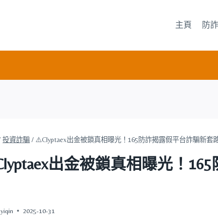
主頁
防
/
投資詐騙
/
⚠️Clyptaex出金被鎖真相曝光！165防詐揭露假平台詐騙新套
️Clyptaex出金被鎖真相曝光！
yiqin
2025-10-31