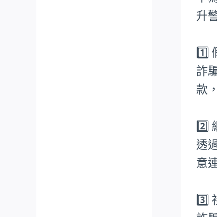
升
1️
詐
款
2️
透
意
3️