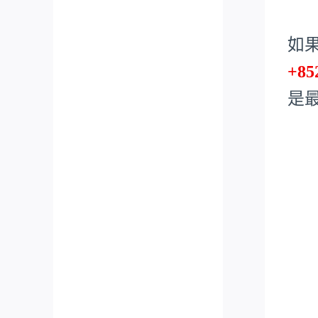
如
+85
是