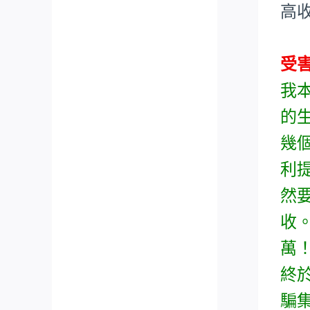
高
受
我
的
幾
利
然
收
萬
終
騙