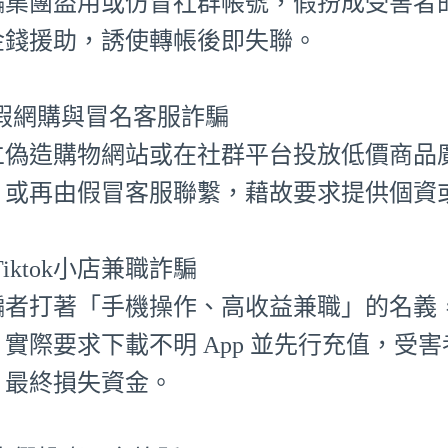
騙集團盜用或仿冒社群帳號，假扮成受害者
金錢援助，誘使轉帳後即失聯。
⃣ 假網購與冒名客服詐騙
立偽造購物網站或在社群平台投放低價商品
，或再由假冒客服聯繫，藉故要求提供個資
⃣ Tiktok小店兼職詐騙
騙者打著「手機操作、高收益兼職」的名義，聲
，實際要求下載不明 App 並先行充值，受
，最終損失資金。