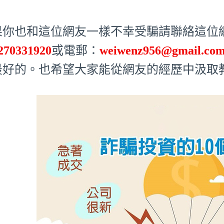
果你也和這位網友一樣不幸受騙請聯絡這位網友
270331920
或電郵：
weiwenz956@gmail.co
最好的。也希望大家能從網友的經歷中汲取