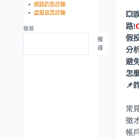
網路釣魚詐騙
虛擬貨幣詐騙
💥
路!
搜尋
假
搜
尋
分
避
怎麼
📌
常
徵
帳