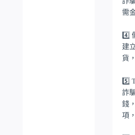
詐
需
4️
建
貨
5️
詐
錢
項