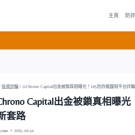
主頁
防
/
投資詐騙
/
⚠️Chrono Capital出金被鎖真相曝光！165防詐揭露假平台
️Chrono Capital出金被鎖真
新套路
yiqin
2025-10-31