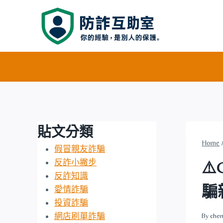
Skip
to
content
貼文分類
Home
假冒親友詐騙
反詐小撇步
⚠
反詐知識
騙
愛情詐騙
投資詐騙
網店刷單詐騙
By
chen