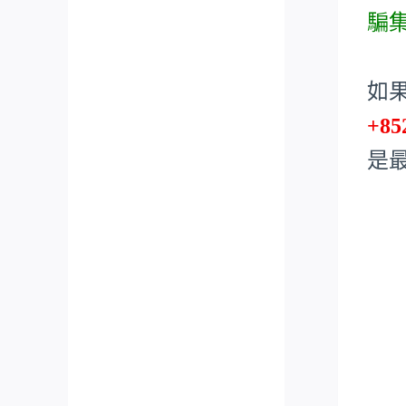
騙
如
+85
是