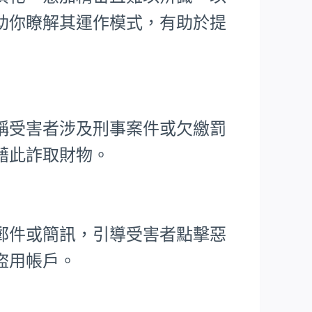
助你瞭解其運作模式，有助於提
稱受害者涉及刑事案件或欠繳罰
藉此詐取財物。
郵件或簡訊，引導受害者點擊惡
盜用帳戶。