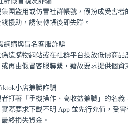
⃣ 社群假冒親友詐騙
騙集團盜用或仿冒社群帳號，假扮成受害者
金錢援助，誘使轉帳後即失聯。
⃣ 假網購與冒名客服詐騙
立偽造購物網站或在社群平台投放低價商品
，或再由假冒客服聯繫，藉故要求提供個資
⃣ Tiktok小店兼職詐騙
騙者打著「手機操作、高收益兼職」的名義，聲
，實際要求下載不明 App 並先行充值，受
，最終損失資金。