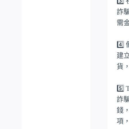
3️
詐
需
4️
建
貨
5️
詐
錢
項