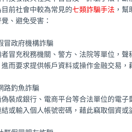
為目前社會中較為常見的
七類詐騙手法
，幫
警覺、避免受害：
⃣ 假冒政府機構詐騙
騙者冒充稅務機關、警方、法院等單位，聲
，進而要求提供帳戶資料或操作金融交易，
⃣ 網路釣魚詐騙
過偽裝成銀行、電商平台等合法單位的電子
連結或輸入個人帳號密碼，藉此竊取個資或