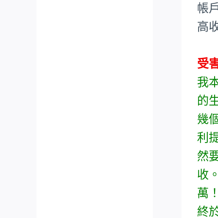
帳
高
受
我
的
幾
利
然
收
萬
終