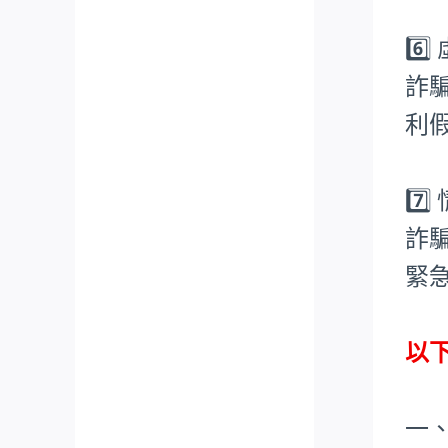
6️
詐
利
7️
詐
緊
以
一