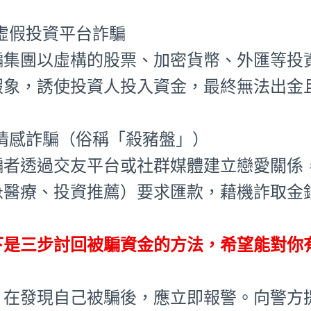
⃣ 虛假投資平台詐騙
騙集團以虛構的股票、加密貨幣、外匯等投
假象，誘使投資人投入資金，最終無法出金
⃣ 情感詐騙（俗稱「殺豬盤」）
騙者透過交友平台或社群媒體建立戀愛關係
急醫療、投資推薦）要求匯款，藉機詐取金
下是三步討回被騙資金的方法，希望能對你
、在發現自己被騙後，應立即報警。向警方