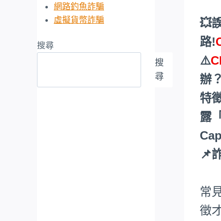
網路釣魚詐騙
虛擬貨幣詐騙
💥
路!
搜尋
⚠️
C
搜
尋
辦
特
露
Ca
📌
常
徵