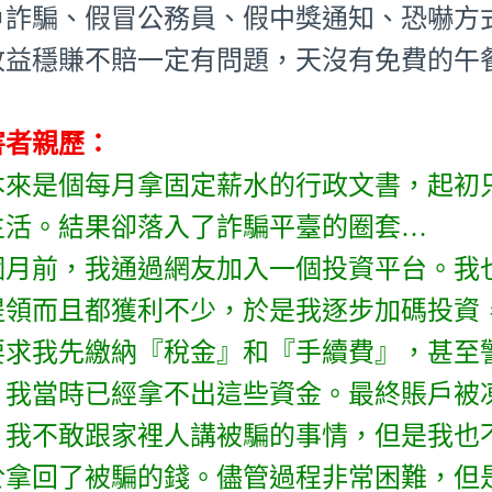
戶詐騙、假冒公務員、假中獎通知、恐嚇方式
收益穩賺不賠一定有問題，天沒有免費的午
害者親歷：
本來是個每月拿固定薪水的行政文書，起初
生活。結果卻落入了詐騙平臺的圈套…
個月前，我通過網友加入一個投資平台。我
提領而且都獲利不少，於是我逐步加碼投資
要求我先繳納『稅金』和『手續費』，甚至
。我當時已經拿不出這些資金。最終賬戶被凍
！我不敢跟家裡人講被騙的事情，但是我也
於拿回了被騙的錢。儘管過程非常困難，但