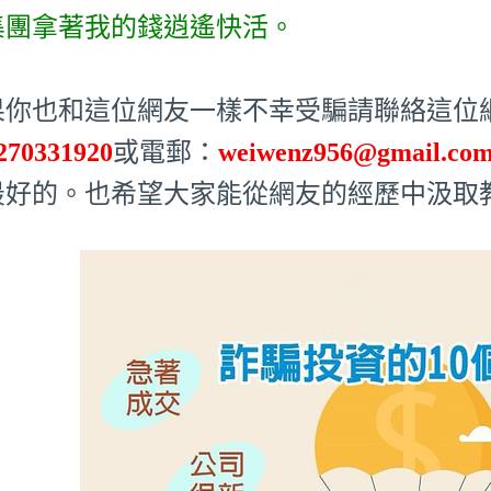
集團拿著我的錢逍遙快活。
果你也和這位網友一樣不幸受騙請聯絡這位網友
270331920
或電郵：
weiwenz956@gmail.co
最好的。也希望大家能從網友的經歷中汲取