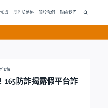
詐知識
反詐部落格
關於我們
聯絡我們
詐騙新套路
相曝光！165防詐揭露假平台詐