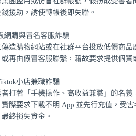
騙集團盜用或仿冒社群帳號，假扮成受害者
金錢援助，誘使轉帳後即失聯。
⃣ 假網購與冒名客服詐騙
立偽造購物網站或在社群平台投放低價商品
，或再由假冒客服聯繫，藉故要求提供個資
⃣ Tiktok小店兼職詐騙
騙者打著「手機操作、高收益兼職」的名義，聲
，實際要求下載不明 App 並先行充值，受
，最終損失資金。