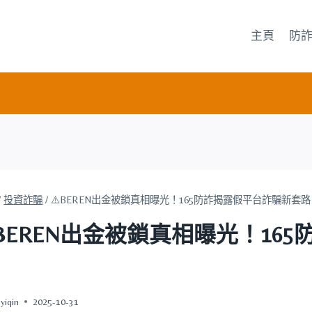
主頁
防
/
投資詐騙
/
⚠️BEREN出金被鎖真相曝光！165防詐揭露假平台詐騙新套路
️BEREN出金被鎖真相曝光！16
yiqin
2025-10-31