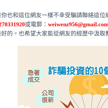
果你也和這位網友一樣不幸受騙請聯絡這位網友
270331920
或電郵：
weiwenz956@gmail.co
最好的。也希望大家能從網友的經歷中汲取