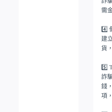
詐
需
4️
建
貨
5️
詐
錢
項