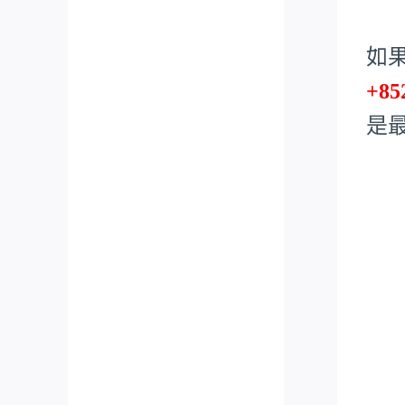
如
+85
是