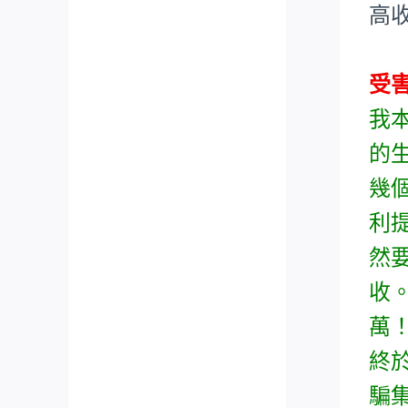
高
受
我
的
幾
利
然
收
萬
終
騙