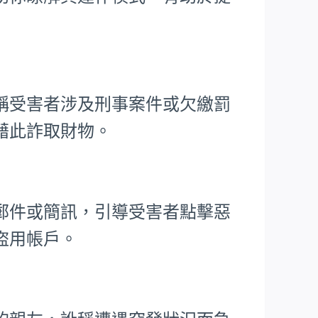
稱受害者涉及刑事案件或欠繳罰
藉此詐取財物。
郵件或簡訊，引導受害者點擊惡
盜用帳戶。