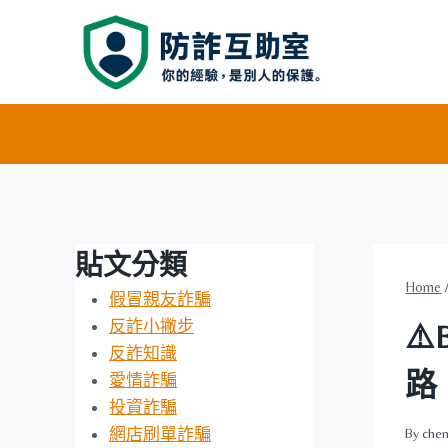
Skip
to
content
貼文分類
Home
假冒親友詐騙
反詐小撇步
⚠
反詐知識
路
愛情詐騙
投資詐騙
網店刷單詐騙
By
chen