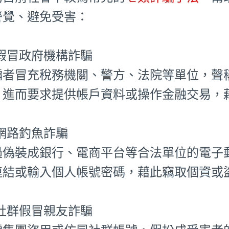
警覺、避免受害：
⃣ 假冒政府機構詐騙
騙者冒充稅務機關、警方、法院等單位，聲
，進而要求提供帳戶資料或操作金融交易，
⃣ 網路釣魚詐騙
過偽裝成銀行、電商平台等合法單位的電子
連結或輸入個人帳號密碼，藉此竊取個資或
⃣ 社群假冒親友詐騙