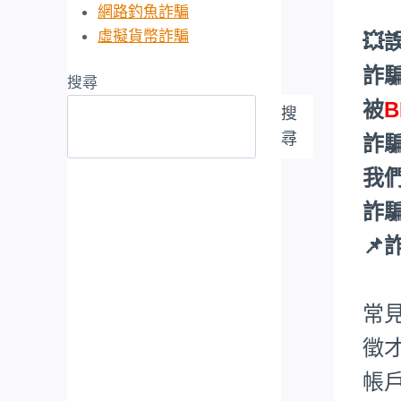
網路釣魚詐騙
虛擬貨幣詐騙
💥
詐
搜尋
被
B
搜
尋
詐
我
詐騙
📌
常
徵
帳