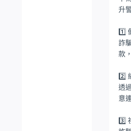
升
1️
詐
款
2️
透
意
3️