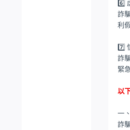
6️
詐
利
7️
詐
緊
以
一
詐