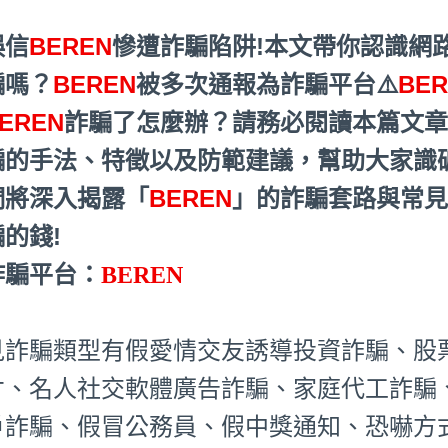
誤信
BEREN
慘遭詐騙陷阱!本文帶你認識網
騙嗎？
BEREN
被多次通報為詐騙平台⚠️
BE
EREN
詐騙了怎麼辦？請務必閱讀本篇文
騙的手法、特徵以及防範建議，幫助大家識
們將深入揭露「
BEREN
」的詐騙套路與常見
的錢!
詐騙平台：
BEREN
見詐騙類型有假愛情交友誘導投資詐騙、股
才、名人社交軟體廣告詐騙、家庭代工詐騙
戶詐騙、假冒公務員、假中獎通知、恐嚇方式