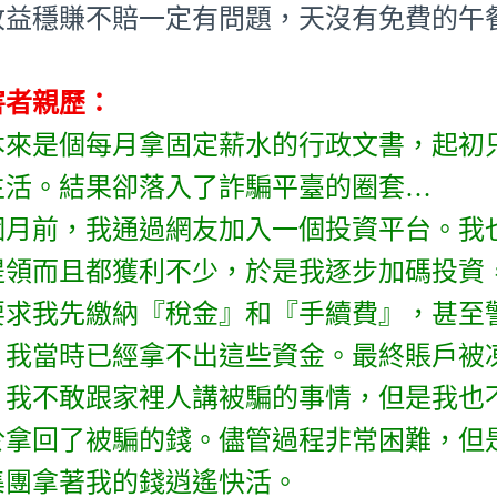
收益穩賺不賠一定有問題，天沒有免費的午
害者親歷：
本來是個每月拿固定薪水的行政文書，起初
生活。結果卻落入了詐騙平臺的圈套…
個月前，我通過網友加入一個投資平台。我
提領而且都獲利不少，於是我逐步加碼投資
要求我先繳納『稅金』和『手續費』，甚至
。我當時已經拿不出這些資金。最終賬戶被凍
！我不敢跟家裡人講被騙的事情，但是我也
於拿回了被騙的錢。儘管過程非常困難，但
集團拿著我的錢逍遙快活。