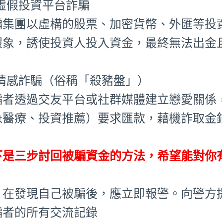
⃣ 虛假投資平台詐騙
騙集團以虛構的股票、加密貨幣、外匯等投
假象，誘使投資人投入資金，最終無法出金
⃣ 情感詐騙（俗稱「殺豬盤」）
騙者透過交友平台或社群媒體建立戀愛關係
急醫療、投資推薦）要求匯款，藉機詐取金
下是三步討回被騙資金的方法，希望能對你
、在發現自己被騙後，應立即報警。向警方
騙者的所有交流記錄