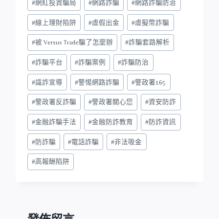
#
網紅投資騙局
#
網路詐騙
#
網路詐騙防治
#
線上理財陷阱
#
虛假出金
#
虛擬幣詐騙
#
被 Versus Trade騙了怎麼辦
#
詐騙套路解析
#
詐騙平台
#
詐騙案例
#
詐騙防治
#
識詐宣導
#
警惕網路詐騙
#
警政署165
#
警政署反詐騙
#
警政署關心您
#
資安防詐
#
金融詐騙手法
#
金融防詐教育
#
防詐資訊
#
防詐騙
#
電話詐騙
#
非法吸金
#
高報酬陷阱