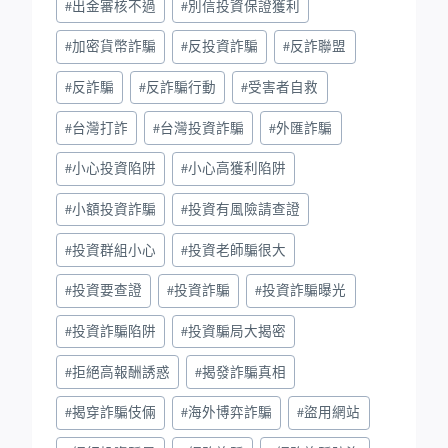
#
出金審核不過
#
別信投資保證獲利
#
加密貨幣詐騙
#
反投資詐騙
#
反詐聯盟
#
反詐騙
#
反詐騙行動
#
受害者自救
#
台灣打詐
#
台灣投資詐騙
#
外匯詐騙
#
小心投資陷阱
#
小心高獲利陷阱
#
小額投資詐騙
#
投資有風險請查證
#
投資群組小心
#
投資老師騙很大
#
投資要查證
#
投資詐騙
#
投資詐騙曝光
#
投資詐騙陷阱
#
投資騙局大揭密
#
拒絕高報酬誘惑
#
揭發詐騙真相
#
揭穿詐騙伎倆
#
海外博弈詐騙
#
盜用網站