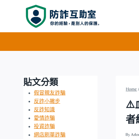
Skip
to
content
貼文分類
Home
假冒親友詐騙
反詐小撇步
⚠
反詐知識
者
愛情詐騙
投資詐騙
網店刷單詐騙
By
Ado