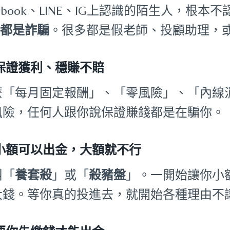
cebook、LINE、IG上認識的陌生人，
%都是詐騙
。很多都是假老師、投顧助理，或
保證獲利、穩賺不賠
麼「每月固定報酬」、「零風險」、「內線
風險，任何人跟你說保證賺錢都是在騙你。
小額可以出金，大額就不行
叫「
養套殺
」或「
殺豬盤
」。一開始讓你小
大錢。等你真的投進去，就開始各種理由不