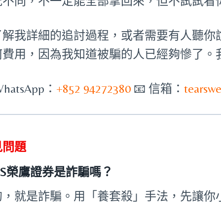
況不同，不一定能全部拿回來，但不試試看
了解我詳細的追討過程，或者需要有人聽你
何費用，因為我知道被騙的人已經夠慘了。
WhatsApp：
+852 94272380
📧 信箱：
tearsw
見問題
MS榮鷹證券是詐騙嗎？
的，就是詐騙。用「養套殺」手法，先讓你
。