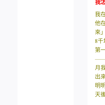
我怎
我
他
來
8
第
—
月
出
明
天