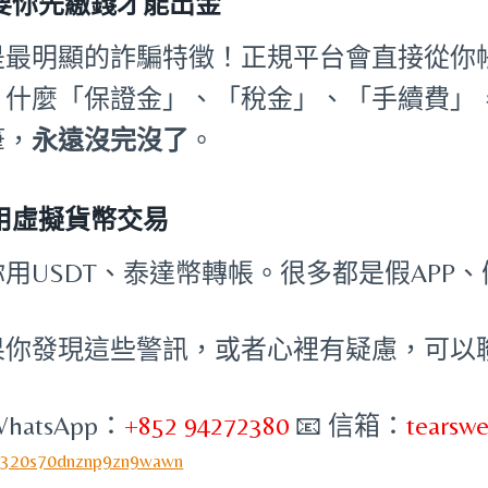
要你先繳錢才能出金
是最明顯的詐騙特徵！正規平台會直接從你
。什麼「保證金」、「稅金」、「手續費」
筆，
永遠沒完沒了
。
 用虛擬貨幣交易
你用USDT、泰達幣轉帳。很多都是假APP
果你發現這些警訊，或者心裡有疑慮，可以
WhatsApp：
+852 94272380
📧 信箱：
tearsw