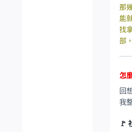
那
能
找
部
怎
回
我
🚩