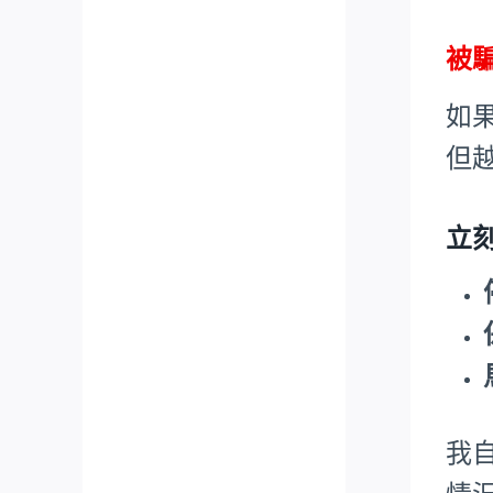
被
如
但
立
我