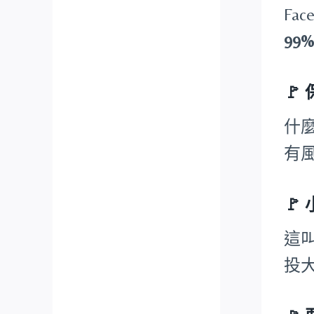
Fa
99
🚩
什
有
🚩
這
投