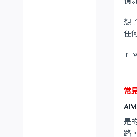
情
想
任
📱 
常
AI
是
路