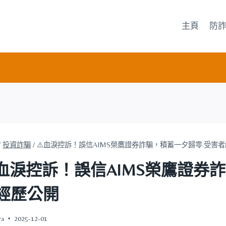
主頁
防
/
投資詐騙
/
⚠️血淚控訴！誤信AIMS榮鷹證券詐騙，積蓄一夕歸零.受害
️血淚控訴！誤信AIMS榮鷹證券
經歷公開
ra
2025-12-01