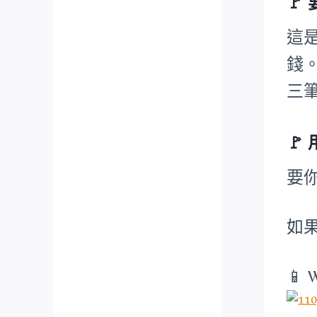
🚩
這
錢
三
🚩
要
如
📱 