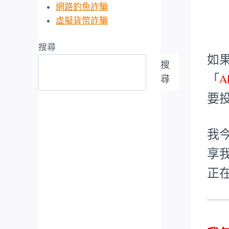
網路釣魚詐騙
虛擬貨幣詐騙
搜尋
如
搜
「
尋
要
我
享
正