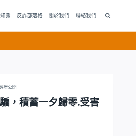
詐知識
反詐部落格
關於我們
聯絡我們
者經歷公開
詐騙，積蓄一夕歸零.受害