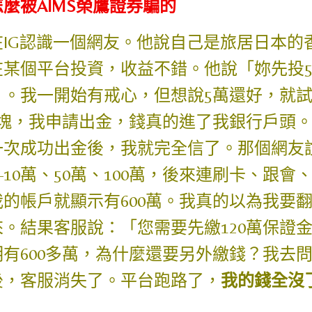
麼被AIMS榮鷹證券騙的
在IG認識一個網友。他說自己是旅居日本的
在某個平台投資，收益不錯。他說「妳先投
」。我一開始有戒心，但想說5萬還好，就
千塊，我申請出金，錢真的進了我銀行戶頭
一次成功出金後，我就完全信了。那個網友
—10萬、50萬、100萬，後來連刷卡、跟
我的帳戶就顯示有600萬。我真的以為我要
來。結果客服說：「您需要先繳120萬保證
明有600多萬，為什麼還要另外繳錢？我去
後，客服消失了。平台跑路了，
我的錢全沒