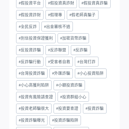
#
假投資平台
#
假投資真詐財
#
假投資真詐騙
#
假投資詐財
#
假理專
#
假老師真騙子
#
全民反詐
#
出金審核不過
#
別信投資保證獲利
#
加密貨幣詐騙
#
反投資詐騙
#
反詐聯盟
#
反詐騙
#
反詐騙行動
#
受害者自救
#
台灣打詐
#
台灣投資詐騙
#
外匯詐騙
#
小心投資陷阱
#
小心高獲利陷阱
#
小額投資詐騙
#
投資有風險請查證
#
投資群組小心
#
投資老師騙很大
#
投資要查證
#
投資詐騙
#
投資詐騙曝光
#
投資詐騙陷阱