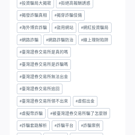
#
投資騙局大揭密
#
拒絕高報酬誘惑
#
揭發詐騙真相
#
揭穿詐騙伎倆
#
海外博弈詐騙
#
盜用網站
#
網紅投資騙局
#
網路詐騙
#
網路詐騙防治
#
線上理財陷阱
#
臺灣證券交易所是真的嗎
#
臺灣證券交易所是詐騙嗎
#
臺灣證券交易所無法出金
#
臺灣證券交易所追回
#
臺灣證券交易所領不出來
#
虛假出金
#
虛擬幣詐騙
#
被臺灣證券交易所騙了怎麼辦
#
詐騙套路解析
#
詐騙平台
#
詐騙案例