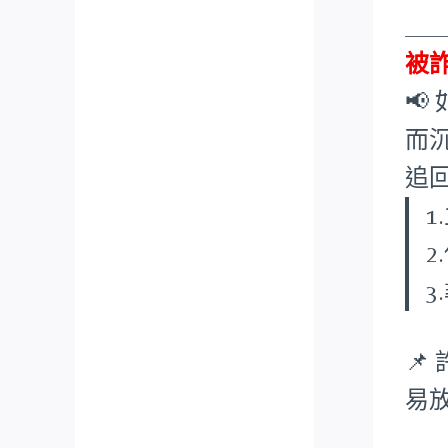
___
被

而
追

易
___