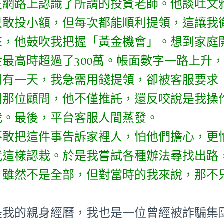
在網路上認識了所謂的投資老師。他談吐文
只敢投小額，但每次都能順利提領，這讓我
來，他鼓吹我把握「黃金機會」。想到家庭
金最高時超過了300萬。帳面數字一路上升
到有一天，我急需用錢提領，卻被客服要求
問那位顧問，他不僅推託，還反咬說是我操
我。最後，平台客服人間蒸發。
不敢把這件事告訴家裡人，怕他們擔心，更
就這樣認栽。於是我嘗試各種辦法尋找出路
。雖然不是全部，但對當時的我來說，那不
是我的親身經曆，我也是一位曾經被詐騙集