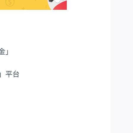
金」
」平台