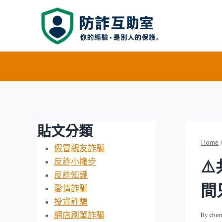
Skip
to
content
貼文分類
Home
假冒親友詐騙
反詐小撇步
⚠
反詐知識
間
愛情詐騙
投資詐騙
網店刷單詐騙
By
chen