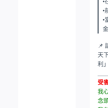
•
📌
天
利
___
受
我
念