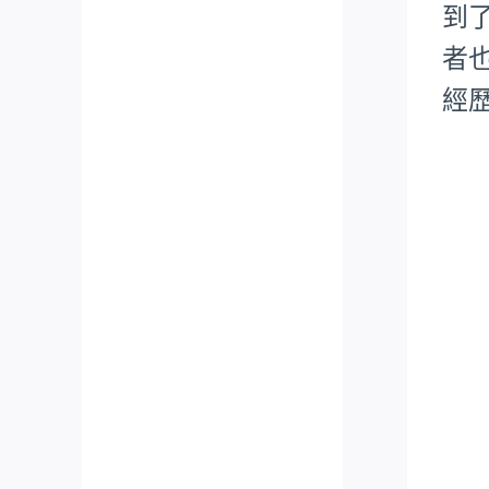
到
者也
經