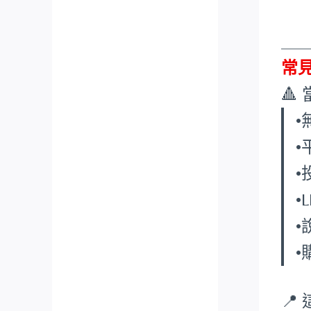
___
常

•
