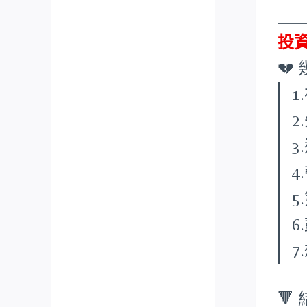
___
投

3
4
5
6
🔻