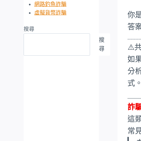
網路釣魚詐騙
虛擬貨幣詐騙
你
答
搜尋
____
搜
⚠️
尋
如
分
式
___
詐
這
常