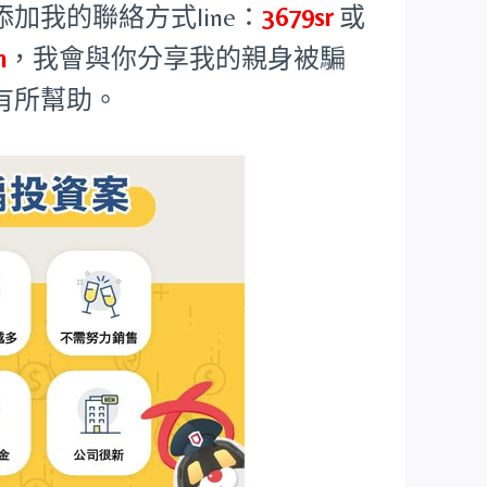
我的聯絡方式line：
3679sr
或
m
，我會與你分享我的親身被騙
有所幫助。