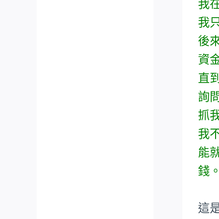
我
我
後
資
直
詢
抓
我
能
錢
這