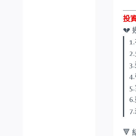
___
投

3
4
5
6
🔻