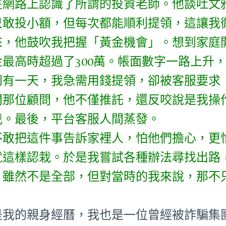
在網路上認識了所謂的投資老師。他談吐文
只敢投小額，但每次都能順利提領，這讓我
來，他鼓吹我把握「黃金機會」。想到家庭
金最高時超過了300萬。帳面數字一路上升
到有一天，我急需用錢提領，卻被客服要求
問那位顧問，他不僅推託，還反咬說是我操
我。最後，平台客服人間蒸發。
不敢把這件事告訴家裡人，怕他們擔心，更
就這樣認栽。於是我嘗試各種辦法尋找出路
。雖然不是全部，但對當時的我來說，那不
是我的親身經曆，我也是一位曾經被詐騙集