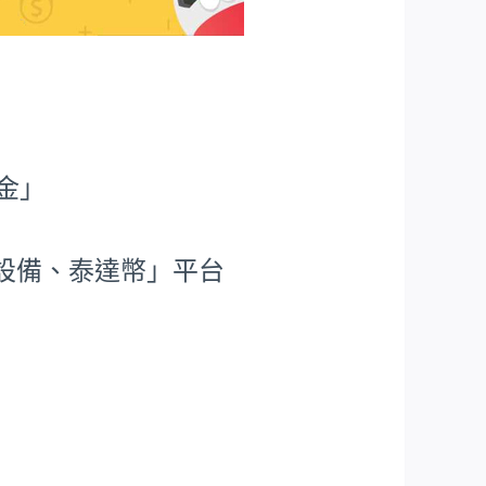
金」
礦設備、泰達幣」平台