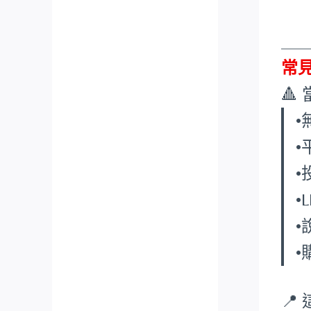
___
常

•
