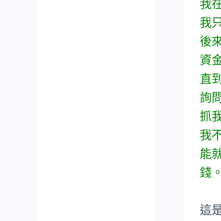
我
我
後
資
直
詢
抓
我
能
錢
這