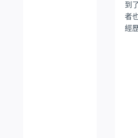
到
者也
經