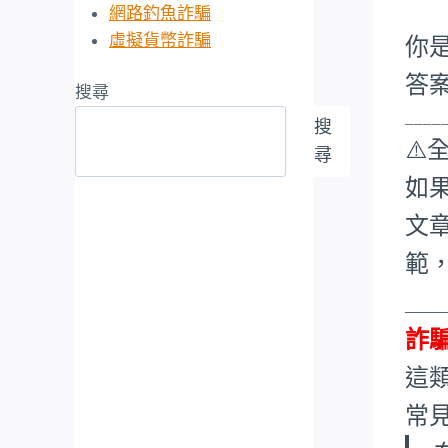
網路釣魚詐騙
虛擬貨幣詐騙
你
答
搜尋
____
搜
⚠️
尋
如
文
範
___
詐
這
常