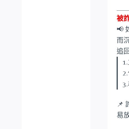
___
被

而
追

易
___