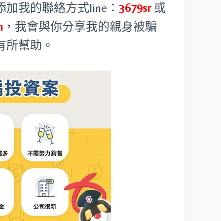
我的聯絡方式line：
3679sr
或
m
，我會與你分享我的親身被騙
有所幫助。