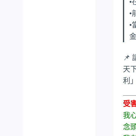
•
📌
天
利
___
受
我
念