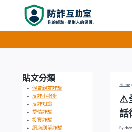
Skip
to
content
貼文分類
Home
假冒親友詐騙
反詐小撇步
⚠
反詐知識
話
愛情詐騙
投資詐騙
網店刷單詐騙
By
chen