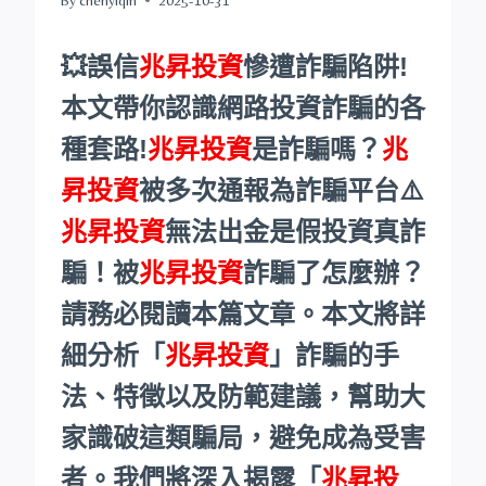
💥誤信
兆昇投資
慘遭詐騙陷阱!
本文帶你認識網路投資詐騙的各
種套路!
兆昇投資
是詐騙嗎？
兆
昇投資
被多次通報為詐騙平台⚠️
兆昇投資
無法出金是假投資真詐
騙！被
兆昇投資
詐騙了怎麼辦？
請務必閱讀本篇文章。本文將詳
細分析「
兆昇投資
」詐騙的手
法、特徵以及防範建議，幫助大
家識破這類騙局，避免成為受害
者。我們將深入揭露「
兆昇投