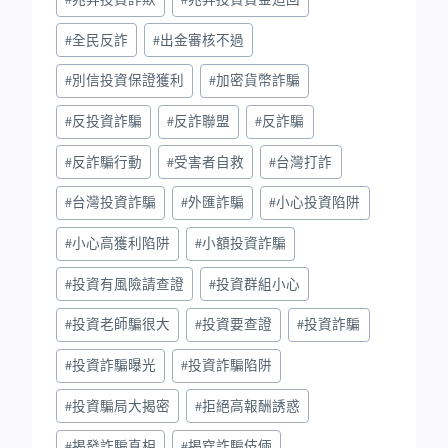
#
全民反詐
#
出金審核不過
#
別信投資保證獲利
#
加密貨幣詐騙
#
反投資詐騙
#
反詐聯盟
#
反詐騙
#
反詐騙行動
#
受害者自救
#
台灣打詐
#
台灣投資詐騙
#
外匯詐騙
#
小心投資陷阱
#
小心高獲利陷阱
#
小額投資詐騙
#
投資有風險請查證
#
投資群組小心
#
投資老師騙很大
#
投資要查證
#
投資詐騙
#
投資詐騙曝光
#
投資詐騙陷阱
#
投資騙局大揭密
#
拒絕高報酬誘惑
#
揭發詐騙真相
#
揭穿詐騙伎倆