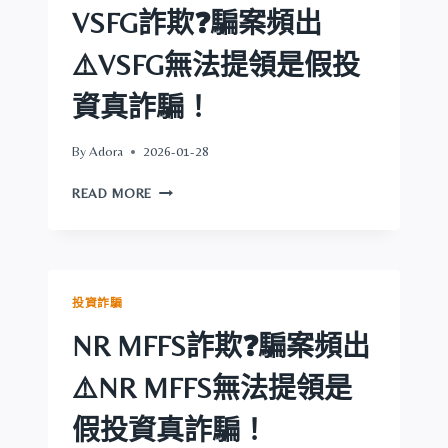
❓
VSFG詐欺❓騙案頻出
騙
案
⚠️VSFG無法提領是假投
頻
出
資真詐騙！
⚠️
安
By
Adora
2026-01-28
安
機
VSFG
READ MORE
構
詐
PRO
欺
無
❓
法
騙
提
案
投資詐騙
領
頻
是
出
NR MFFS詐欺❓騙案頻出
假
⚠️VSFG
投
無
⚠️NR MFFS無法提領是
資
法
真
提
假投資真詐騙！
詐
領