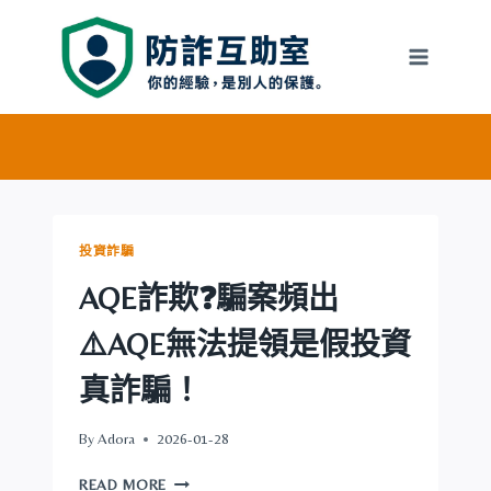
Skip
to
content
投資詐騙
AQE詐欺❓騙案頻出
⚠️AQE無法提領是假投資
真詐騙！
By
Adora
2026-01-28
AQE
READ MORE