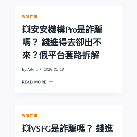
詐
真
騙
詐
嗎？ 錢
投資詐騙
騙！
進
得
💥安安機構Pro是詐騙
去
卻
嗎？ 錢進得去卻出不
出
不
來？假平台套路拆解
來？
假
By
Adora
2026-01-28
平
台
💥
READ MORE
套
安
路
安
拆
機
解
構
PRO
投資詐騙
是
詐
💥VSFG是詐騙嗎？ 錢進
騙