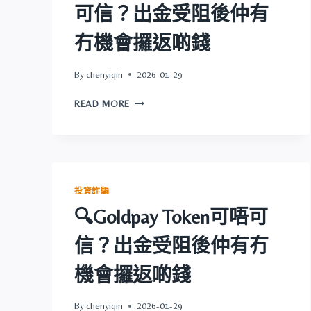
可信？出金受阻後仲有
金
受
冇機會攞返啲錢
阻
後
仲
By
chenyiqin
2026-01-29
有
🔍
冇
READ MORE
STOCKS.ROSSVIP.COM
機
可
會
唔
攞
可
返
信？
啲
出
錢
投資詐騙
金
🔍Goldpay Token可唔可
受
阻
信？出金受阻後仲有冇
後
仲
機會攞返啲錢
有
冇
機
By
chenyiqin
2026-01-29