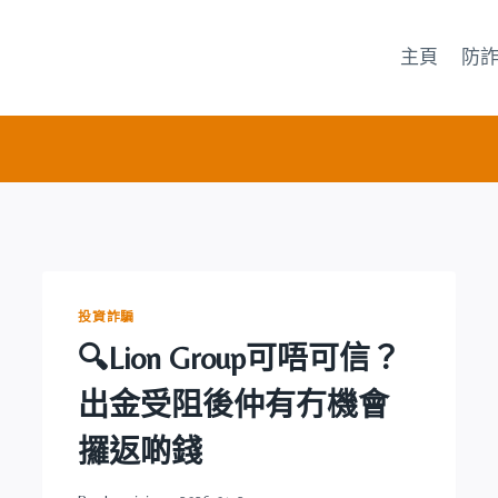
主頁
防
投資詐騙
🔍Lion Group可唔可信？
出金受阻後仲有冇機會
攞返啲錢