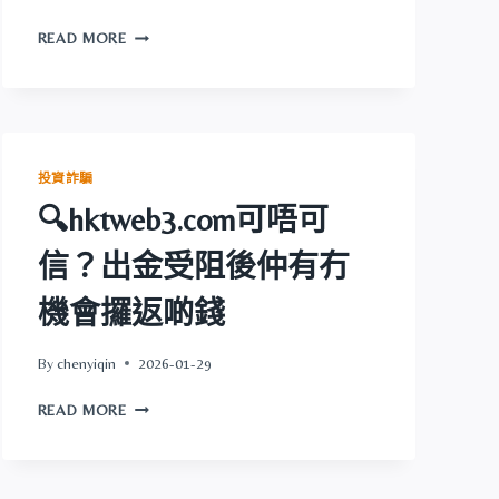
機
🔍
會
READ MORE
MINAX
攞
可
返
唔
啲
可
錢
信？
出
投資詐騙
金
🔍hktweb3.com可唔可
受
阻
信？出金受阻後仲有冇
後
仲
機會攞返啲錢
有
冇
機
By
chenyiqin
2026-01-29
會
🔍
攞
READ MORE
HKTWEB3.COM
返
可
啲
唔
錢
可