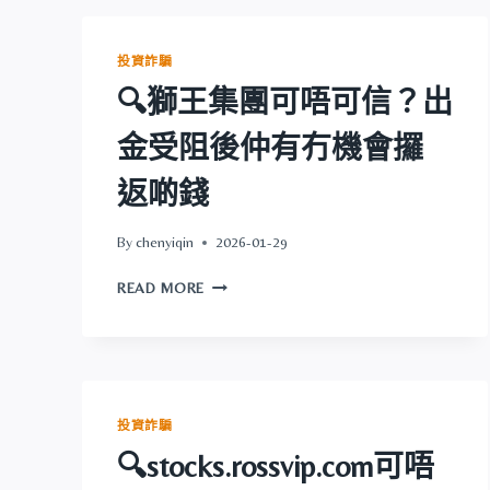
唔
可
信？
投資詐騙
出
🔍獅王集團可唔可信？出
金
受
金受阻後仲有冇機會攞
阻
後
返啲錢
仲
有
冇
By
chenyiqin
2026-01-29
機
🔍
會
READ MORE
獅
攞
王
返
集
啲
團
錢
可
唔
投資詐騙
可
🔍stocks.rossvip.com可唔
信？
出