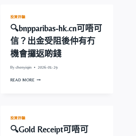
球
返
益
啲
民
錢
投資詐騙
投
🔍bnpparibas-hk.cn可唔可
資
可
信？出金受阻後仲有冇
唔
可
機會攞返啲錢
信？
出
金
By
chenyiqin
2026-01-29
受
🔍
阻
READ MORE
BNPPARIBAS-
後
HK.CN
仲
可
有
唔
冇
可
機
信？
會
投資詐騙
出
攞
🔍Gold Receipt可唔可
金
返
受