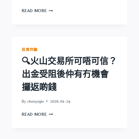
會
🔍
攞
READ MORE
EXOLARUM
返
可
啲
唔
錢
可
信？
出
投資詐騙
金
🔍火山交易所可唔可信？
受
阻
出金受阻後仲有冇機會
後
仲
攞返啲錢
有
冇
機
By
chenyiqin
2026-01-29
會
🔍
攞
READ MORE
火
返
山
啲
交
錢
易