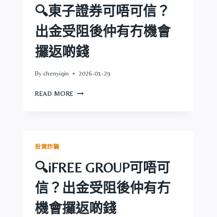
出
🔍東子證券可唔可信？
金
受
出金受阻後仲有冇機會
阻
後
攞返啲錢
仲
有
By
chenyiqin
2026-01-29
冇
機
🔍
READ MORE
會
東
攞
子
返
證
啲
券
錢
可
投資詐騙
唔
可
🔍iFREE GROUP可唔可
信？
出
信？出金受阻後仲有冇
金
受
機會攞返啲錢
阻