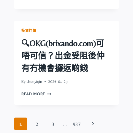
攞
AMAZINGTECH
返
可
啲
唔
錢
可
信？
投資詐騙
出
金
🔍OKG(brixando.com)可
受
阻
唔可信？出金受阻後仲
後
仲
有冇機會攞返啲錢
有
冇
By
chenyiqin
2026-01-29
機
會
🔍
READ MORE
攞
OKG(BRIXANDO.COM)
返
可
啲
唔
錢
可
Page
Next
1
2
3
...
937
信？
出