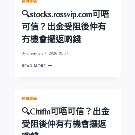
投資詐騙
信？
出
🔍stocks.rossvip.com可唔
金
受
可信？出金受阻後仲有
阻
後
冇機會攞返啲錢
仲
有
By
chenyiqin
2026-01-29
冇
機
🔍
READ MORE
會
STOCKS.ROSSVIP.COM
攞
可
返
唔
啲
可
錢
信？
投資詐騙
出
金
🔍Citifin可唔可信？出金
受
阻
受阻後仲有冇機會攞返
後
仲