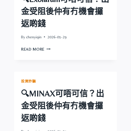
金
受
金受阻後仲有冇機會攞
阻
後
返啲錢
仲
有
By
chenyiqin
2026-01-29
冇
機
🔍
READ MORE
會
EXOLARUM
攞
可
返
唔
啲
可
錢
信？
投資詐騙
出
金
🔍MINAX可唔可信？出
受
阻
金受阻後仲有冇機會攞
後
仲
返啲錢
有
冇