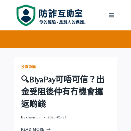
Skip
to
content
投資詐騙
🔍BiyaPay可唔可信？出
金受阻後仲有冇機會攞
返啲錢
By
chenyiqin
2026-01-29
🔍
READ MORE