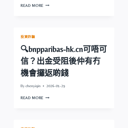
有
🔍
READ MORE
冇
XGYF.SITE
機
可
會
唔
攞
可
返
信？
投資詐騙
啲
出
錢
金
🔍bnpparibas-hk.cn可唔可
受
阻
信？出金受阻後仲有冇
後
仲
機會攞返啲錢
有
冇
By
chenyiqin
2026-01-29
機
會
🔍
READ MORE
攞
BNPPARIBAS-
返
HK.CN
啲
可
錢
唔
可