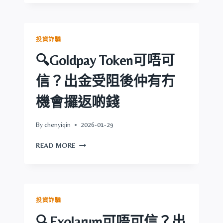
RECEIPT
啲
可
錢
唔
可
投資詐騙
信？
出
🔍Goldpay Token可唔可
金
受
信？出金受阻後仲有冇
阻
後
機會攞返啲錢
仲
有
By
chenyiqin
2026-01-29
冇
機
🔍
READ MORE
會
GOLDPAY
攞
TOKEN
返
可
啲
唔
錢
可
投資詐騙
信？
出
🔍Exolarum可唔可信？出