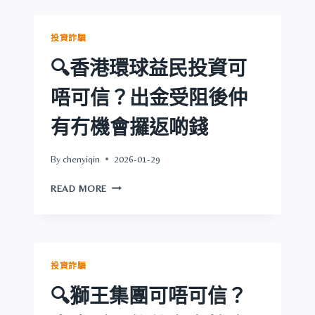
證
啲
券
錢
可
投資詐騙
唔
可
🔍香港環球益民投資可
信？
出
唔可信？出金受阻後仲
金
受
有冇機會攞返啲錢
阻
後
By
chenyiqin
2026-01-29
仲
有
🔍
READ MORE
冇
香
機
港
會
環
攞
球
返
益
投資詐騙
啲
民
錢
投
🔍獅王集團可唔可信？
資