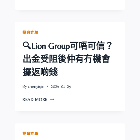
BIYAPAY
可
唔
可
信？
投資詐騙
出
金
🔍Lion Group可唔可信？
受
阻
出金受阻後仲有冇機會
後
仲
攞返啲錢
有
冇
By
chenyiqin
2026-01-29
機
會
🔍
READ MORE
攞
LION
返
GROUP
啲
可
錢
唔
可
投資詐騙
信？