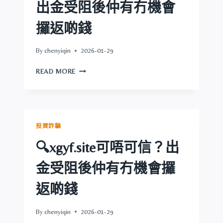
可
出金受阻後仲有冇機會
唔
可
攞返啲錢
信？
出
By
chenyiqin
2026-01-29
金
受
🔍
READ MORE
阻
獅
後
王
仲
集
有
團
冇
可
投資詐騙
機
唔
會
可
🔍xgyf.site可唔可信？出
攞
信？
返
出
金受阻後仲有冇機會攞
啲
金
錢
受
返啲錢
阻
後
By
chenyiqin
2026-01-29
仲