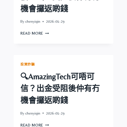
金
機會攞返啲錢
受
阻
By
chenyiqin
2026-01-29
後
仲
🔍
READ MORE
有
HKTWEB3.COM
冇
可
機
唔
會
可
攞
信？
投資詐騙
返
出
啲
金
🔍AmazingTech可唔可
錢
受
阻
信？出金受阻後仲有冇
後
仲
機會攞返啲錢
有
冇
By
chenyiqin
2026-01-29
機
會
🔍
READ MORE