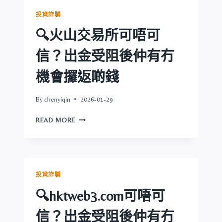
可
投資詐騙
信？
出
🔍火山交易所可唔可
金
受
信？出金受阻後仲有冇
阻
後
機會攞返啲錢
仲
有
By
chenyiqin
2026-01-29
冇
機
🔍
READ MORE
會
火
攞
山
返
交
啲
易
錢
所
投資詐騙
可
唔
🔍hktweb3.com可唔可
可
信？
信？出金受阻後仲有冇
出