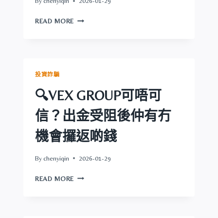
By
chenyiqin
2026-01-29
機
會
🔍
READ MORE
攞
MINAX
返
可
啲
唔
錢
可
信？
投資詐騙
出
金
🔍VEX GROUP可唔可
受
阻
信？出金受阻後仲有冇
後
仲
機會攞返啲錢
有
冇
By
chenyiqin
2026-01-29
機
會
🔍
READ MORE
攞
VEX
返
GROUP
啲
可
錢
唔