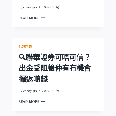
後
By
chenyiqin
2026-01-29
仲
有
🔍
READ MORE
冇
IFREE
機
GROUP
會
可
攞
唔
返
可
投資詐騙
啲
信？
錢
出
🔍聯華證券可唔可信？
金
受
出金受阻後仲有冇機會
阻
後
攞返啲錢
仲
有
By
chenyiqin
2026-01-29
冇
機
🔍
READ MORE
會
聯
攞
華
返