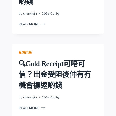
啲錢
有
冇
By
chenyiqin
2026-01-29
機
會
🔍
READ MORE
攞
CITIFIN
返
可
啲
唔
錢
可
信？
投資詐騙
出
金
🔍Gold Receipt可唔可
受
阻
信？出金受阻後仲有冇
後
仲
機會攞返啲錢
有
冇
By
chenyiqin
2026-01-29
機
會
🔍
READ MORE
攞
GOLD
返