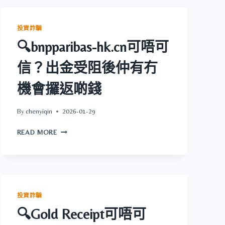
球
返
益
啲
民
錢
投資詐騙
投
🔍bnpparibas-hk.cn可唔可
資
可
信？出金受阻後仲有冇
唔
可
機會攞返啲錢
信？
出
金
By
chenyiqin
2026-01-29
受
🔍
阻
READ MORE
BNPPARIBAS-
後
HK.CN
仲
可
有
唔
冇
可
機
信？
會
投資詐騙
出
攞
🔍Gold Receipt可唔可
金
返
受