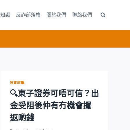
詐知識
反詐部落格
關於我們
聯絡我們
投資詐騙
🔍東子證券可唔可信？出
金受阻後仲有冇機會攞
返啲錢