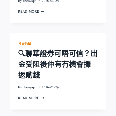
By
chenyiqin
2026-01-29
🔍
READ MORE
LION
GROUP
可
唔
可
信？
投資詐騙
出
🔍聯華證券可唔可信？出
金
受
金受阻後仲有冇機會攞
阻
後
返啲錢
仲
有
冇
By
chenyiqin
2026-01-29
機
🔍
會
READ MORE
聯
攞
華
返
證
啲