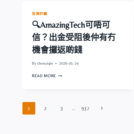
錢
可
信？
投資詐騙
出
🔍AmazingTech可唔可
金
受
信？出金受阻後仲有冇
阻
後
機會攞返啲錢
仲
有
冇
By
chenyiqin
2026-01-29
機
🔍
會
READ MORE
AMAZINGTECH
攞
可
返
唔
啲
可
錢
Page
信？
Next
1
2
3
...
937
出
navigation
金
Page
受
阻