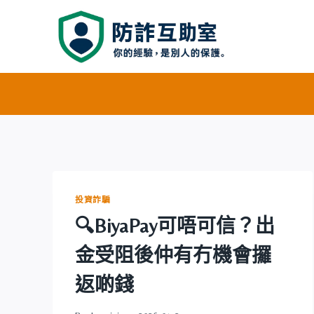
Skip
to
content
投資詐騙
🔍BiyaPay可唔可信？出
金受阻後仲有冇機會攞
返啲錢