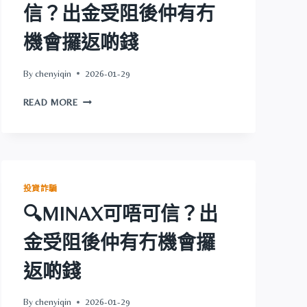
啲
信？出金受阻後仲有冇
阻
錢
後
機會攞返啲錢
仲
有
冇
By
chenyiqin
2026-01-29
機
🔍
會
READ MORE
GOLD
攞
RECEIPT
返
可
啲
唔
錢
可
信？
投資詐騙
出
🔍MINAX可唔可信？出
金
受
金受阻後仲有冇機會攞
阻
後
返啲錢
仲
有
冇
By
chenyiqin
2026-01-29