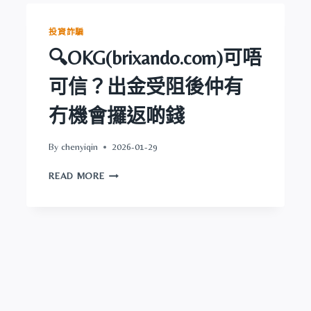
所
可
投資詐騙
唔
🔍OKG(brixando.com)可唔
可
信？
可信？出金受阻後仲有
出
金
冇機會攞返啲錢
受
阻
後
By
chenyiqin
2026-01-29
仲
🔍
有
READ MORE
OKG(BRIXANDO.COM)
冇
可
機
唔
會
可
攞
信？
返
出
啲
金
錢
受
阻