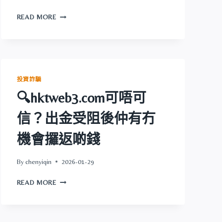
機
🔍
會
READ MORE
MINAX
攞
可
返
唔
啲
可
錢
信？
出
投資詐騙
金
🔍hktweb3.com可唔可
受
阻
信？出金受阻後仲有冇
後
仲
機會攞返啲錢
有
冇
機
By
chenyiqin
2026-01-29
會
🔍
攞
READ MORE
HKTWEB3.COM
返
可
啲
唔
錢
可