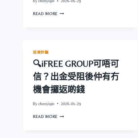
By
chenyiqin
2026-01-29
🔍
READ MORE
BIYAPAY
可
唔
可
信？
出
投資詐騙
金
🔍iFREE GROUP可唔可
受
阻
信？出金受阻後仲有冇
後
仲
機會攞返啲錢
有
冇
機
By
chenyiqin
2026-01-29
會
🔍
攞
READ MORE
IFREE
返
GROUP
啲
可
錢