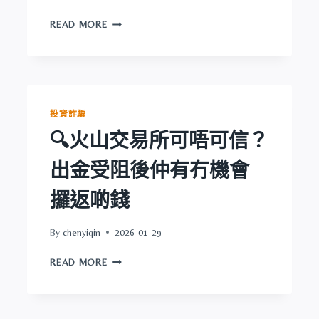
會
🔍
攞
READ MORE
EXOLARUM
返
可
啲
唔
錢
可
信？
出
投資詐騙
金
🔍火山交易所可唔可信？
受
阻
出金受阻後仲有冇機會
後
仲
攞返啲錢
有
冇
機
By
chenyiqin
2026-01-29
會
🔍
攞
READ MORE
火
返
山
啲
交
錢
易