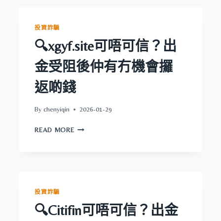
券
錢
可
唔
投資詐騙
可
🔍xgyf.site可唔可信？出
信？
出
金受阻後仲有冇機會攞
金
受
返啲錢
阻
後
仲
By
chenyiqin
2026-01-29
有
🔍
冇
READ MORE
XGYF.SITE
機
可
會
唔
攞
可
返
信？
啲
出
錢
投資詐騙
金
🔍Citifin可唔可信？出金
受
阻