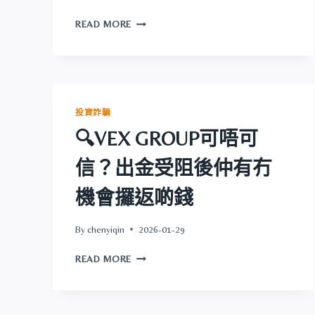
會
🔍
攞
READ MORE
GOLDPAY
返
TOKEN
啲
可
錢
唔
可
信？
投資詐騙
出
🔍VEX GROUP可唔可
金
受
信？出金受阻後仲有冇
阻
後
機會攞返啲錢
仲
有
冇
By
chenyiqin
2026-01-29
機
🔍
會
READ MORE
VEX
攞
GROUP
返
可
啲
唔