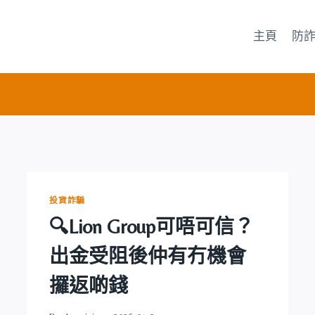
主頁
防
投資詐騙
🔍Lion Group可唔可信？
出金受阻後仲有冇機會
攞返啲錢