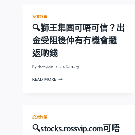
唔
可
信？
投資詐騙
出
🔍獅王集團可唔可信？出
金
受
金受阻後仲有冇機會攞
阻
後
返啲錢
仲
有
冇
By
chenyiqin
2026-01-29
機
🔍
會
READ MORE
獅
攞
王
返
集
啲
團
錢
可
唔
投資詐騙
可
🔍stocks.rossvip.com可唔
信？
出