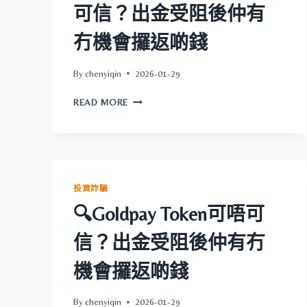
可信？出金受阻後仲有
金
受
冇機會攞返啲錢
阻
後
仲
By
chenyiqin
2026-01-29
有
🔍
冇
READ MORE
STOCKS.ROSSVIP.COM
機
可
會
唔
攞
可
返
信？
啲
出
錢
投資詐騙
金
🔍Goldpay Token可唔可
受
阻
信？出金受阻後仲有冇
後
仲
機會攞返啲錢
有
冇
機
By
chenyiqin
2026-01-29