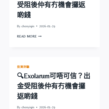
受阻後仲有冇機會攞返
後
仲
啲錢
有
冇
機
By
chenyiqin
2026-01-29
會
🔍
攞
READ MORE
CITIFIN
返
可
啲
唔
錢
可
信？
出
投資詐騙
金
🔍Exolarum可唔可信？出
受
阻
金受阻後仲有冇機會攞
後
仲
返啲錢
有
冇
機
By
chenyiqin
2026-01-29