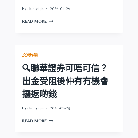
後
By
chenyiqin
2026-01-29
仲
有
🔍
READ MORE
冇
IFREE
機
GROUP
會
可
攞
唔
返
可
投資詐騙
啲
信？
錢
出
🔍聯華證券可唔可信？
金
受
出金受阻後仲有冇機會
阻
後
攞返啲錢
仲
有
By
chenyiqin
2026-01-29
冇
機
🔍
READ MORE
會
聯
攞
華
返