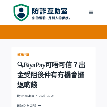
Skip
to
content
投資詐騙
🔍BiyaPay可唔可信？出
金受阻後仲有冇機會攞
返啲錢
By
chenyiqin
2026-01-29
🔍
READ MORE