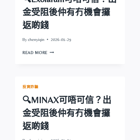
金
受
金受阻後仲有冇機會攞
阻
後
返啲錢
仲
有
By
chenyiqin
2026-01-29
冇
機
🔍
READ MORE
會
EXOLARUM
攞
可
返
唔
啲
可
錢
信？
投資詐騙
出
金
🔍MINAX可唔可信？出
受
阻
金受阻後仲有冇機會攞
後
仲
返啲錢
有
冇