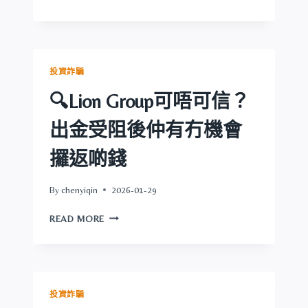
BIYAPAY
可
唔
可
信？
投資詐騙
出
金
🔍Lion Group可唔可信？
受
阻
出金受阻後仲有冇機會
後
仲
攞返啲錢
有
冇
By
chenyiqin
2026-01-29
機
會
🔍
READ MORE
攞
LION
返
GROUP
啲
可
錢
唔
可
投資詐騙
信？