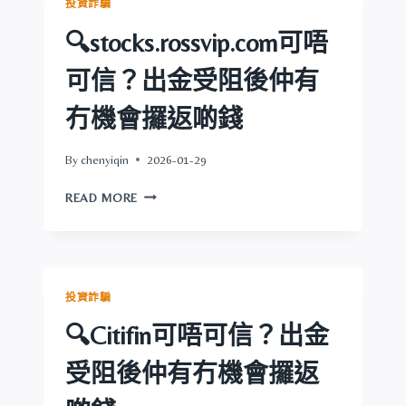
投資詐騙
信？
出
🔍stocks.rossvip.com可唔
金
受
可信？出金受阻後仲有
阻
後
冇機會攞返啲錢
仲
有
By
chenyiqin
2026-01-29
冇
機
🔍
READ MORE
會
STOCKS.ROSSVIP.COM
攞
可
返
唔
啲
可
錢
信？
投資詐騙
出
金
🔍Citifin可唔可信？出金
受
阻
受阻後仲有冇機會攞返
後
仲