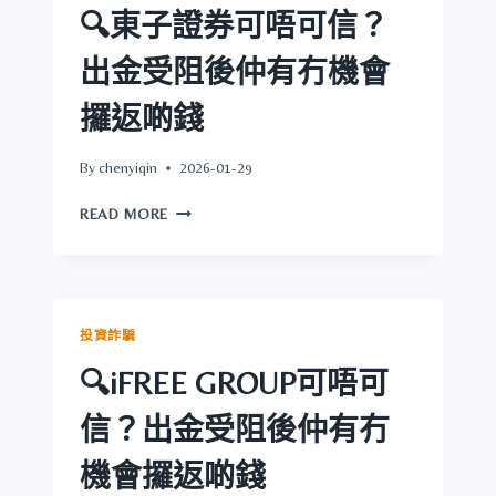
出
🔍東子證券可唔可信？
金
受
出金受阻後仲有冇機會
阻
後
攞返啲錢
仲
有
By
chenyiqin
2026-01-29
冇
機
🔍
READ MORE
會
東
攞
子
返
證
啲
券
錢
可
投資詐騙
唔
可
🔍iFREE GROUP可唔可
信？
出
信？出金受阻後仲有冇
金
受
機會攞返啲錢
阻