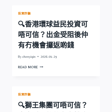
證
啲
券
錢
可
投資詐騙
唔
可
🔍香港環球益民投資可
信？
出
唔可信？出金受阻後仲
金
受
有冇機會攞返啲錢
阻
後
By
chenyiqin
2026-01-29
仲
有
🔍
READ MORE
冇
香
機
港
會
環
攞
球
返
益
投資詐騙
啲
民
錢
投
🔍獅王集團可唔可信？
資