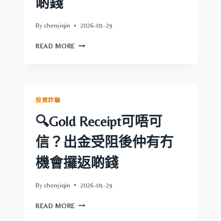
啲錢
有
冇
By
chenyiqin
2026-01-29
機
會
🔍
READ MORE
攞
CITIFIN
返
可
啲
唔
錢
可
信？
投資詐騙
出
金
🔍Gold Receipt可唔可
受
阻
信？出金受阻後仲有冇
後
仲
機會攞返啲錢
有
冇
By
chenyiqin
2026-01-29
機
會
🔍
READ MORE
攞
GOLD
返