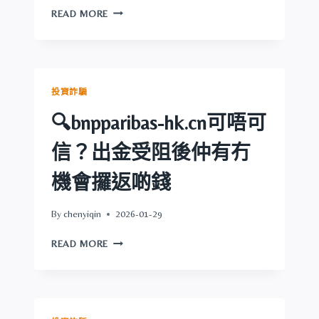
有
🔍
READ MORE
冇
XGYF.SITE
機
可
會
唔
攞
可
返
信？
投資詐騙
啲
出
錢
金
🔍bnpparibas-hk.cn可唔可
受
阻
信？出金受阻後仲有冇
後
仲
機會攞返啲錢
有
冇
By
chenyiqin
2026-01-29
機
會
🔍
READ MORE
攞
BNPPARIBAS-
返
HK.CN
啲
可
錢
唔
可