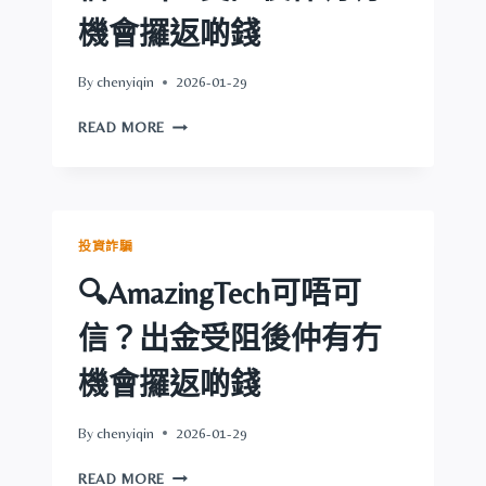
金
機會攞返啲錢
受
阻
By
chenyiqin
2026-01-29
後
仲
🔍
READ MORE
有
HKTWEB3.COM
冇
可
機
唔
會
可
攞
信？
投資詐騙
返
出
啲
金
🔍AmazingTech可唔可
錢
受
阻
信？出金受阻後仲有冇
後
仲
機會攞返啲錢
有
冇
By
chenyiqin
2026-01-29
機
會
🔍
READ MORE