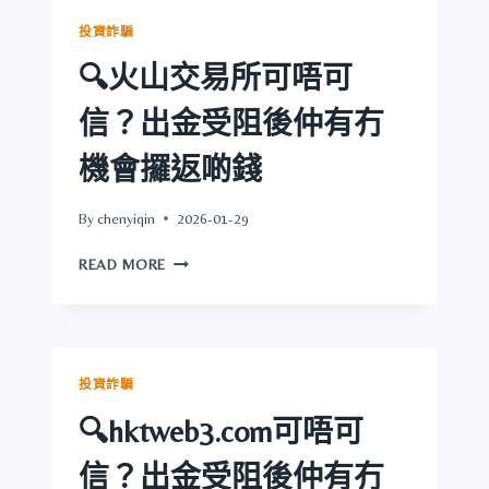
可
投資詐騙
信？
出
🔍火山交易所可唔可
金
受
信？出金受阻後仲有冇
阻
後
機會攞返啲錢
仲
有
By
chenyiqin
2026-01-29
冇
機
🔍
READ MORE
會
火
攞
山
返
交
啲
易
錢
所
投資詐騙
可
唔
🔍hktweb3.com可唔可
可
信？
信？出金受阻後仲有冇
出