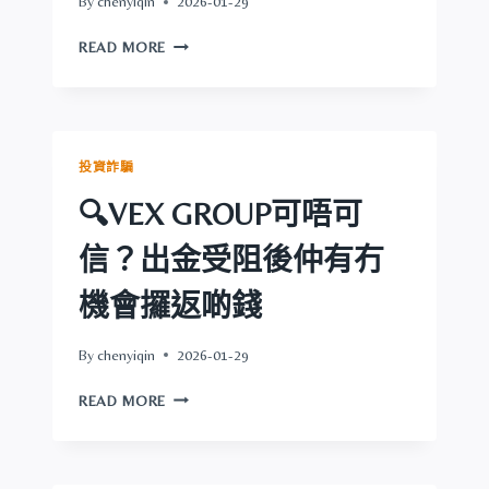
By
chenyiqin
2026-01-29
機
會
🔍
READ MORE
攞
MINAX
返
可
啲
唔
錢
可
信？
投資詐騙
出
金
🔍VEX GROUP可唔可
受
阻
信？出金受阻後仲有冇
後
仲
機會攞返啲錢
有
冇
By
chenyiqin
2026-01-29
機
會
🔍
READ MORE
攞
VEX
返
GROUP
啲
可
錢
唔