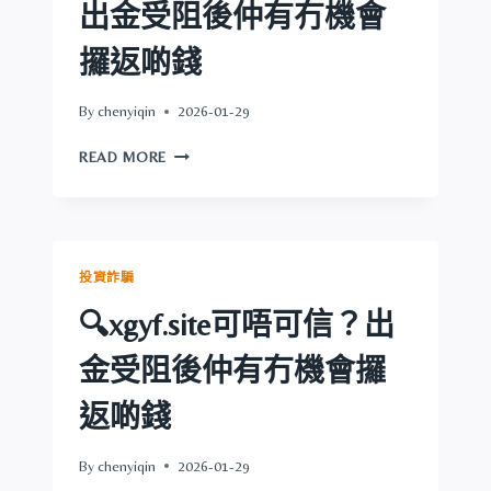
可
出金受阻後仲有冇機會
唔
可
攞返啲錢
信？
出
By
chenyiqin
2026-01-29
金
受
🔍
READ MORE
阻
獅
後
王
仲
集
有
團
冇
可
投資詐騙
機
唔
會
可
🔍xgyf.site可唔可信？出
攞
信？
返
出
金受阻後仲有冇機會攞
啲
金
錢
受
返啲錢
阻
後
By
chenyiqin
2026-01-29
仲