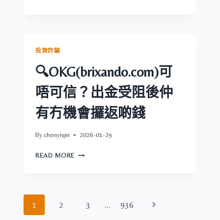
攞
AMAZINGTECH
返
可
啲
唔
錢
可
信？
投資詐騙
出
金
🔍OKG(brixando.com)可
受
阻
唔可信？出金受阻後仲
後
仲
有冇機會攞返啲錢
有
冇
By
chenyiqin
2026-01-29
機
會
🔍
READ MORE
攞
OKG(BRIXANDO.COM)
返
可
啲
唔
錢
可
Page
Next
1
2
3
...
936
信？
出