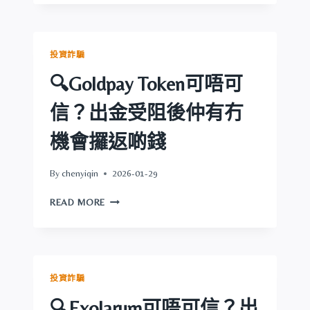
RECEIPT
啲
可
錢
唔
可
投資詐騙
信？
出
🔍Goldpay Token可唔可
金
受
信？出金受阻後仲有冇
阻
後
機會攞返啲錢
仲
有
By
chenyiqin
2026-01-29
冇
機
🔍
READ MORE
會
GOLDPAY
攞
TOKEN
返
可
啲
唔
錢
可
投資詐騙
信？
出
🔍Exolarum可唔可信？出