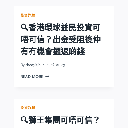
證
啲
券
錢
可
投資詐騙
唔
可
🔍香港環球益民投資可
信？
出
唔可信？出金受阻後仲
金
受
有冇機會攞返啲錢
阻
後
By
chenyiqin
2026-01-29
仲
有
🔍
READ MORE
冇
香
機
港
會
環
攞
球
返
益
投資詐騙
啲
民
錢
投
🔍獅王集團可唔可信？
資