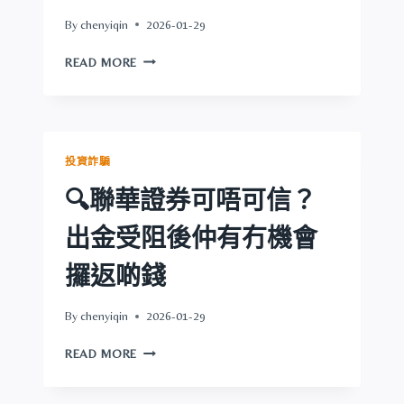
後
By
chenyiqin
2026-01-29
仲
有
🔍
READ MORE
冇
IFREE
機
GROUP
會
可
攞
唔
返
可
投資詐騙
啲
信？
錢
出
🔍聯華證券可唔可信？
金
受
出金受阻後仲有冇機會
阻
後
攞返啲錢
仲
有
By
chenyiqin
2026-01-29
冇
機
🔍
READ MORE
會
聯
攞
華
返