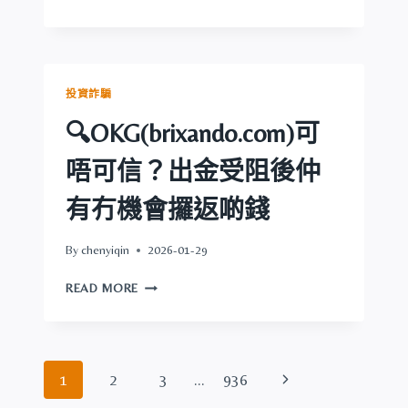
攞
AMAZINGTECH
返
可
啲
唔
錢
可
信？
投資詐騙
出
金
🔍OKG(brixando.com)可
受
阻
唔可信？出金受阻後仲
後
仲
有冇機會攞返啲錢
有
冇
By
chenyiqin
2026-01-29
機
會
🔍
READ MORE
攞
OKG(BRIXANDO.COM)
返
可
啲
唔
錢
可
Page
Next
1
2
3
...
936
信？
出