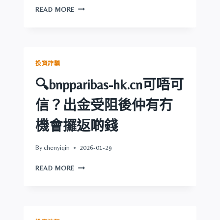
有
🔍
READ MORE
冇
XGYF.SITE
機
可
會
唔
攞
可
返
信？
投資詐騙
啲
出
錢
金
🔍bnpparibas-hk.cn可唔可
受
阻
信？出金受阻後仲有冇
後
仲
機會攞返啲錢
有
冇
By
chenyiqin
2026-01-29
機
會
🔍
READ MORE
攞
BNPPARIBAS-
返
HK.CN
啲
可
錢
唔
可