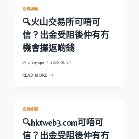
可
投資詐騙
信？
出
🔍火山交易所可唔可
金
受
信？出金受阻後仲有冇
阻
後
機會攞返啲錢
仲
有
By
chenyiqin
2026-01-29
冇
機
🔍
READ MORE
會
火
攞
山
返
交
啲
易
錢
所
投資詐騙
可
唔
🔍hktweb3.com可唔可
可
信？
信？出金受阻後仲有冇
出