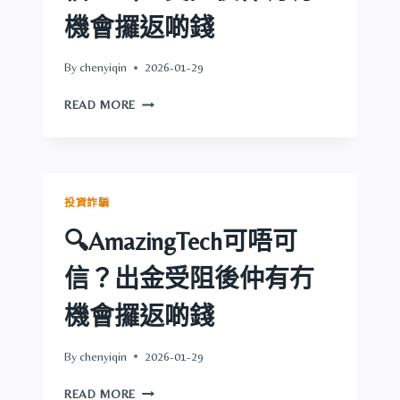
金
機會攞返啲錢
受
阻
By
chenyiqin
2026-01-29
後
仲
🔍
READ MORE
有
HKTWEB3.COM
冇
可
機
唔
會
可
攞
信？
投資詐騙
返
出
啲
金
🔍AmazingTech可唔可
錢
受
阻
信？出金受阻後仲有冇
後
仲
機會攞返啲錢
有
冇
By
chenyiqin
2026-01-29
機
會
🔍
READ MORE