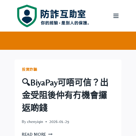
Skip
to
content
投資詐騙
🔍BiyaPay可唔可信？出
金受阻後仲有冇機會攞
返啲錢
By
chenyiqin
2026-01-29
🔍
READ MORE