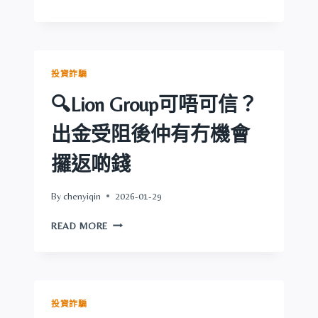
BIYAPAY
可
唔
可
信？
投資詐騙
出
金
🔍Lion Group可唔可信？
受
阻
出金受阻後仲有冇機會
後
仲
攞返啲錢
有
冇
By
chenyiqin
2026-01-29
機
會
🔍
READ MORE
攞
LION
返
GROUP
啲
可
錢
唔
可
投資詐騙
信？