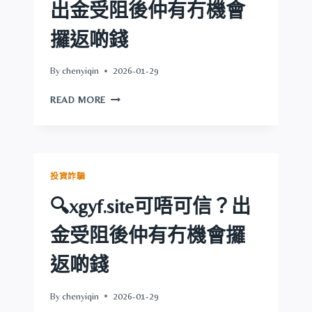
可
出金受阻後仲有冇機會
唔
可
攞返啲錢
信？
出
By
chenyiqin
2026-01-29
金
受
🔍
READ MORE
阻
獅
後
王
仲
集
有
團
冇
可
投資詐騙
機
唔
會
可
🔍xgyf.site可唔可信？出
攞
信？
返
出
金受阻後仲有冇機會攞
啲
金
錢
受
返啲錢
阻
後
By
chenyiqin
2026-01-29
仲