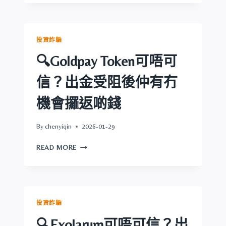
RECEIPT
啲
可
錢
唔
可
投資詐騙
信？
出
🔍Goldpay Token可唔可
金
受
信？出金受阻後仲有冇
阻
後
機會攞返啲錢
仲
有
By
chenyiqin
2026-01-29
冇
機
🔍
READ MORE
會
GOLDPAY
攞
TOKEN
返
可
啲
唔
錢
可
投資詐騙
信？
出
🔍Exolarum可唔可信？出