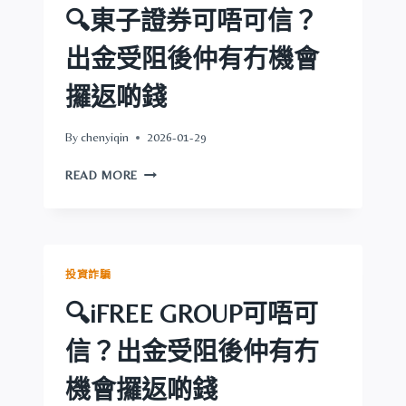
出
🔍東子證券可唔可信？
金
受
出金受阻後仲有冇機會
阻
後
攞返啲錢
仲
有
By
chenyiqin
2026-01-29
冇
機
🔍
READ MORE
會
東
攞
子
返
證
啲
券
錢
可
投資詐騙
唔
可
🔍iFREE GROUP可唔可
信？
出
信？出金受阻後仲有冇
金
受
機會攞返啲錢
阻