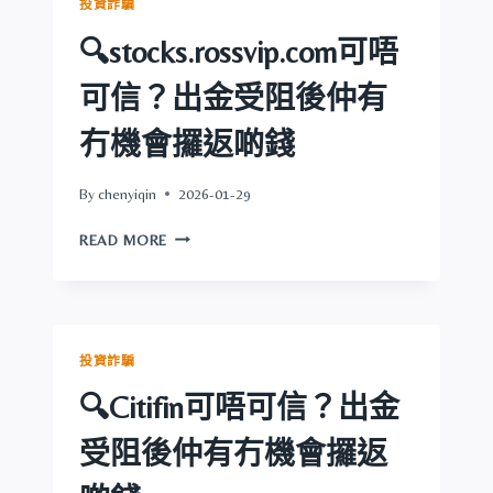
投資詐騙
信？
出
🔍stocks.rossvip.com可唔
金
受
可信？出金受阻後仲有
阻
後
冇機會攞返啲錢
仲
有
By
chenyiqin
2026-01-29
冇
機
🔍
READ MORE
會
STOCKS.ROSSVIP.COM
攞
可
返
唔
啲
可
錢
信？
投資詐騙
出
金
🔍Citifin可唔可信？出金
受
阻
受阻後仲有冇機會攞返
後
仲