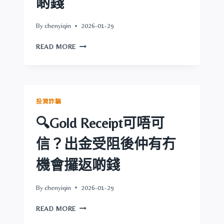
啲錢
有
冇
By
chenyiqin
2026-01-29
機
會
🔍
READ MORE
攞
CITIFIN
返
可
啲
唔
錢
可
信？
投資詐騙
出
金
🔍Gold Receipt可唔可
受
阻
信？出金受阻後仲有冇
後
仲
機會攞返啲錢
有
冇
By
chenyiqin
2026-01-29
機
會
🔍
READ MORE
攞
GOLD
返