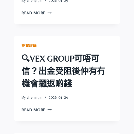
By
chenyiqin
2026-01-29
機
會
🔍
READ MORE
攞
MINAX
返
可
啲
唔
錢
可
信？
投資詐騙
出
金
🔍VEX GROUP可唔可
受
阻
信？出金受阻後仲有冇
後
仲
機會攞返啲錢
有
冇
By
chenyiqin
2026-01-29
機
會
🔍
READ MORE
攞
VEX
返
GROUP
啲
可
錢
唔