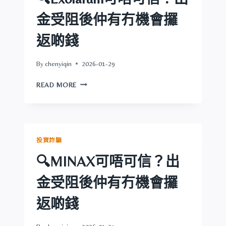
金
受
金受阻後仲有冇機會攞
阻
後
返啲錢
仲
有
By
chenyiqin
2026-01-29
冇
機
🔍
READ MORE
會
EXOLARUM
攞
可
返
唔
啲
可
錢
信？
投資詐騙
出
金
🔍MINAX可唔可信？出
受
阻
金受阻後仲有冇機會攞
後
仲
返啲錢
有
冇