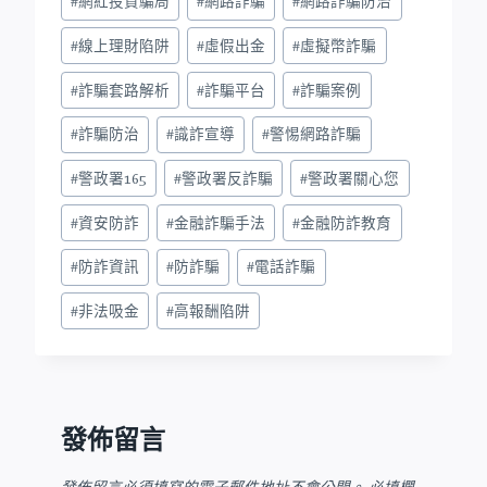
#
網紅投資騙局
#
網路詐騙
#
網路詐騙防治
#
線上理財陷阱
#
虛假出金
#
虛擬幣詐騙
#
詐騙套路解析
#
詐騙平台
#
詐騙案例
#
詐騙防治
#
識詐宣導
#
警惕網路詐騙
#
警政署165
#
警政署反詐騙
#
警政署關心您
#
資安防詐
#
金融詐騙手法
#
金融防詐教育
#
防詐資訊
#
防詐騙
#
電話詐騙
#
非法吸金
#
高報酬陷阱
發佈留言