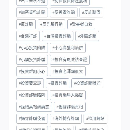
#
出金審核不過
#
別信投資保證獲利
#
加密貨幣詐騙
#
反投資詐騙
#
反詐聯盟
#
反詐騙
#
反詐騙行動
#
受害者自救
#
台灣打詐
#
台灣投資詐騙
#
外匯詐騙
#
小心投資陷阱
#
小心高獲利陷阱
#
小額投資詐騙
#
投資有風險請查證
#
投資群組小心
#
投資老師騙很大
#
投資要查證
#
投資詐騙
#
投資詐騙曝光
#
投資詐騙陷阱
#
投資騙局大揭密
#
拒絕高報酬誘惑
#
揭發詐騙真相
#
揭穿詐騙伎倆
#
海外博弈詐騙
#
盜用網站