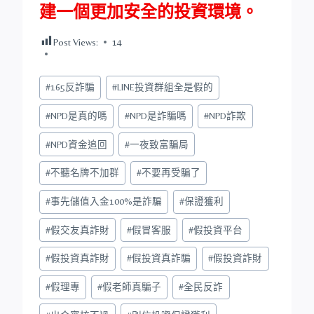
建一個更加安全的投資環境。
Post Views:
14
Post
#
165反詐騙
#
LINE投資群組全是假的
Tags:
#
NPD是真的嗎
#
NPD是詐騙嗎
#
NPD詐欺
#
NPD資金追回
#
一夜致富騙局
#
不聽名牌不加群
#
不要再受騙了
#
事先儲值入金100%是詐騙
#
保證獲利
#
假交友真詐財
#
假冒客服
#
假投資平台
#
假投資真詐財
#
假投資真詐騙
#
假投資詐財
#
假理專
#
假老師真騙子
#
全民反詐