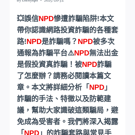
💥誤信
NPD
慘遭詐騙陷阱!本文
帶你認識網路投資詐騙的各種套
路!
NPD
是詐騙嗎？
NPD
被多次
通報為詐騙平台⚠️
NPD
無法出金
是假投資真詐騙！被
NPD
詐騙
了怎麼辦？請務必閱讀本篇文
章。本文將詳細分析「
NPD
」
詐騙的手法、特徵以及防範建
議，幫助大家識破這類騙局，避
免成為受害者。我們將深入揭露
「
NPD
」的詐騙套路與常見手